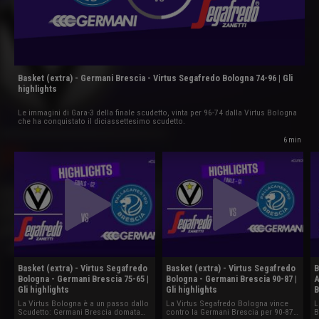
Basket (extra) - Germani Brescia - Virtus Segafredo Bologna 74-96 | Gli
highlights
Le immagini di Gara-3 della finale scudetto, vinta per 96-74 dalla Virtus Bologna
che ha conquistato il diciassettesimo scudetto.
6 min
Basket (extra) - Virtus Segafredo
Basket (extra) - Virtus Segafredo
B
Bologna - Germani Brescia 75-65 |
Bologna - Germani Brescia 90-87 |
A
Gli highlights
Gli highlights
B
La Virtus Bologna è a un passo dallo
La Virtus Segafredo Bologna vince
L
Scudetto: Germani Brescia domata
contro la Germani Brescia per 90-87
B