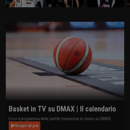
PalaLeonessa per 96-74. I
finali-scudetto regolando
finali-scudetto superando
pe
felsinei chiudono sul 3-0
la Germani Brescia per
Brescia per 90-87.
va
la finale e festeggiano il
75-65 in gara-2.
c
diciassettesimo scudetto.
A
Basket in TV su DMAX | Il calendario
Ecco il programma delle partite trasmesse in chiaro su DMAX.
Scopri di più