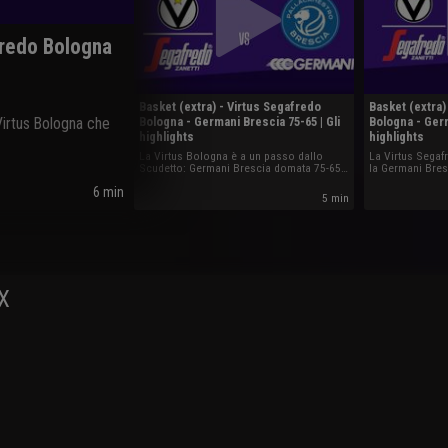
fredo Bologna
Basket (extra) - Virtus Segafredo
Basket (extra)
 Virtus Bologna che
Bologna - Germani Brescia 75-65 | Gli
Bologna - Germ
highlights
highlights
La Virtus Bologna è a un passo dallo
La Virtus Segaf
Scudetto: Germani Brescia domata 75-65
la Germani Bres
in gara-2.
della finale Scu
6 min
5 min
AX