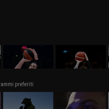
Virtus Bologna - Brescia 90-87
Olimpia Milano - Virtus Bologna
68-78
Alla Segafredo Arena la Virtus Bologna
Colpo della Virtus Segafredo Bologna,
si aggiudica Gara-1 delle finali-scudetto
che sbanca l'Unipol Forum per 78-68 e
superando Brescia per 90-87.
torna in vantaggio 2-1 nella serie con
l'EA7 Emporio Armani Milano.
rammi preferiti