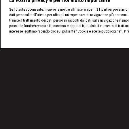
La vostra privacy è per noi molto importante
Se l'utente acconsente, insieme le nostre
affiliate
ai nostri
31
partner possiamo a
dati personali dell'utente per offrirgli un'esperienza di navigazione più personal
tramite il trattamento dei dati personali raccolti dai dati sulla navigazione memor
possibile fornire/revocare il consenso e opporsi in qualsiasi momento al trattam
interesse legittimo facendo clic sul pulsante “Cookie e scelte pubblicitarie”.
Pr
/
Programmi
/
Basket su DMAX
Condizioni d'uso
Privacy Policy