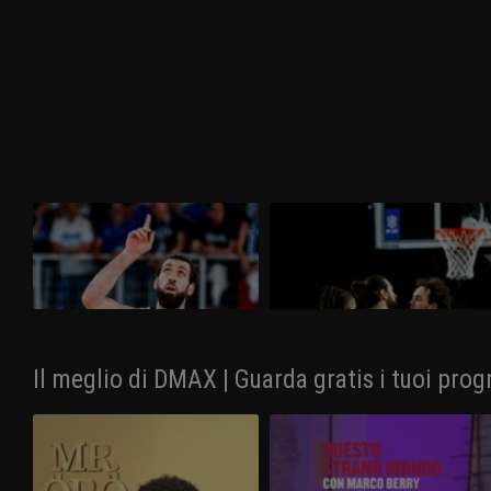
Brescia - Virtus Bologna 74-96
Virtus Bologna - Brescia 75-65
Non c'è stata partita in gara-3, vinta
Alla Segafredo Arena la Virtus Bologna
nettamente dalla Virtus Bologna al
si porta sul 2-0 nella serie delle finali-
PalaLeonessa per 96-74. I felsinei
scudetto regolando la Germani Brescia
chiudono sul 3-0 la finale e festeggiano il
per 75-65 in gara-2.
diciassettesimo scudetto.
Il meglio di DMAX | Guarda gratis i tuoi prog