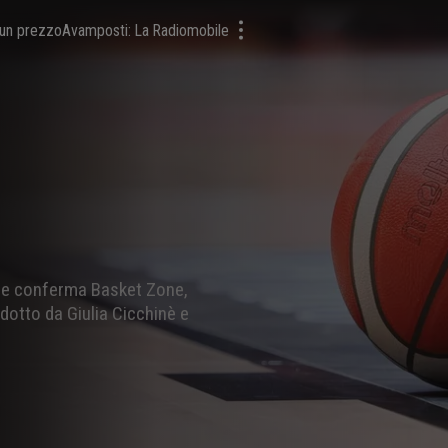
a un prezzo
Avamposti: La Radiomobile
ta e conferma Basket Zone,
dotto da Giulia Cicchinè e