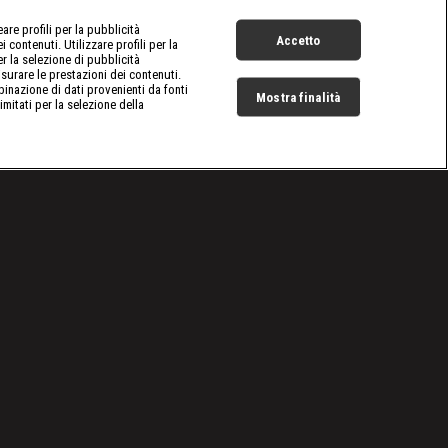
re profili per la pubblicità
Accetto
 contenuti. Utilizzare profili per la
er la selezione di pubblicità
surare le prestazioni dei contenuti.
inazione di dati provenienti da fonti
Mostra finalità
limitati per la selezione della
Live Now
Cookie e scelte pubblicitarie
Problemi di ricezione?