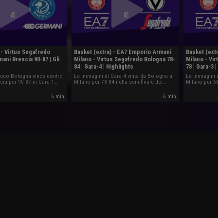
 - Virtus Segafredo
Basket (extra) - EA7 Emporio Armani
Basket (ext
ani Brescia 90-87 | Gli
Milano - Virtus Segafredo Bologna 78-
Milano - Vi
84 | Gara-4 | Highlights
78 | Gara-3 
redo Bologna vince contro
Le immagini di Gara-4 vinta da Bologna a
Le immagini d
cia per 90-87 in Gara-1
Milano per 78-84 nella semifinale dei
Milano per 68
detto.
playoff.
playoff.
6 min
6 min