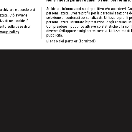
Noi e i nostri partner trattiamo i dati per fornire:
Archiviare informazioni su dispositivo e/o accedervi. Crea
rchiviare e accedere ai
personalizzata. Creare profili per la personalizzazione dei
izzata. Ciò avviene
selezione di contenuti personalizzati. Utilizzare profili p
izzati nei cookie. È
personalizzata. Misurare le prestazioni degli annunci. Mi
ento sulla base di un
Comprendere il pubblico attraverso statistiche o la comb
diverse. Sviluppare e migliorare i servizi. Utilizzare dati 
ivacy Policy
pubblicità.
Elenco dei partner (fornitori)
Lavora con noi
Cookies