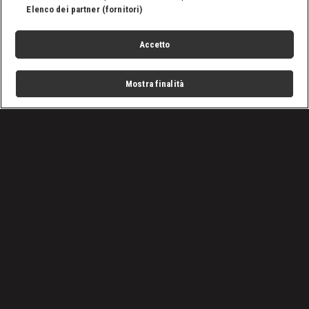
Elenco dei partner (fornitori)
Accetto
Mostra finalità
Home
Programmi
Live
Cerca
Menu
/
Programmi
/
Avamposti: La Radiomobile
/
Episodio 5
Condizioni d'uso
Privacy Policy
Lavora con noi
Cookies
Cookie e scelte pubblicitarie