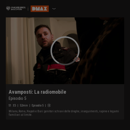
Avamposti: La radiomobile
Episodio 5
S
1
: E
5
|
52
min
|
Episodio 5
|
Milano, Roma, Napoli e Bari: genitori schiavi delle droghe, inseguimenti, rapine e legami
familiari al limite.