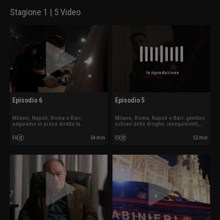
Stagione 1 | 5 Video
In riproduzione
Episodio 6
Episodio 5
Milano, Napoli, Roma e Bari:
Milano, Roma, Napoli e Bari: genitori
seguiamo in presa diretta la
schiavi delle droghe, inseguimenti,
Radiomobile tra controlli, droga,
rapine e legami familiari al limite.
violenza domestica e risse.
E6
54 min
E5
52 min