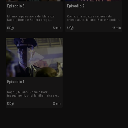
Episodio 3
Episodio 2
Milano: aggressione dei Maranza.
Roma: una ragazza sequestrata
Napoli, Roma e Bari tra droga,
chiede aiuto. Milano, Bari e Napoli tra
inseguimenti e un Codice Rosso.
furti, droga, inseguimenti e incendi.
E3
52 min
E2
48 min
Episodio 1
Napoli, Milano, Roma e Bari:
inseguimenti, crisi familiari, risse e
antidroga seguendo il lavoro dei
carabinieri della Radiomobile e del
E1
53 min
Norm.