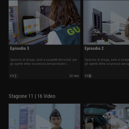
Episodio 3
Episodio 2
Spaccio di droga, armi e sospetti terroristi: per
Spaccio di droga, armi e sospett
gli agenti della sicurezza aeroportuale i
gli agenti della sicurezza aerop
controlli sono all'ordine del giorno.
controlli sono all'ordine del gi
E3
22 min
E2
Stagione 11 | 16 Video