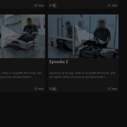
22 min
E7
21 min
Episodio 2
 armi e sospetti terroristi: per
Spaccio di droga, armi e sospetti terroristi: per
sicurezza aeroportuale i
gli agenti della sicurezza aeroportuale i
l'ordine del giorno.
controlli sono all'ordine del giorno.
21 min
E2
22 min