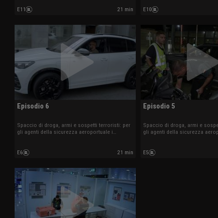
E11
21 min
E10
Episodio 6
Episodio 5
Spaccio di droga, armi e sospetti terroristi: per
Spaccio di droga, armi e sospett
gli agenti della sicurezza aeroportuale i
gli agenti della sicurezza aerop
controlli sono all'ordine del giorno.
controlli sono all'ordine del gi
E6
21 min
E5