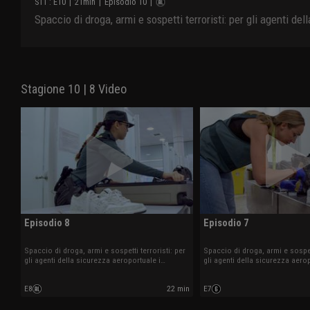
S
11
: E
10
|
21
min
|
Episodio 10
|
Spaccio di droga, armi e sospetti terroristi: per gli agenti del
Stagione 10 | 8 Video
Episodio 8
Episodio 7
Spaccio di droga, armi e sospetti terroristi: per
Spaccio di droga, armi e sospett
gli agenti della sicurezza aeroportuale i
gli agenti della sicurezza aerop
controlli sono all'ordine del giorno.
controlli sono all'ordine del gi
E8
22 min
E7