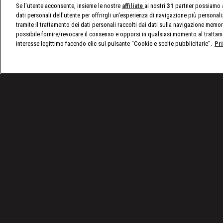
Se l'utente acconsente, insieme le nostre
affiliate
ai nostri
31
partner possiamo a
dati personali dell'utente per offrirgli un'esperienza di navigazione più personal
tramite il trattamento dei dati personali raccolti dai dati sulla navigazione memor
possibile fornire/revocare il consenso e opporsi in qualsiasi momento al trattam
interesse legittimo facendo clic sul pulsante “Cookie e scelte pubblicitarie”.
Pr
/
Programmi
/
Airport Security: Spagna
/
Episodi
Condizioni d'uso
Privacy Policy