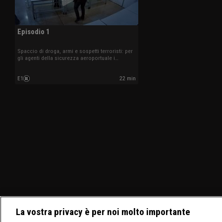
Episodio 1
Spaccio di droga, armi e sospetti terroristi: per
gli agenti della sicurezza aeroportuale i
controlli sono all'ordine del giorno.
E1
22 min
La vostra privacy è per noi molto importante