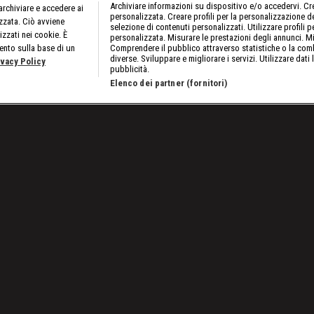
Archiviare informazioni su dispositivo e/o accedervi. Crea
rchiviare e accedere ai
personalizzata. Creare profili per la personalizzazione dei
izzata. Ciò avviene
selezione di contenuti personalizzati. Utilizzare profili p
izzati nei cookie. È
personalizzata. Misurare le prestazioni degli annunci. Mi
ento sulla base di un
Comprendere il pubblico attraverso statistiche o la comb
diverse. Sviluppare e migliorare i servizi. Utilizzare dati 
ivacy Policy
pubblicità.
Elenco dei partner (fornitori)
o 10
Airpor
Lavora con noi
Cookies