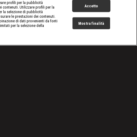
re profili per la pubblicità
Accetto
 contenuti. Utilizzare profili per la
er la selezione di pubblicità
surare le prestazioni dei contenuti.
inazione di dati provenienti da fonti
Mostra finalità
limitati per la selezione della
Live Now
t Security: Spagna
|
Episodio 10
|
S
11
:E
10
Cookie e scelte pubblicitarie
Problemi di ricezione?