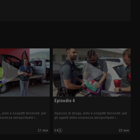
Episodio 4
 armi e sospetti terroristi: per
Spaccio di droga, armi e sospetti terroristi: per
sicurezza aeroportuale i
gli agenti della sicurezza aeroportuale i
l'ordine del giorno.
controlli sono all'ordine del giorno.
21 min
E4
22 min