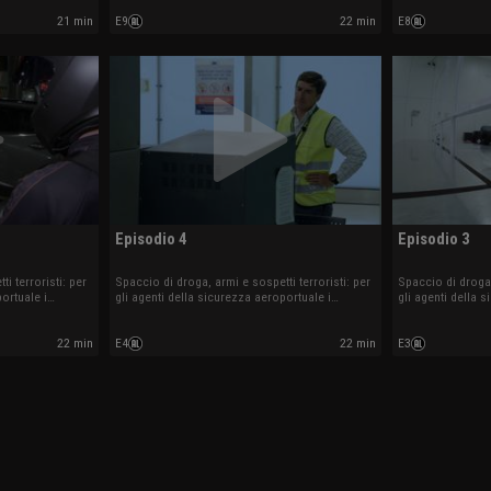
21 min
E9
22 min
E8
Episodio 4
Episodio 3
i terroristi: per
Spaccio di droga, armi e sospetti terroristi: per
Spaccio di droga,
ortuale i
gli agenti della sicurezza aeroportuale i
gli agenti della 
orno.
controlli sono all'ordine del giorno.
controlli sono al
22 min
E4
22 min
E3