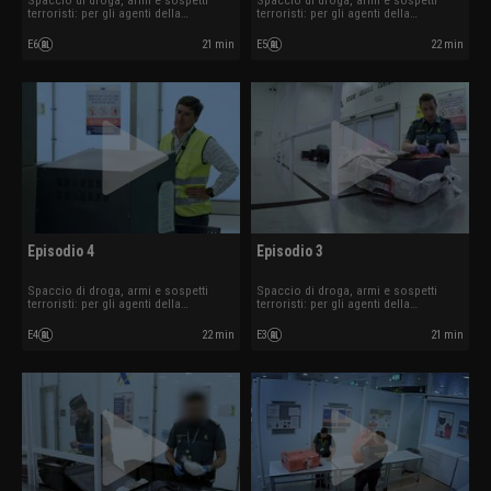
Spaccio di droga, armi e sospetti
Spaccio di droga, armi e sospetti
terroristi: per gli agenti della
terroristi: per gli agenti della
sicurezza aeroportuale i controlli
sicurezza aeroportuale i controlli
sono all'ordine del giorno.
sono all'ordine del giorno.
E6
21 min
E5
22 min
Episodio 4
Episodio 3
Spaccio di droga, armi e sospetti
Spaccio di droga, armi e sospetti
terroristi: per gli agenti della
terroristi: per gli agenti della
sicurezza aeroportuale i controlli
sicurezza aeroportuale i controlli
sono all'ordine del giorno.
sono all'ordine del giorno.
E4
22 min
E3
21 min