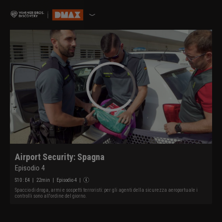
Airport Security: Spagna
Episodio 4
S
10
: E
4
|
22
min
|
Episodio 4
|
Spaccio di droga, armi e sospetti terroristi: per gli agenti della sicurezza aeroportuale i
controlli sono all'ordine del giorno.