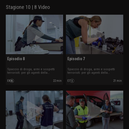
Stagione 10 | 8 Video
Episodio 8
Episodio 7
Spaccio di droga, armi e sospetti
Spaccio di droga, armi e sospetti
terroristi: per gli agenti della
terroristi: per gli agenti della
sicurezza aeroportuale i controlli
sicurezza aeroportuale i controlli
sono all'ordine del giorno.
sono all'ordine del giorno.
E8
22 min
E7
21 min