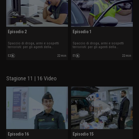
Episodio 2
Episodio 1
Spaccio di droga, armi e sospetti
Spaccio di droga, armi e sospetti
terroristi: per gli agenti della
terroristi: per gli agenti della
sicurezza aeroportuale i controlli
sicurezza aeroportuale i controlli
sono all'ordine del giorno.
sono all'ordine del giorno.
E2
22 min
E1
22 min
Stagione 11 | 16 Video
Episodio 16
Episodio 15