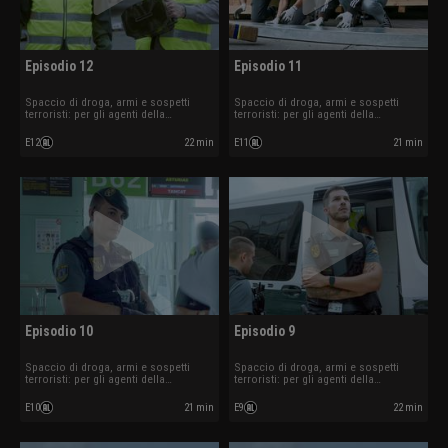
Episodio 12
Episodio 11
Spaccio di droga, armi e sospetti
Spaccio di droga, armi e sospetti
terroristi: per gli agenti della
terroristi: per gli agenti della
sicurezza aeroportuale i controlli
sicurezza aeroportuale i controlli
sono all'ordine del giorno.
sono all'ordine del giorno.
E12
22 min
E11
21 min
Episodio 10
Episodio 9
Spaccio di droga, armi e sospetti
Spaccio di droga, armi e sospetti
terroristi: per gli agenti della
terroristi: per gli agenti della
sicurezza aeroportuale i controlli
sicurezza aeroportuale i controlli
sono all'ordine del giorno.
sono all'ordine del giorno.
E10
21 min
E9
22 min