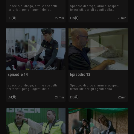
Spaccio di droga, armi e sospetti
Spaccio di droga, armi e sospetti
terroristi: per gli agenti della
terroristi: per gli agenti della
sicurezza aeroportuale i controlli
sicurezza aeroportuale i controlli
sono all'ordine del giorno.
sono all'ordine del giorno.
E16
22 min
E15
21 min
Episodio 14
Episodio 13
Spaccio di droga, armi e sospetti
Spaccio di droga, armi e sospetti
terroristi: per gli agenti della
terroristi: per gli agenti della
sicurezza aeroportuale i controlli
sicurezza aeroportuale i controlli
sono all'ordine del giorno.
sono all'ordine del giorno.
E14
21 min
E13
22 min