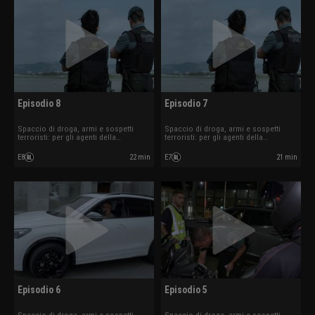
Episodio 8
Episodio 7
Spaccio di droga, armi e sospetti
Spaccio di droga, armi e sospetti
terroristi: per gli agenti della
terroristi: per gli agenti della
sicurezza aeroportuale i controlli
sicurezza aeroportuale i controlli
sono all'ordine del giorno.
sono all'ordine del giorno.
E8
22 min
E7
21 min
Episodio 6
Episodio 5