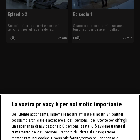
Episodio 2
Episodio 1
Spaccio di droga, armi e sospetti
Spaccio di droga, armi e sospetti
terroristi: per gli agenti della
terroristi: per gli agenti della
sicurezza aeroportuale i controlli
sicurezza aeroportuale i controlli
sono all'ordine del giorno.
sono all'ordine del giorno.
E2
22 min
E1
22 min
La vostra privacy è per noi molto importante
Se l'utente acconsente, insieme le nostre
affiliate
ai nostri
31
partner
possiamo archiviare e accedere ai dati personali dell'utente per offrirgli
un'esperienza di navigazione più personalizzata. Ciò avviene tramite il
trattamento dei dati personali raccolti dai dati sulla navigazione
memorizzati nei cookie. È possibile fornire/revocare il consenso e