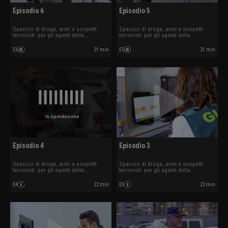
Episodio 6
Episodio 5
Spaccio di droga, armi e sospetti
Spaccio di droga, armi e sospetti
terroristi: per gli agenti della
terroristi: per gli agenti della
sicurezza aeroportuale i controlli
sicurezza aeroportuale i controlli
sono all'ordine del giorno.
sono all'ordine del giorno.
E6
21 min
E5
21 min
In riproduzione
Episodio 4
Episodio 3
Spaccio di droga, armi e sospetti
Spaccio di droga, armi e sospetti
terroristi: per gli agenti della
terroristi: per gli agenti della
sicurezza aeroportuale i controlli
sicurezza aeroportuale i controlli
sono all'ordine del giorno.
sono all'ordine del giorno.
E4
22 min
E3
22 min