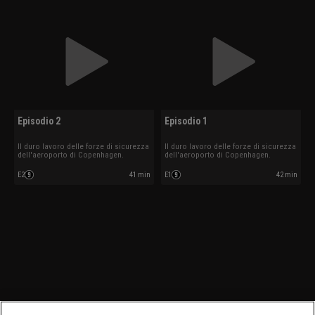
Episodio 2
Episodio 1
Il duro lavoro delle forze di sicurezza
Il duro lavoro delle forze di sicurezza
dell'aeroporto di Copenhagen.
dell'aeroporto di Copenhagen.
E2
41 min
E1
42 min