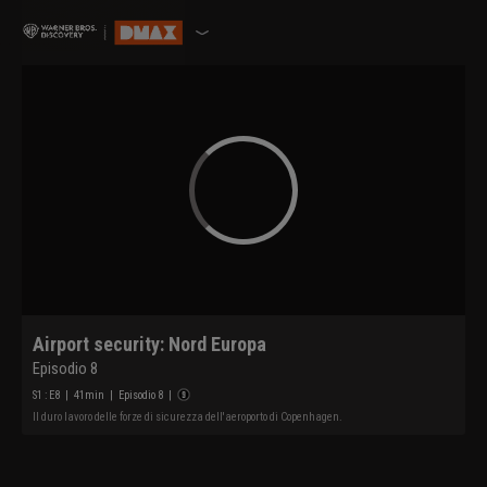
Airport security: Nord Europa
Episodio 8
S
1
: E
8
|
41
min
|
Episodio 8
|
Il duro lavoro delle forze di sicurezza dell'aeroporto di Copenhagen.