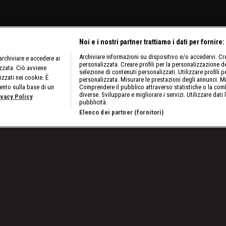
Noi e i nostri partner trattiamo i dati per fornire:
Archiviare informazioni su dispositivo e/o accedervi. Crea
rchiviare e accedere ai
personalizzata. Creare profili per la personalizzazione dei
izzata. Ciò avviene
selezione di contenuti personalizzati. Utilizzare profili p
izzati nei cookie. È
personalizzata. Misurare le prestazioni degli annunci. Mi
ento sulla base di un
Comprendere il pubblico attraverso statistiche o la comb
diverse. Sviluppare e migliorare i servizi. Utilizzare dati 
ivacy Policy
pubblicità.
Elenco dei partner (fornitori)
itolo
Ai confi