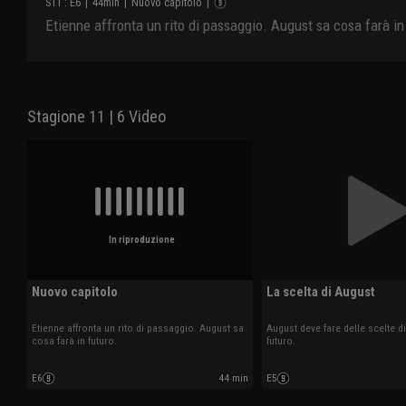
S
11
: E
6
|
44
min
|
Nuovo capitolo
|
Etienne affronta un rito di passaggio. August sa cosa farà in
Stagione 11 | 6 Video
In riproduzione
Nuovo capitolo
La scelta di August
Etienne affronta un rito di passaggio. August sa
August deve fare delle scelte dif
cosa farà in futuro.
futuro.
E6
44 min
E5