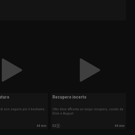
uturo
Recupero incerto
 di non seguire più il bestiame.
Otto deve affronta un lungo recupero, curato da
Elvin e August.
44 min
E2
44 min