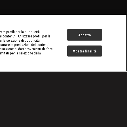
re profili per la pubblicità
Accetto
 contenuti. Utilizzare profili per la
er la selezione di pubblicità
surare le prestazioni dei contenuti.
inazione di dati provenienti da fonti
Mostra finalità
limitati per la selezione della
Live Now
ni della civiltà
|
Nuovo capitolo
|
S
11
:E
6