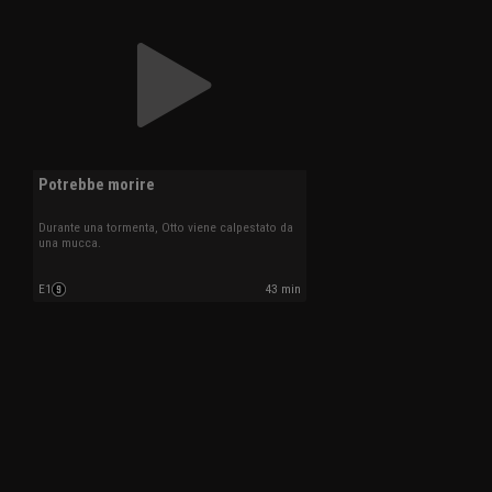
Potrebbe morire
Durante una tormenta, Otto viene calpestato da
una mucca.
E1
43 min