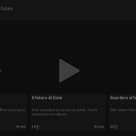
 futuro.
Il futuro di Eivin
Guardare al f
ficili sul proprio
Eivin considera la carriera da pilota. Tela fa
Otto valuta l'idea
immersioni con Alysse.
44 min
E4
44 min
E3