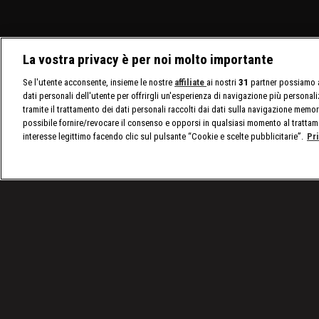
La vostra privacy è per noi molto importante
Se l'utente acconsente, insieme le nostre
affiliate
ai nostri
31
partner possiamo a
dati personali dell'utente per offrirgli un'esperienza di navigazione più personal
tramite il trattamento dei dati personali raccolti dai dati sulla navigazione memor
possibile fornire/revocare il consenso e opporsi in qualsiasi momento al trattam
interesse legittimo facendo clic sul pulsante “Cookie e scelte pubblicitarie”.
Pr
/
Programmi
/
Ai confini della civiltà
/
Nuovo cap