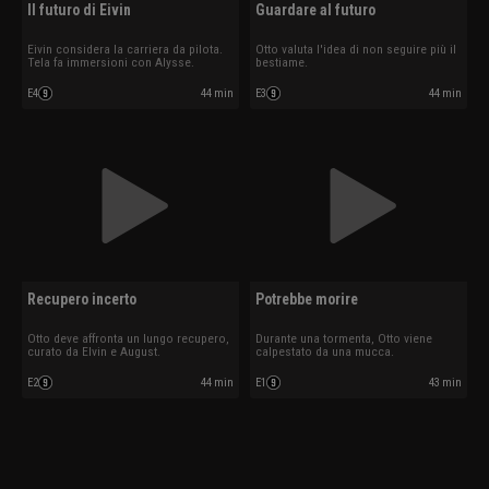
Il futuro di Eivin
Guardare al futuro
Eivin considera la carriera da pilota.
Otto valuta l'idea di non seguire più il
Tela fa immersioni con Alysse.
bestiame.
E4
44 min
E3
44 min
Recupero incerto
Potrebbe morire
Otto deve affronta un lungo recupero,
Durante una tormenta, Otto viene
curato da Elvin e August.
calpestato da una mucca.
E2
44 min
E1
43 min