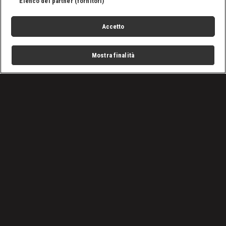
Elenco dei partner (fornitori)
Accetto
Mostra finalità
Home
Programmi
Live
Cerca
Menu
/
Programmi
/
Ai confini della civiltà
/
Guardare al futuro
Condizioni d'uso
Privacy Policy
Lavora con noi
Cookies
Cookie e scelte pubblicitarie
Problemi di ricezione?