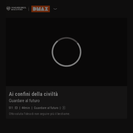
Ai confini della civiltà
Guardare al futuro
S
11
: E
3
|
44
min
|
Guardare al futuro
|
Otto valuta l'idea di non seguire più il bestiame.