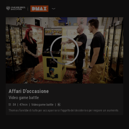
Affari D’occasione
Video game battle
S
1
: E
4
|
47
min
|
Video game battle
|
Thomas farebbe di tutto per accaparrarsi l'oggetto del desiderio o per negare un aumento.