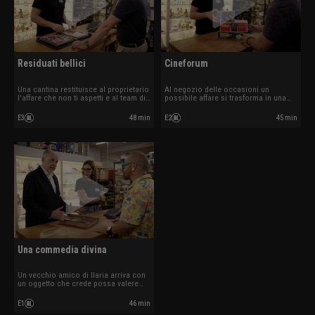
Residuati bellici
Cineforum
Una cantina restituisce al proprietario
Al negozio delle occasioni un
l'affare che non ti aspetti e al team di
possibile affare si trasforma in una
Thomas si aggiunge una nuova
piacevole serata.
recluta.
E3
48 min
E2
45 min
Una commedia divina
Un vecchio amico di Ilaria arriva con
un oggetto che crede possa valere
una fortuna.
E1
46 min