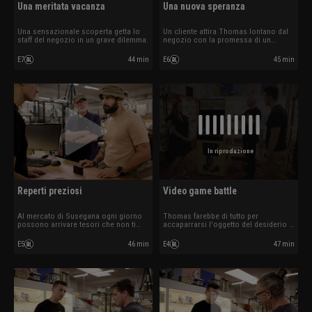
Una meritata vacanza
Una nuova speranza
Una sensazionale scoperta getta lo
Un cliente attira Thomas lontano dal
staff del negozio in un grave dilemma.
negozio con la promessa di un
grande affare.
E7
44 min
E6
45 min
In riproduzione
Reperti preziosi
Video game battle
Al mercato di Susegana ogni giorno
Thomas farebbe di tutto per
possono arrivare tesori che non ti
accaparrarsi l'oggetto del desiderio o
aspetti.
per negare un aumento.
E5
46 min
E4
47 min