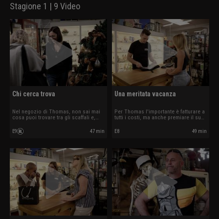
Stagione 1 | 9 Video
Chi cerca trova
Una meritata vacanza
Nel negozio di Thomas, non sai mai
Per Thomas l'importante è fatturare a
cosa puoi trovare tra gli scaffali e,
tutti i costi, ma anche premiare il suo
soprattutto, non sai mai cosa ti
staff... a modo suo!
porterà il prossimo cliente.
E9
47 min
E8
49 min