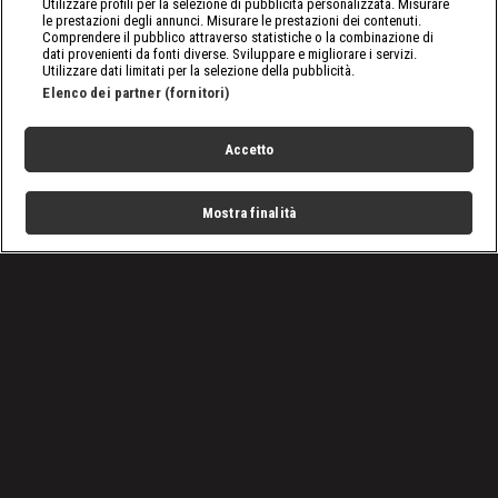
Utilizzare profili per la selezione di pubblicità personalizzata. Misurare
le prestazioni degli annunci. Misurare le prestazioni dei contenuti.
Comprendere il pubblico attraverso statistiche o la combinazione di
dati provenienti da fonti diverse. Sviluppare e migliorare i servizi.
Utilizzare dati limitati per la selezione della pubblicità.
Elenco dei partner (fornitori)
Accetto
Mostra finalità
Home
Programmi
Live
Cerca
Menu
/
Programmi
/
Affari D’occasione
/
Video game battle
Condizioni d'uso
Privacy Policy
Lavora con noi
Cookies