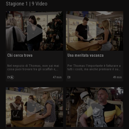
Stagione 1 | 9 Video
Chi cerca trova
Una meritata vacanza
Nel negozio di Thomas, non sai mai
Per Thomas l'importante è fatturare a
cosa puoi trovare tra gli scaffali e,
tutti i costi, ma anche premiare il suo
soprattutto, non sai mai cosa ti
staff... a modo suo!
porterà il prossimo cliente.
E9
47 min
E8
49 min