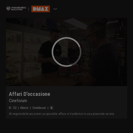
Affari D’occasione
Cineforum
S
1
: E
2
|
45
min
|
Cineforum
|
Al negozio delle occasioni un possibile affare si trasforma in una piacevole serata.