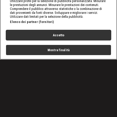
Utilizzare profili per la selezione di pubblicità personalizzata. Misurare
le prestazioni degli annunci. Misurare le prestazioni dei contenuti.
Comprendere il pubblico attraverso statistiche o la combinazione di
dati provenienti da fonti diverse. Sviluppare e migliorare i servizi.
Utilizzare dati limitati per la selezione della pubblicità.
Elenco dei partner (fornitori)
Accetto
Mostra finalità
Home
Programmi
Live
Cerca
Menu
/
Programmi
/
Affari D’occasione
/
Cineforum
Condizioni d'uso
Privacy Policy
Lavora con noi
Cookies