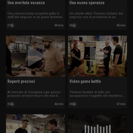
Una meritata vacanza
Una nuova speranza
Una sensazionale scoperta getta lo
Un cliente attira Thomas lontano dal
staff del negozio in un grave dilemma.
negozio con la promessa di un
grande affare.
E7
44 min
E6
45 min
Reperti preziosi
Video game battle
Al mercato di Susegana ogni giorno
Thomas farebbe di tutto per
possono arrivare tesori che non ti
accaparrarsi l'oggetto del desiderio o
aspetti.
per negare un aumento.
E5
46 min
E4
47 min