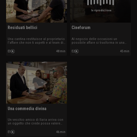
In riproduzione
Residuati bellici
Cineforum
Una cantina restituisce al proprietario
Al negozio delle occasioni un
l'affare che non ti aspetti e al team di
possibile affare si trasforma in una
Thomas si aggiunge una nuova
piacevole serata.
recluta.
E3
48 min
E2
45 min
Una commedia divina
Un vecchio amico di Ilaria arriva con
un oggetto che crede possa valere
una fortuna.
E1
46 min