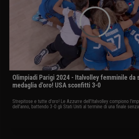
Olimpiadi Parigi 2024 - Italvolley femminile da 
medaglia d'oro! USA sconfitti 3-0
Strepitose e tutte d'oro! Le Azzurre dell'Italvolley compiono l'im
dell'anno, battendo 3-0 gli Stati Uniti al termine di una finale senza
conquistando così il primo oro olimpico nella storia del volley itali