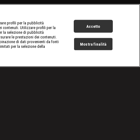
re profili per la pubblicità
Accetto
 contenuti. Utilizzare profili per la
er la selezione di pubblicità
surare le prestazioni dei contenuti.
inazione di dati provenienti da fonti
Mostra finalità
limitati per la selezione della
Live Now
Cookie e scelte pubblicitarie