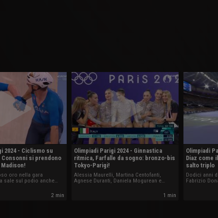
gi 2024 - Ciclismo su
Olimpiadi Parigi 2024 - Ginnastica
Olimpiadi Pa
 e Consonni si prendono
ritmica, Farfalle da sogno: bronzo-bis
Diaz come i
a Madison!
Tokyo-Parigi!
salto triplo
oso oro nella gara
Alessia Maurelli, Martina Centofanti,
Dodici anni d
lia sale sul podio anche
Agnese Duranti, Daniela Mogurean e
Fabrizio Dona
aschile con la coppia Elia
Laura Paris si confermano al terzo posto
naturalizzato
 Consonni.
nella finale dell'All-Around a squadre, alle
di bronzo sal
2 min
1 min
spalle di Cina e Israele. Eguagliato il
stato un altr
bronzo di tre anni fa conquistato a Tokyo.
cubano ma na
misura di 17.