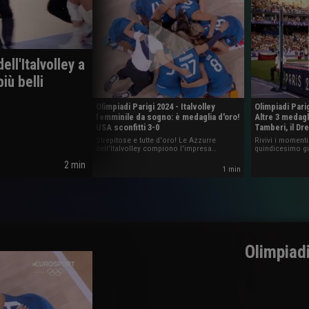
ell'Italvolley a
iù belli
Olimpiadi Parigi 2024 - Italvolley
Olimpiadi Parig
femminile da sogno: è medaglia d'oro!
Altre 3 medagli
USA sconfitti 3-0
Tamberi, il D
Strepitose e tutte d'oro! Le Azzurre
Rivivi i moment
dell'Italvolley compiono l'impresa
quindicesimo gi
sportiva dell'anno, battendo 3-0 gli Stati
2 min
Uniti al termine di una finale senza storia
1 min
e conquistando così il primo oro
olimpico nella storia del volley italiano.
Olimpiadi