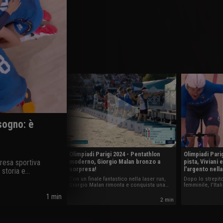
sogno: è
Olimpiadi Parigi 2024 - Pentathlon
Olimpiadi Pari
presa sportiva
moderno, Giorgio Malan bronzo a
pista, Viviani
sorpresa!
l'argento nell
 storia e
ano.
Con un finale fantastico nella laser run,
Dopo lo strepit
Giorgio Malan rimonta e conquista una
femminile, l'Ita
medaglia che all'Italia mancava da
nella Madison m
1 min
Barcellona 1992 in questa disciplina: è
Viviani-Simone
2 min
bronzo alle spalle dell'egiziano Elgendy e
del giapponese Taishu Sato.