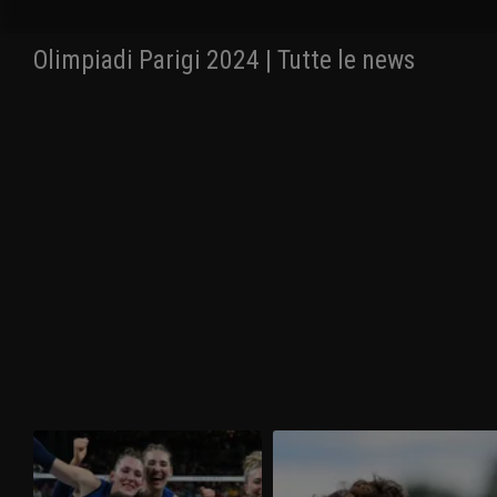
Olimpiadi Parigi 2024 | Tutte le news
Olimpiadi Parigi 2024 | Italvolley
Olimpiadi Parigi 2024 | Pentathlon
femminile da sogno: è medaglia
moderno, Giorgio Malan bronzo a
d'oro! USA sconfitti 3-0
sorpresa!
Strepitose e tutte d'oro! Le Azzurre
Con un finale fantastico nella laser run,