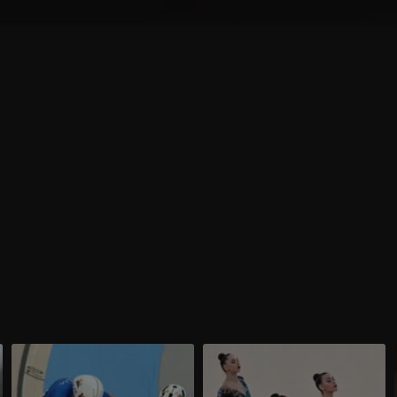
Olimpiadi Parigi 2024 | Ciclismo
Olimpiadi Parigi 2024 | Ginnastica
su pista, Viviani e Consonni si
ritmica, Farfalle da sogno: bronzo
prendono l'argento nella Madison!
bis dopo Tokyo!
Dopo lo strepitoso oro nella gara
Alessia Maurelli, Martina Centofanti,