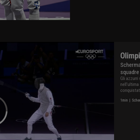
Olimpi
Scherma,
squadre
Gli azzurri
nell'ultima
conquistat
1
min
|
Scher