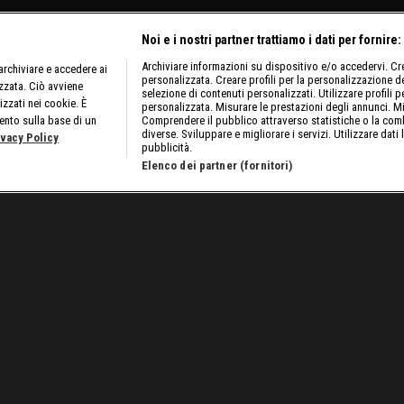
Noi e i nostri partner trattiamo i dati per fornire:
Archiviare informazioni su dispositivo e/o accedervi. Crea
rchiviare e accedere ai
personalizzata. Creare profili per la personalizzazione dei
izzata. Ciò avviene
selezione di contenuti personalizzati. Utilizzare profili p
izzati nei cookie. È
personalizzata. Misurare le prestazioni degli annunci. Mi
ento sulla base di un
Comprendere il pubblico attraverso statistiche o la comb
diverse. Sviluppare e migliorare i servizi. Utilizzare dati 
ivacy Policy
pubblicità.
Elenco dei partner (fornitori)
n un argento nel fioretto maschile a squadre
Lavora con noi