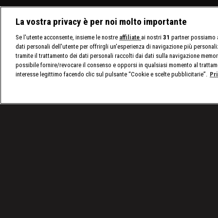
La vostra privacy è per noi molto importante
Se l'utente acconsente, insieme le nostre
affiliate
ai nostri
31
partner possiamo a
dati personali dell'utente per offrirgli un'esperienza di navigazione più personal
tramite il trattamento dei dati personali raccolti dai dati sulla navigazione memor
possibile fornire/revocare il consenso e opporsi in qualsiasi momento al trattam
interesse legittimo facendo clic sul pulsante “Cookie e scelte pubblicitarie”.
Pr
/
Olimpiadi Parigi 2024 | Scherma, l'Italia chiude co
Condizioni d'uso