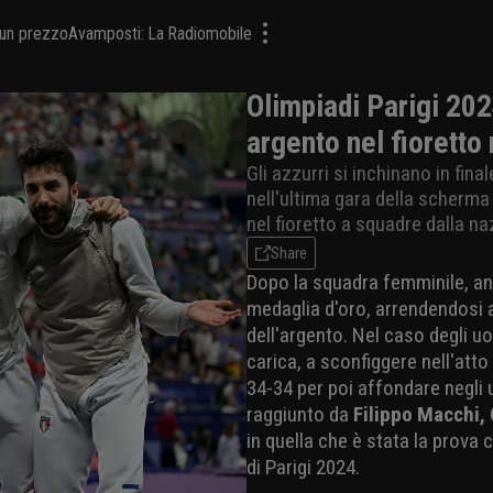
a un prezzo
Avamposti: La Radiomobile
Olimpiadi Parigi 202
argento nel fioretto
Gli azzurri si inchinano in fin
nell'ultima gara della scherma
nel fioretto a squadre dalla n
Share
Dopo la squadra femminile, anc
medaglia d'oro, arrendendosi 
dell'argento. Nel caso degli u
carica, a sconfiggere nell'atto 
34-34 per poi affondare negli 
raggiunto da
Filippo Macchi,
in quella che è stata la prova
di Parigi 2024.