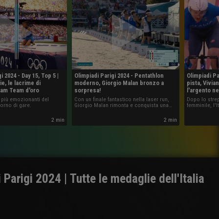
i 2024 - Day 15, Top 5 |
Olimpiadi Parigi 2024 - Pentathlon
Olimpiadi Pa
e, le lacrime di
moderno, Giorgio Malan bronzo a
pista, Vivi
ream Team d'oro
sorpresa!
l'argento n
i più emozionanti del
Con un finale fantastico nella laser run,
Dopo lo strep
orno di gare.
Giorgio Malan rimonta e conquista una
femminile, l'
medaglia che all'Italia mancava da
nella Madiso
Barcellona 1992 in questa disciplina: è
Viviani-Simo
2 min
2 min
bronzo alle spalle dell'egiziano Elgendy e
del giapponese Taishu Sato.
 Parigi 2024 | Tutte le medaglie dell'Italia