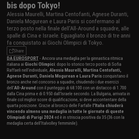
bis dopo Tokyo!
Alessia Maurelli, Martina Centofanti, Agnese Duranti,
Daniela Mogurean e Laura Paris si confermano al
terzo posto nella finale dell'All-Around a squadre, alle
spalle di Cina e Israele. Eguagliato il bronzo di tre anni
fa conquistato ai Giochi Olimpici di Tokyo.
Share
DA EUROSPORT
- Ancora una medaglia per la ginnastica ritmica
italiana ai
Giochi Olimpici
: dopo lo storico terzo posto di Sofia
Raffaeli nell'individuale,
Alessia Maurelli, Martina Centofanti,
Agnese Duranti, Daniela Mogurean e Laura Paris
conquistano il
bronzo anche nel concorso a squadre, chiudendo i due esercizi
dell'
All-Around
con il punteggio di 68.100 con un distacco di 1.700
dalla Cina prima e di 0.950 dall'Israele secondo. La Bulgaria, arrivata in
finale col miglior score di qualificazione, si deve accontentare della
quarta posizione. Grazie al bronzo delle Farfalle
l'Italia chiuderà
vincendo almeno una medaglia in tutte le giornate di queste
Olimpiadi di Parigi 2024
ed è in striscia positiva da 35 (36 con la
medaglia certa dell'Italvolley femminile).