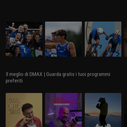
Olimpiadi Parigi 2024 |
Olimpiadi Parigi 2024 |
Olimpiadi Parigi 2024 |
O
Italvolley femminile da
Pentathlon moderno,
Ciclismo su pista,
A
sogno: è medaglia
Giorgio Malan bronzo a
Viviani e Consonni si
B
d'oro! USA sconfitti 3-0
sorpresa!
prendono l'argento
D
Strepitose e tutte d'oro!
Con un finale fantastico
Dopo lo strepitoso oro
Na
nella Madison!
Le Azzurre dell'Italvolley
nella laser run, Giorgio
nella gara femminile,
c
compiono l'impresa
Malan rimonta e
l'Italia sale sul podio
s
sportiva dell'anno,
conquista una medaglia
anche nella Madison
d
battendo 3-0 gli Stati Uniti
che all'Italia mancava da
maschile con la coppia
me
al termine di una finale
Barcellona 1992 in questa
Elia Viviani-Simone
da
senza storia e
disciplina: è bronzo alle
Consonni. Gli azzurri
C
conquistando così il
spalle dell'egiziano
disputano una prova
m
primo oro olimpico nella
Elgendy (record del
sostanzialmente perfetta
s
Il meglio di DMAX | Guarda gratis i tuoi programmi
storia del volley italiano.
mondo con 1555 punti) e
e guidano la classifica
D
Successo di squadra
del giapponese Taishu
per lunghi tratti, per poi
ol
preferiti
incredibile: 17 set vinti nel
Sato. Quinto l'altro
essere superati dal
di
torneo, clamoroso muro-
azzurro Matteo Cicinelli.
Portogallo nel finale.
difesa, spettacolare
Bronzo alla Danimarca.
qualità in ogni
Per entrambi gli italiani è
fondamentale.
la terza medaglia
olimpica.