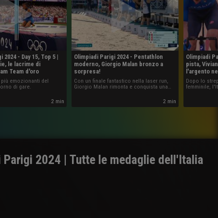
i 2024 - Day 15, Top 5 |
Olimpiadi Parigi 2024 - Pentathlon
Olimpiadi Pa
e, le lacrime di
moderno, Giorgio Malan bronzo a
pista, Vivi
ream Team d'oro
sorpresa!
l'argento n
i più emozionanti del
Con un finale fantastico nella laser run,
Dopo lo strep
orno di gare.
Giorgio Malan rimonta e conquista una
femminile, l'
medaglia che all'Italia mancava da
nella Madiso
Barcellona 1992 in questa disciplina: è
Viviani-Simo
2 min
2 min
bronzo alle spalle dell'egiziano Elgendy e
del giapponese Taishu Sato.
 Parigi 2024 | Tutte le medaglie dell'Italia