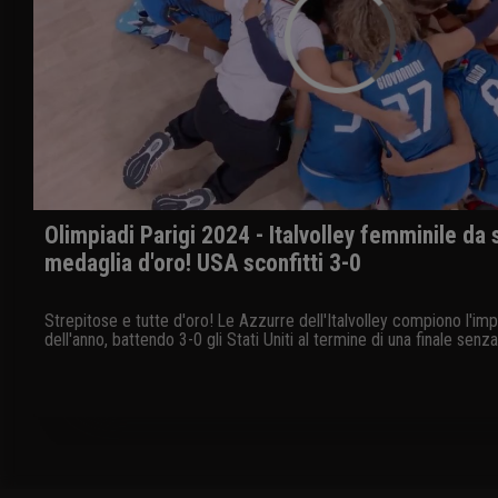
Olimpiadi Parigi 2024 - Italvolley femminile da 
medaglia d'oro! USA sconfitti 3-0
Strepitose e tutte d'oro! Le Azzurre dell'Italvolley compiono l'im
dell'anno, battendo 3-0 gli Stati Uniti al termine di una finale senza
conquistando così il primo oro olimpico nella storia del volley itali