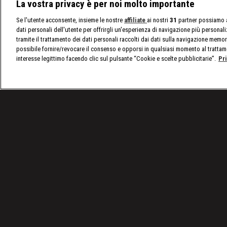
La vostra privacy è per noi molto importante
Se l'utente acconsente, insieme le nostre
affiliate
ai nostri
31
partner possiamo a
dati personali dell'utente per offrirgli un'esperienza di navigazione più personal
tramite il trattamento dei dati personali raccolti dai dati sulla navigazione memor
possibile fornire/revocare il consenso e opporsi in qualsiasi momento al trattam
interesse legittimo facendo clic sul pulsante “Cookie e scelte pubblicitarie”.
Pr
/
Olimpiadi Parigi 2024 | Ginnastica artistica, storic
Condizioni d'uso
Privacy Policy