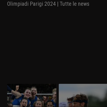
Olimpiadi Parigi 2024 | Tutte le news
Olimpiadi Parigi 2024 | Italvolley
Olimpiadi Parigi 2024 | Pentathlon
femminile da sogno: è medaglia
moderno, Giorgio Malan bronzo a
d'oro! USA sconfitti 3-0
sorpresa!
Strepitose e tutte d'oro! Le Azzurre
Con un finale fantastico nella laser run,
dell'Italvolley compiono l'impresa
Giorgio Malan rimonta e conquista una
sportiva dell'anno, battendo 3-0 gli Stati
medaglia che all'Italia mancava da