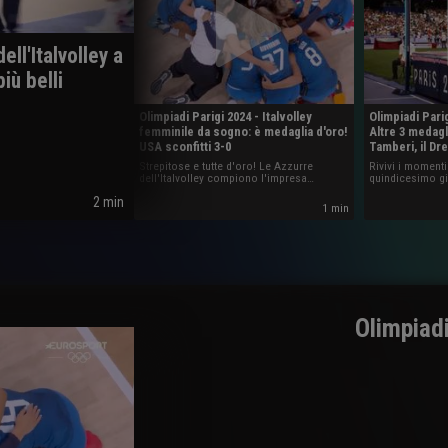
ell'Italvolley a
iù belli
Olimpiadi Parigi 2024 - Italvolley
Olimpiadi Parig
femminile da sogno: è medaglia d'oro!
Altre 3 medagli
USA sconfitti 3-0
Tamberi, il D
Strepitose e tutte d'oro! Le Azzurre
Rivivi i moment
dell'Italvolley compiono l'impresa
quindicesimo gi
sportiva dell'anno, battendo 3-0 gli Stati
2 min
Uniti al termine di una finale senza storia
1 min
e conquistando così il primo oro
olimpico nella storia del volley italiano.
Olimpiadi