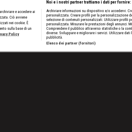
Noi e i nostri partner trattiamo i dati per fornire:
Archiviare informazioni su dispositivo e/o accedervi. Crea
rchiviare e accedere ai
personalizzata. Creare profili per la personalizzazione dei
izzata. Ciò avviene
selezione di contenuti personalizzati. Utilizzare profili p
izzati nei cookie. È
personalizzata. Misurare le prestazioni degli annunci. Mi
ento sulla base di un
Comprendere il pubblico attraverso statistiche o la comb
diverse. Sviluppare e migliorare i servizi. Utilizzare dati 
ivacy Policy
pubblicità.
Elenco dei partner (fornitori)
o argento per le Fate azzurre
Lavora con noi
Cookies