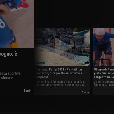
sogno: è
Olimpiadi Parigi 2024 - Pentathlon
Olimpiadi Pari
presa sportiva
moderno, Giorgio Malan bronzo a
pista, Viviani
sorpresa!
l'argento nell
 storia e
ano.
Con un finale fantastico nella laser run,
Dopo lo strepit
Giorgio Malan rimonta e conquista una
femminile, l'Ita
medaglia che all'Italia mancava da
nella Madison m
1 min
Barcellona 1992 in questa disciplina: è
Viviani-Simone
2 min
bronzo alle spalle dell'egiziano Elgendy e
del giapponese Taishu Sato.