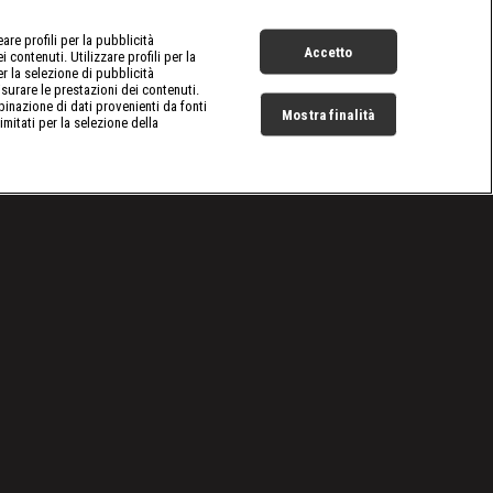
re profili per la pubblicità
Accetto
 contenuti. Utilizzare profili per la
er la selezione di pubblicità
surare le prestazioni dei contenuti.
inazione di dati provenienti da fonti
Mostra finalità
limitati per la selezione della
Live Now
Cookie e scelte pubblicitarie
Problemi di ricezione?