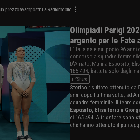
a un prezzo
Avamposti: La Radiomobile
Olimpiadi Parigi 2024
argento per le Fate 
L'Italia sale sul podio 96 ann
concorso a squadre femminile d
D'Amato, Manila Esposito, Elisa
165.494, battute solo dagli inav
Share
Storico risultato ottenuto dall
anni dopo l'ultima volta, ad 
squadre femminile. Il team c
Esposito, Elisa Iorio e Giorgi
di 165.494. A trionfare sono sta
che hanno ottenuto il punteggi