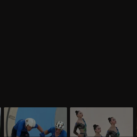
Olimpiadi Parigi 2024 | Ciclismo
Olimpiadi Parigi 2024 | Ginnastica
su pista, Viviani e Consonni si
ritmica, Farfalle da sogno: bronzo
prendono l'argento nella Madison!
bis dopo Tokyo!
Dopo lo strepitoso oro nella gara
Alessia Maurelli, Martina Centofanti,
femminile, l'Italia sale sul podio anche
Agnese Duranti, Daniela Mogurean e
nella Madison maschile con la coppia
Laura Paris si confermano al terzo posto