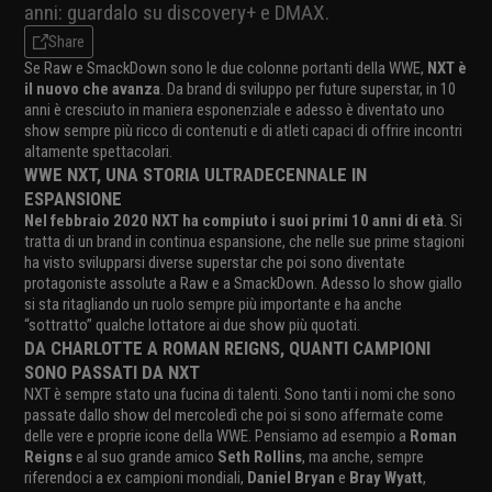
anni: guardalo su discovery+ e DMAX.
Share
Se Raw e SmackDown sono le due colonne portanti della WWE,
NXT è
il nuovo che avanza
. Da brand di sviluppo per future superstar, in 10
anni è cresciuto in maniera esponenziale e adesso è diventato uno
show sempre più ricco di contenuti e di atleti capaci di offrire incontri
altamente spettacolari.
WWE NXT, UNA STORIA ULTRADECENNALE IN
ESPANSIONE
Nel febbraio 2020 NXT ha compiuto i suoi primi 10 anni di età
. Si
tratta di un brand in continua espansione, che nelle sue prime stagioni
ha visto svilupparsi diverse superstar che poi sono diventate
protagoniste assolute a Raw e a SmackDown. Adesso lo show giallo
si sta ritagliando un ruolo sempre più importante e ha anche
“sottratto” qualche lottatore ai due show più quotati.
DA CHARLOTTE A ROMAN REIGNS, QUANTI CAMPIONI
SONO PASSATI DA NXT
NXT è sempre stato una fucina di talenti. Sono tanti i nomi che sono
passate dallo show del mercoledì che poi si sono affermate come
delle vere e proprie icone della WWE. Pensiamo ad esempio a
Roman
Reigns
e al suo grande amico
Seth Rollins
, ma anche, sempre
riferendoci a ex campioni mondiali,
Daniel Bryan
e
Bray Wyatt
,