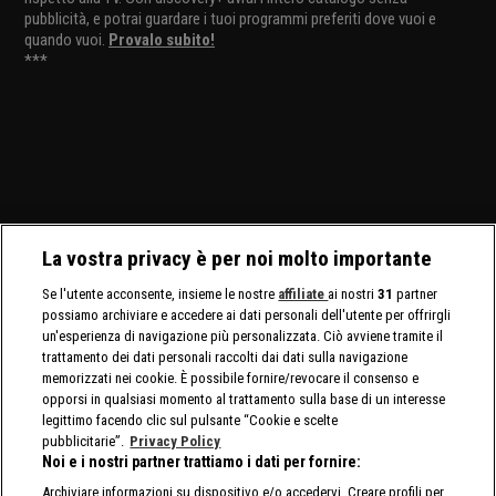
pubblicità, e potrai guardare i tuoi programmi preferiti dove vuoi e
quando vuoi.
Provalo subito!
***
La vostra privacy è per noi molto importante
Se l'utente acconsente, insieme le nostre
affiliate
ai nostri
31
partner
possiamo archiviare e accedere ai dati personali dell'utente per offrirgli
un'esperienza di navigazione più personalizzata. Ciò avviene tramite il
trattamento dei dati personali raccolti dai dati sulla navigazione
memorizzati nei cookie. È possibile fornire/revocare il consenso e
opporsi in qualsiasi momento al trattamento sulla base di un interesse
legittimo facendo clic sul pulsante “Cookie e scelte
pubblicitarie”.
Privacy Policy
Noi e i nostri partner trattiamo i dati per fornire:
Archiviare informazioni su dispositivo e/o accedervi. Creare profili per