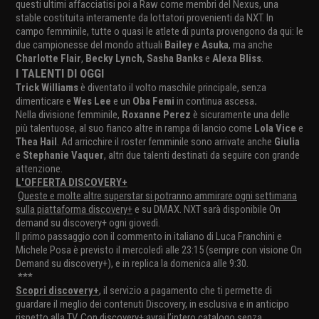
questi ultimi affacciatisi poi a Raw come membri del Nexus, una
stable costituita interamente da lottatori provenienti da NXT. In
campo femminile, tutte o quasi le atlete di punta provengono da qui: le
due campionesse del mondo attuali
Bailey
e
Asuka
, ma anche
Charlotte Flair
,
Becky Lynch
,
Sasha Banks
e
Alexa Bliss
.
I TALENTI DI OGGI
Trick Williams
è diventato il volto maschile principale, senza
dimenticare e
Wes Lee
e un
Oba Femi
in continua ascesa
.
Nella divisione femminile,
Roxanne Perez
è sicuramente una delle
più talentuose, al suo fianco altre in rampa di lancio come
Lola Vice
e
Thea Hail
. Ad arricchire il roster femminile sono arrivate anche
Giulia
e
Stephanie Vaquer
, altri due talenti destinati da seguire con grande
attenzione.
L'OFFERTA DISCOVERY+
Queste e molte altre superstar si potranno ammirare ogni settimana
sulla piattaforma discovery+
e su DMAX. NXT sarà disponibile On
demand su discovery+ ogni giovedì.
Il primo passaggio con il commento in italiano di Luca Franchini e
Michele Posa è previsto il mercoledì alle 23:15 (sempre con visione On
Demand su discovery+), e in replica la domenica alle 9:30.
***
Scopri discovery+
, il servizio a pagamento che ti permette di
guardare il meglio dei contenuti Discovery, in esclusiva e in anticipo
rispetto alla TV. Con discovery+ avrai l’intero catalogo senza