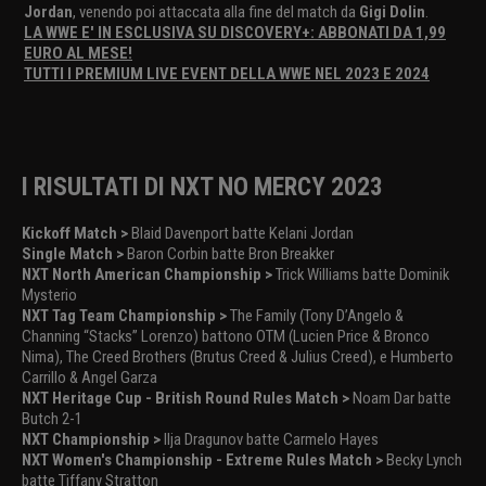
Jordan
, venendo poi attaccata alla fine del match da
Gigi Dolin
.
LA WWE E' IN ESCLUSIVA SU DISCOVERY+: ABBONATI DA 1,99
EURO AL MESE!
TUTTI I PREMIUM LIVE EVENT DELLA WWE NEL 2023 E 2024
I RISULTATI DI NXT NO MERCY 2023
Kickoff Match >
Blaid Davenport batte Kelani Jordan
Single Match >
Baron Corbin batte Bron Breakker
NXT North American Championship >
Trick Williams batte Dominik
Mysterio
NXT Tag Team Championship >
The Family (Tony D’Angelo &
Channing “Stacks” Lorenzo) battono OTM (Lucien Price & Bronco
Nima), The Creed Brothers (Brutus Creed & Julius Creed), e Humberto
Carrillo & Angel Garza
NXT Heritage Cup - British Round Rules Match >
Noam Dar batte
Butch 2-1
NXT Championship >
Ilja Dragunov batte Carmelo Hayes
NXT Women's Championship - Extreme Rules Match >
Becky Lynch
batte Tiffany Stratton