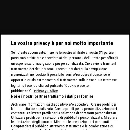
per stabilire il prossimo
assoluto. Tatum Paxley e
Speed Championship
avversario di Myles Borne
Izzi Dame si affrontano in
maschile e femminile.
per il North American
uno Steel Cage Match per
Title.
il North American Title.
La vostra privacy è per noi molto importante
Se l'utente acconsente, insieme le nostre
affiliate
ai nostri
31
partner
possiamo archiviare e accedere ai dati personali dell'utente per offrirgli
un'esperienza di navigazione più personalizzata. Ciò avviene tramite il
trattamento dei dati personali raccolti dai dati sulla navigazione
memorizzati nei cookie. È possibile fornire/revocare il consenso e
opporsi in qualsiasi momento al trattamento sulla base di un interesse
legittimo facendo clic sul pulsante “Cookie e scelte
pubblicitarie”.
Privacy Policy
Noi e i nostri partner trattiamo i dati per fornire:
Archiviare informazioni su dispositivo e/o accedervi. Creare profili per
la pubblicità personalizzata. Creare profili per la personalizzazione dei
contenuti. Utilizzare profili per la selezione di contenuti personalizzati.
Utilizzare profili per la selezione di pubblicità personalizzata. Misurare
le prestazioni degli annunci. Misurare le prestazioni dei contenuti.
Comprendere il pubblico attraverso statistiche o la combinazione di