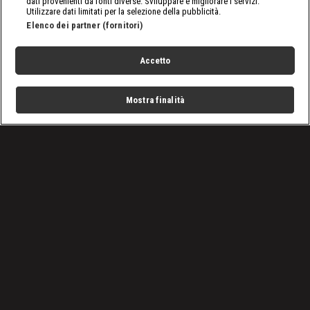
dati provenienti da fonti diverse. Sviluppare e migliorare i servizi.
Utilizzare dati limitati per la selezione della pubblicità.
Elenco dei partner (fornitori)
Accetto
Mostra finalità
Home
Programmi
Live
Cerca
Menu
/
nxt, le ultime notizie
/
WWE NXT No Mercy 2023: Becky regina, ribaltoni Ilja e
Trick
Condizioni d'uso
Privacy Policy
Lavora con noi
Cookies