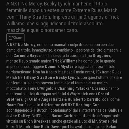
A NXT No Mercy, Becky Lynch mantiene il titolo
femminile dopo un estenuante Extreme Rules Match
con Tiffany Stratton. Imprese di Ilja Dragunov e Trick
Williams, che si aggiudicano il titolo assoluto
maschile e quello nordamericano.
Share
A
NXT No Mercy
, non sono mancati i colpi di scena con ben due
cambi di titolo. Innanzitutto, è cambiato il padrone del titolo maschile,
con
Carmelo Hayes
che ha ceduto la corona a
Iljia Dragunov
,
mentre il suo grande amico
Trick Williams
ha compiuto la grande
impresa di sconfiggere
Dominik Mysterio
aggiudicandosi il titolo
nordamericano. Non ha tradito le attese il main event, l'Extreme Rules
Match fra
Tiffany Stratton
e
Becky Lynch
, con quest'ultima che si è
confermata la campionessa femminile al termine di un match
mozzafiato.
Tony D'Angelo
e
Channing "Stacks" Lorenzo
hanno
mantenuto i titoli di coppia nel Fatal 4 Way Match con i
Creed
Brothers
, gli
OTM
e
Angel Garza & Humberto Carrillo
, così come
Noam Dar
è rimasto il detentore dell'
NXT Heritage Cup
sconfiggendo 2-1
Butch
, "condannato" dalle interferenze dei
Gallus
e
di
Joe Coffey
. Nell'Opener
Baron Corbin
ha ottenuto un'importante
vittoria su
Bron Breakker
, anche grazie all'aiuto di
Mr. Stone
. Nel
Kickoff Match infine
Blair Davenport
ha avuto la meglio su
Kelani