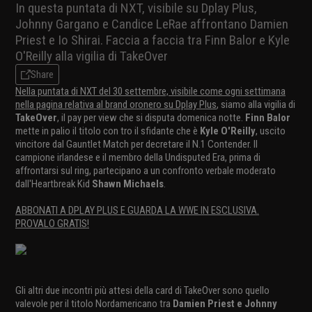
In questa puntata di NXT, visibile su Dplay Plus,
Johnny Gargano e Candice LeRae affrontano Damien
Priest e Io Shirai. Faccia a faccia tra Finn Balor e Kyle
O'Reilly alla vigilia di TakeOver
Share
Nella puntata di NXT del 30 settembre, visibile come ogni settimana
nella pagina relativa al brand oronero su Dplay Plus
, siamo alla vigilia di
TakeOver
, il pay per view che si disputa domenica notte.
Finn Balor
mette in palio il titolo con tro il sfidante che è
Kyle O'Reilly
, uscito
vincitore dal Gauntlet Match per decretare il N.1 Contender. Il
campione irlandese e il membro della Undisputed Era, prima di
affrontarsi sul ring, partecipano a un confronto verbale moderato
dall'Heartbreak Kid
Shawn Michaels
.
ABBONATI A DPLAY PLUS E GUARDA LA WWE IN ESCLUSIVA.
PROVALO GRATIS!
Gli altri due incontri più attesi della card di TakeOver sono quello
valevole per il titolo Nordamericano tra
Damien Priest e Johnny