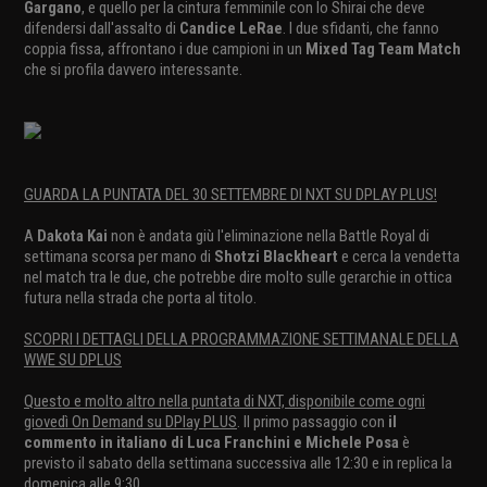
Gargano
, e quello per la cintura femminile con Io Shirai che deve
difendersi dall'assalto di
Candice LeRae
. I due sfidanti, che fanno
coppia fissa, affrontano i due campioni in un
Mixed Tag Team Match
che si profila davvero interessante.
GUARDA LA PUNTATA DEL 30 SETTEMBRE DI NXT SU DPLAY PLUS!
A
Dakota Kai
non è andata giù l'eliminazione nella Battle Royal di
settimana scorsa per mano di
Shotzi Blackheart
e cerca la vendetta
nel match tra le due, che potrebbe dire molto sulle gerarchie in ottica
futura nella strada che porta al titolo.
SCOPRI I DETTAGLI DELLA PROGRAMMAZIONE SETTIMANALE DELLA
WWE SU DPLUS
Questo e molto altro nella puntata di NXT, disponibile come ogni
giovedì On Demand su DPlay PLUS
. Il primo passaggio con
il
commento in italiano di Luca Franchini e Michele Posa
è
previsto il sabato della settimana successiva alle 12:30 e in replica la
domenica alle 9:30.