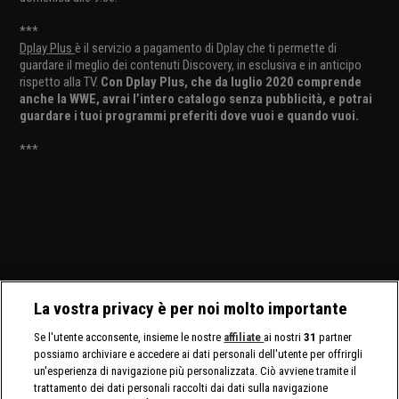
***
Dplay Plus
è il servizio a pagamento di Dplay che ti permette di
guardare il meglio dei contenuti Discovery, in esclusiva e in anticipo
rispetto alla TV.
Con Dplay Plus, che da luglio 2020 comprende
anche la WWE, avrai l’intero catalogo senza pubblicità, e potrai
guardare i tuoi programmi preferiti dove vuoi e quando vuoi.
***
La vostra privacy è per noi molto importante
Se l'utente acconsente, insieme le nostre
affiliate
ai nostri
31
partner
possiamo archiviare e accedere ai dati personali dell'utente per offrirgli
un'esperienza di navigazione più personalizzata. Ciò avviene tramite il
trattamento dei dati personali raccolti dai dati sulla navigazione