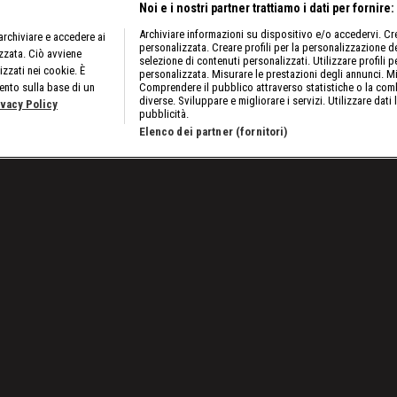
Noi e i nostri partner trattiamo i dati per fornire:
Archiviare informazioni su dispositivo e/o accedervi. Crea
rchiviare e accedere ai
personalizzata. Creare profili per la personalizzazione dei
izzata. Ciò avviene
selezione di contenuti personalizzati. Utilizzare profili p
izzati nei cookie. È
personalizzata. Misurare le prestazioni degli annunci. Mi
ento sulla base di un
Comprendere il pubblico attraverso statistiche o la comb
diverse. Sviluppare e migliorare i servizi. Utilizzare dati 
ivacy Policy
pubblicità.
Elenco dei partner (fornitori)
Rhea Ripley per il titolo, torna Balor
Lavora con noi
Cookies