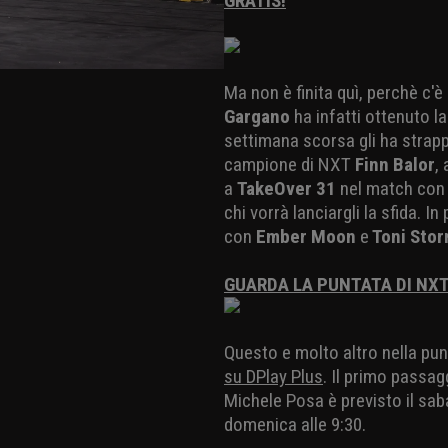
GRATIS!
Ma non è finita quì, perchè c'
Gargano
ha infatti ottenuto 
settimana scorsa gli ha strapp
campione di NXT
Finn Balor
,
a
TakeOver 31
nel match co
chi vorrà lanciargli la sfida. 
con
Ember Moon
e
Toni Sto
GUARDA LA PUNTATA DI NXT
Questo e molto altro nella pun
su DPlay Plus
. Il primo passag
Michele Posa è previsto il saba
domenica alle 9:30.