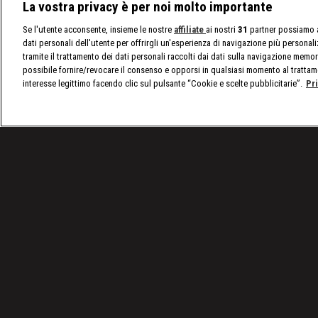
La vostra privacy è per noi molto importante
Se l'utente acconsente, insieme le nostre
affiliate
ai nostri
31
partner possiamo a
dati personali dell'utente per offrirgli un'esperienza di navigazione più personal
tramite il trattamento dei dati personali raccolti dai dati sulla navigazione memor
possibile fornire/revocare il consenso e opporsi in qualsiasi momento al trattam
interesse legittimo facendo clic sul pulsante “Cookie e scelte pubblicitarie”.
Pr
/
nxt, le ultime notizie
/
WWE NXT 18/11: Io Shirai e 
Condizioni d'uso
Privacy Policy