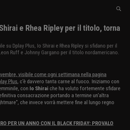
irai e Rhea Ripley per il titolo, torna
le su Dplay Plus, Io Shirai e Rhea Ripley si sfidano per il
Leon Ruff e Johnny Gargano per il titolo nordamericano.
ovembre, visibile come ogni settimana nella pagina
play Plus
, c'è davvero tanta carne al fuoco. Iniziamo con
 femminile, con
Io Shirai
che ha voluto fortemente sfidare
efinitiva consacrazione portando a termine un'altra
ghtmare", che invece vorrà mettere fine al lungo regno
URO PER UN ANNO CON IL BLACK FRIDAY: PROVALO