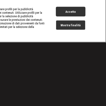
re profili per la pubblicità
Accetto
 contenuti. Utilizzare profili per la
er la selezione di pubblicità
surare le prestazioni dei contenuti.
inazione di dati provenienti da fonti
Mostra finalità
limitati per la selezione della
Live Now
Cookie e scelte pubblicitarie
Problemi di ricezione?