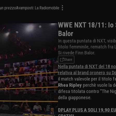
a un prezzo
Avamposti: La Radiomobile
WWE NXT 18/11: Io Sh
Balor
In questa puntata di NXT, visibi
titolo femminile, rematch fra 
Si rivede Finn Balor.
Share
Nella puntata di NXT del 18 n
relativa al brand oronero su D
il match valevole per il titolo
Rhea Ripley
perchè vuole la d
difesa titolata contro "The Ni
della giapponese.
DPLAY PLUS A SOLI 19,90 E