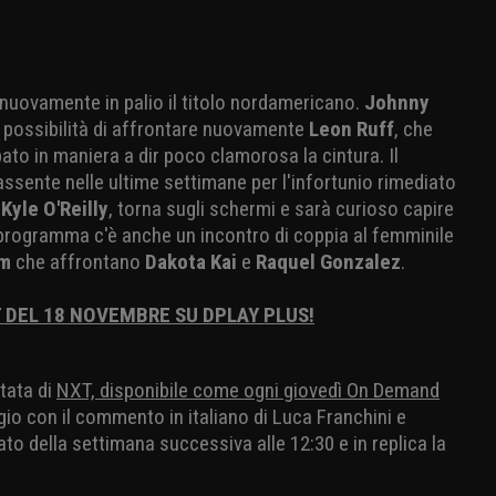
è nuovamente in palio il titolo nordamericano.
Johnny
la possibilità di affrontare nuovamente
Leon Ruff
, che
ato in maniera a dir poco clamorosa la cintura. Il
 assente nelle ultime settimane per l'infortunio rimediato
n
Kyle O'Reilly
, torna sugli schermi e sarà curioso capire
In programma c'è anche un incontro di coppia al femminile
rm
che affrontano
Dakota Kai
e
Raquel Gonzalez
.
 DEL 18 NOVEMBRE SU DPLAY PLUS!
tata di
NXT, disponibile come ogni giovedì On Demand
gio con il commento in italiano di Luca Franchini e
to della settimana successiva alle 12:30 e in replica la