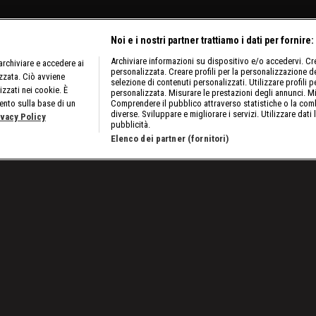
Noi e i nostri partner trattiamo i dati per fornire:
Archiviare informazioni su dispositivo e/o accedervi. Crea
rchiviare e accedere ai
personalizzata. Creare profili per la personalizzazione dei
izzata. Ciò avviene
selezione di contenuti personalizzati. Utilizzare profili p
izzati nei cookie. È
personalizzata. Misurare le prestazioni degli annunci. Mi
ento sulla base di un
Comprendere il pubblico attraverso statistiche o la comb
diverse. Sviluppare e migliorare i servizi. Utilizzare dati 
ivacy Policy
pubblicità.
Elenco dei partner (fornitori)
iampa e Bron Breakker uniscono le forze