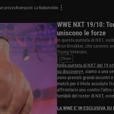
a un prezzo
Avamposti: La Radiomobile
WWE NXT 19/10: To
uniscono le forze
In questa puntata di NXT, vi
Bron Breakker, che saranno avv
Young Veterans.
Share
Nella puntata di NXT del 19 ot
su discovery+
, siamo a una s
sono previsti grandi incontri e
match per il titolo assoluto fr
affrontarsi uno contro l'altro
temibili del roster di NXT, ovv
LA WWE E' IN ESCLUSIVA SU