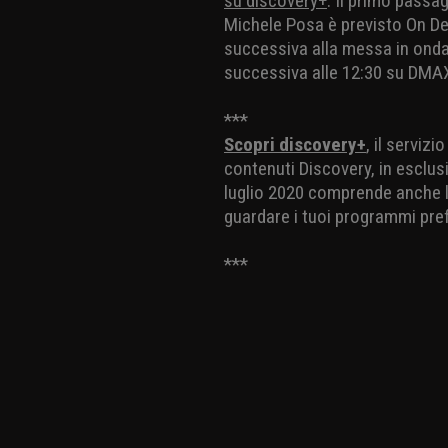
su discovery+
. Il primo passa
Michele Posa è previsto On De
successiva alla messa in onda
successiva alle 12:30 su DMAX 
***
Scopri discovery+
, il serviz
contenuti Discovery, in esclusi
luglio 2020 comprende anche la
guardare i tuoi programmi pref
***