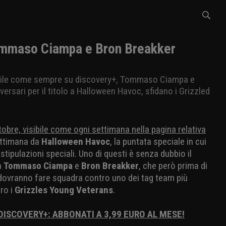
mmaso Ciampa e Bron Breakker
sibile come sempre su discovery+, Tommaso Ciampa e
ersari per il titolo a Halloween Havoc, sfidano i Grizzled
tobre, visibile come ogni settimana nella pagina relativa
ettimana da
Halloween Havoc
, la puntata speciale in cui
 stipulazioni speciali. Uno di questi è senza dubbio il
a
Tommaso Ciampa
e
Bron Breakker
, che però prima di
 dovranno fare squadra contro uno dei tag team più
ero i
Grizzles Young Veterans
.
 DISCOVERY+: ABBONATI A 3,99 EURO AL MESE!