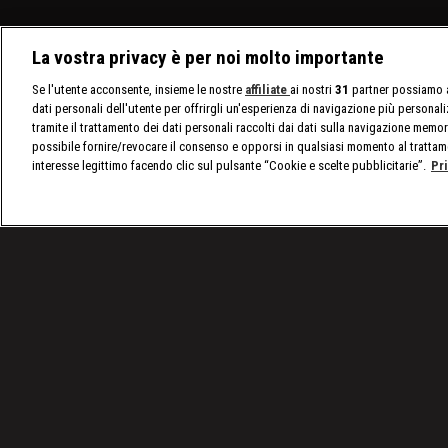
La vostra privacy è per noi molto importante
Se l'utente acconsente, insieme le nostre
affiliate
ai nostri
31
partner possiamo a
dati personali dell'utente per offrirgli un'esperienza di navigazione più personal
tramite il trattamento dei dati personali raccolti dai dati sulla navigazione memor
possibile fornire/revocare il consenso e opporsi in qualsiasi momento al trattam
interesse legittimo facendo clic sul pulsante “Cookie e scelte pubblicitarie”.
Pr
/
nxt, le ultime notizie
/
WWE NXT 19/10: Tommaso C