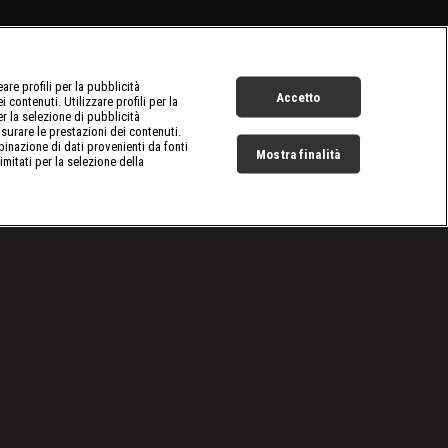
re profili per la pubblicità
Accetto
 contenuti. Utilizzare profili per la
er la selezione di pubblicità
surare le prestazioni dei contenuti.
inazione di dati provenienti da fonti
Mostra finalità
limitati per la selezione della
Live Now