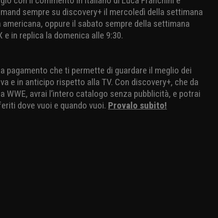
ggio con il commento in italiano di Luca Franchini e
mand sempre su discovery+ il mercoledì della settimana
 americana, oppure il sabato sempre della settimana
e in replica la domenica alle 9:30.
io a pagamento che ti permette di guardare il meglio dei
va e in anticipo rispetto alla TV. Con discovery+, che da
 WWE, avrai l’intero catalogo senza pubblicità, e potrai
eriti dove vuoi e quando vuoi.
Provalo subito!