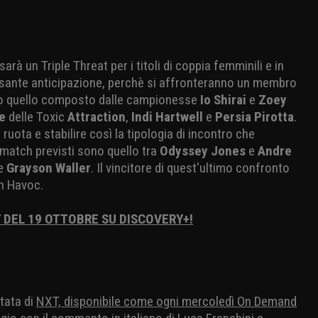
à un Triple Threat per i titoli di coppia femminili e in
ssante anticipazione, perchè si affronteranno un membro
no quello composto dalle campionesse
Io Shirai
e
Zoey
e
delle Toxic
Attraction
,
Indi Hartwell
e
Persia Pirotta
.
a ruota e stabilire così la tipologia di incontro che
 match previsti sono quello tra
Odyssey Jones
e
Andre
e
Grayson Waller
. Il vincitore di quest'ultimo confronto
en Havoc.
 DEL 19 OTTOBRE SU DISCOVERY+!
tata di
NXT, disponibile come ogni mercoledì On Demand