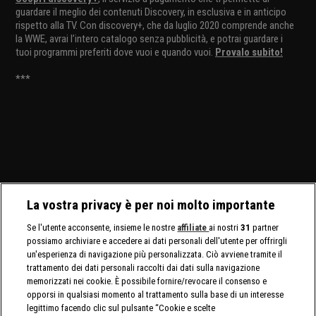
guardare il meglio dei contenuti Discovery, in esclusiva e in anticipo
rispetto alla TV. Con discovery+, che da luglio 2020 comprende anche
la WWE, avrai l’intero catalogo senza pubblicità, e potrai guardare i
tuoi programmi preferiti dove vuoi e quando vuoi.
Provalo subito!
***
La vostra privacy è per noi molto importante
Se l'utente acconsente, insieme le nostre
affiliate
ai nostri
31
partner
possiamo archiviare e accedere ai dati personali dell'utente per offrirgli
un'esperienza di navigazione più personalizzata. Ciò avviene tramite il
trattamento dei dati personali raccolti dai dati sulla navigazione
memorizzati nei cookie. È possibile fornire/revocare il consenso e
opporsi in qualsiasi momento al trattamento sulla base di un interesse
legittimo facendo clic sul pulsante “Cookie e scelte