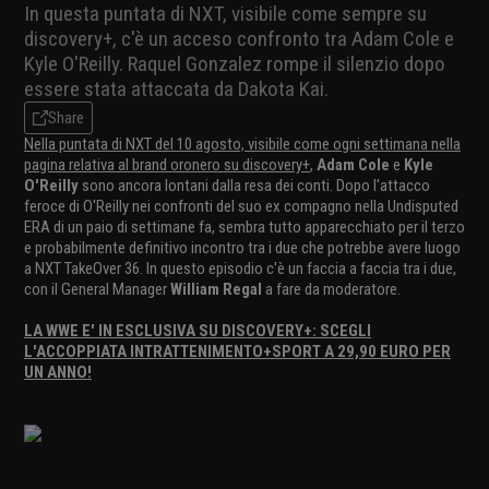
In questa puntata di NXT, visibile come sempre su
discovery+, c'è un acceso confronto tra Adam Cole e
Kyle O'Reilly. Raquel Gonzalez rompe il silenzio dopo
essere stata attaccata da Dakota Kai.
Share
Nella puntata di NXT del 10 agosto, visibile come ogni settimana nella
pagina relativa al brand oronero su discovery+
,
Adam Cole
e
Kyle
O'Reilly
sono ancora lontani dalla resa dei conti. Dopo l'attacco
feroce di O'Reilly nei confronti del suo ex compagno nella Undisputed
ERA di un paio di settimane fa, sembra tutto apparecchiato per il terzo
e probabilmente definitivo incontro tra i due che potrebbe avere luogo
a NXT TakeOver 36. In questo episodio c'è un faccia a faccia tra i due,
con il General Manager
William Regal
a fare da moderatore.
LA WWE E' IN ESCLUSIVA SU DISCOVERY+: SCEGLI
L'ACCOPPIATA INTRATTENIMENTO+SPORT A 29,90 EURO PER
UN ANNO!