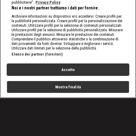
pubblicitarie”.
Privacy Policy
Noi e i nostri partner trattiamo i dati per fornire:
Archiviare informazioni su dispositivo e/o accedervi. Creare profili per
la pubblicità personalizzata. Creare profili per la personalizzazione dei
contenuti. Utilizzare profili per la selezione di contenuti personalizzati.
Utilizzare profili per la selezione di pubblicità personalizzata. Misurare
le prestazioni degli annunci. Misurare le prestazioni dei contenuti.
Comprendere il pubblico attraverso statistiche o la combinazione di
dati provenienti da fonti diverse. Sviluppare e migliorare i servizi.
Utilizzare dati limitati per la selezione della pubblicità.
Elenco dei partner (fornitori)
Accetto
Mostra finalità
Home
Programmi
Live
Cerca
Menu
/
nxt, le ultime notizie
/
WWE NXT 10/08: Faccia a faccia tra Cole e O'Reilly
Condizioni d'uso
Privacy Policy