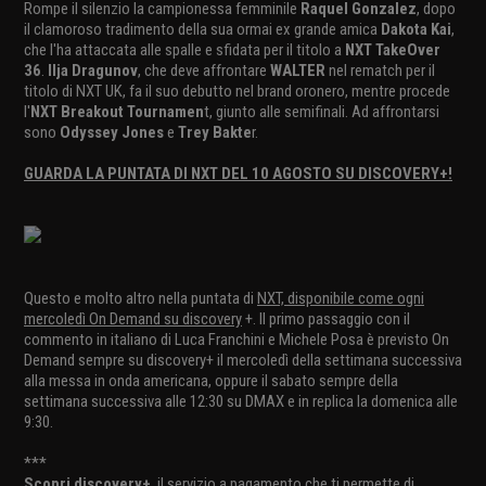
Rompe il silenzio la campionessa femminile
Raquel Gonzalez
, dopo
il clamoroso tradimento della sua ormai ex grande amica
Dakota Kai
,
che l'ha attaccata alle spalle e sfidata per il titolo a
NXT TakeOver
36
.
Ilja Dragunov
, che deve affrontare
WALTER
nel rematch per il
titolo di NXT UK, fa il suo debutto nel brand oronero, mentre procede
l'
NXT Breakout Tournamen
t, giunto alle semifinali. Ad affrontarsi
sono
Odyssey Jones
e
Trey Bakte
r.
GUARDA LA PUNTATA DI NXT DEL 10 AGOSTO SU DISCOVERY+!
Questo e molto altro nella puntata di
NXT, disponibile come ogni
mercoledì On Demand su discovery
+. Il primo passaggio con il
commento in italiano di Luca Franchini e Michele Posa è previsto On
Demand sempre su discovery+ il mercoledì della settimana successiva
alla messa in onda americana, oppure il sabato sempre della
settimana successiva alle 12:30 su DMAX e in replica la domenica alle
9:30.
***
Scopri discovery+
, il servizio a pagamento che ti permette di