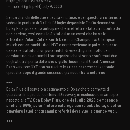
https://t.co/zBSLV8Wm6X
"
— Triple H (@TripleH)
July 9, 2020
Senza dirvi chi delle due è uscita vincitrice, e per questo
vi invitiamo a
vedere la puntata di NXT dell'8 luglio disponibile On On demand su
Dplay Plus
, possiamo anticipare che in effetti è stato un incontro da
non perdere, così come lo è stat o il main event che ha visto
affrontarsi
Adam Cole
e
Keith Lee
in un Champion vs Champion
Match con entrambi i titoli NXT e nordemericano in palio. In questo
caso si è trattato di un puro match di wrestling, ma molto ben
combattuto da entrambi i protagonisti che si sono confermati due
degli atleti di punta dello show giallo. Insomma, il Great American
Bash versione NXT non ha tradito le attese neanche nel secondo
episodio, dopo il grande successo già riscontrato nel primo.
***
Dplay Plus
è il servizio a pagamento di Dplay che ti permette di
guardare il meglio dei contenuti Discovery, in esclusiva e in anticipo
rispetto alla TV.
Con Dplay Plus, che da luglio 2020 comprende
anche la WWE, avrai l’intero catalogo senza pubblicità, e potrai
guardare i tuoi programmi preferiti dove vuoi e quando vuoi.
***