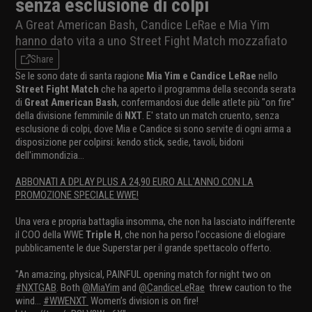
senza esclusione di colpi
A Great American Bash, Candice LeRae e Mia Yim
hanno dato vita a uno Street Fight Match mozzafiato
Share
Se le sono date di santa ragione
Mia Yim e Candice LeRae
nello
Street Fight Match
che ha aperto il programma della seconda serata
di
Great American Bash
, confermandosi due delle atlete più "on fire"
della divisione femminile di
NXT
. E' stato un match cruento, senza
esclusione di colpi, dove Mia e Candice si sono servite di ogni arma a
disposizione per colpirsi: kendo stick, sedie, tavoli, bidoni
dell'immondizia...
ABBONATI A DPLAY PLUS A 24,90 EURO ALL'ANNO CON LA
PROMOZIONE SPECIALE WWE!
Una vera e propria battaglia insomma, che non ha lasciato indifferente
il COO della WWE
Triple H
, che non ha perso l'occasione di elogiare
pubblicamente le due Superstar per il grande spettacolo offerto.
"An amazing, physical, PAINFUL opening match for night two on
#NXTGAB
. Both
@MiaYim
and
@CandiceLeRae
threw caution to the
wind...
#WWENXT
Women’s division is on fire!