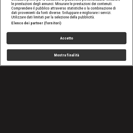
le prestazioni degli annunci. Misurare le prestazioni dei contenuti.
Comprendere il pubblico attraverso statistiche o la combinazione di
dati provenienti da fonti diverse. Sviluppare e migliorare i servizi.
Utilizzare dati limitati per la selezione della pubblicità.
Elenco dei partner (fornitori)
Accetto
Mostra finalità
Home
Programmi
Live
Cerca
Menu
/
nxt, le ultime notizie
/
WWE: Mia vs Candice, Street Fight senza esclusione di
colpi
Condizioni d'uso
Privacy Policy
Lavora con noi
Cookies