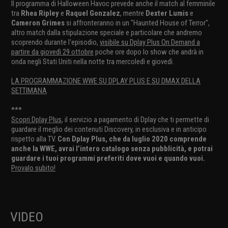
Il programma di Halloween Havoc prevede anche il match al femminile
tra
Rhea Ripley
e
Raquel Gonzalez
, mentre
Dexter Lumis
e
Cameron Grimes
si affronteranno in un "Haunted House of Terror",
altro match dalla stipulazione speciale e particolare che andremo
scoprendo durante l'episodio,
visibile su Dplay Plus On Demand a
partire da giovedì 29 ottobre
poche ore dopo lo show che andrà in
onda negli Stati Uniti nella notte tra mercoledì e giovedì.
LA PROGRAMMAZIONE WWE SU DPLAY PLUS E SU DMAX DELLA
SETTIMANA
***
Scopri Dplay Plus
, il servizio a pagamento di Dplay che ti permette di
guardare il meglio dei contenuti Discovery, in esclusiva e in anticipo
rispetto alla TV.
Con Dplay Plus, che da luglio 2020 comprende
anche la WWE, avrai l’intero catalogo senza pubblicità, e potrai
guardare i tuoi programmi preferiti dove vuoi e quando vuoi.
Provalo subito!
VIDEO