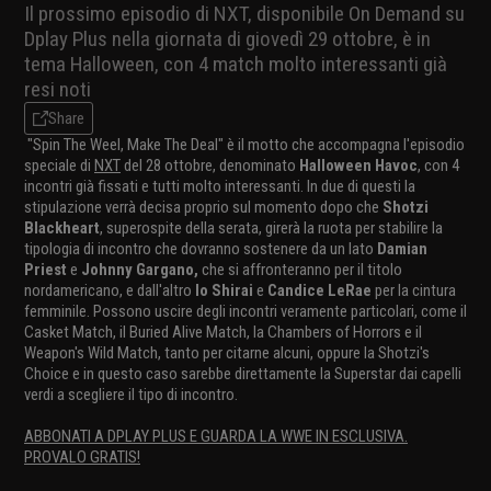
Il prossimo episodio di NXT, disponibile On Demand su
Dplay Plus nella giornata di giovedì 29 ottobre, è in
tema Halloween, con 4 match molto interessanti già
resi noti
Share
"Spin The Weel, Make The Deal" è il motto che accompagna l'episodio
speciale di
NXT
del 28 ottobre, denominato
Halloween Havoc
, con 4
incontri già fissati e tutti molto interessanti. In due di questi la
stipulazione verrà decisa proprio sul momento dopo che
Shotzi
Blackheart
, superospite della serata, girerà la ruota per stabilire la
tipologia di incontro che dovranno sostenere da un lato
Damian
Priest
e
Johnny Gargano,
che si affronteranno per il titolo
nordamericano, e dall'altro
Io Shirai
e
Candice LeRae
per la cintura
femminile. Possono uscire degli incontri veramente particolari, come il
Casket Match, il Buried Alive Match, la Chambers of Horrors e il
Weapon's Wild Match, tanto per citarne alcuni, oppure la Shotzi's
Choice e in questo caso sarebbe direttamente la Superstar dai capelli
verdi a scegliere il tipo di incontro.
ABBONATI A DPLAY PLUS E GUARDA LA WWE IN ESCLUSIVA.
PROVALO GRATIS!