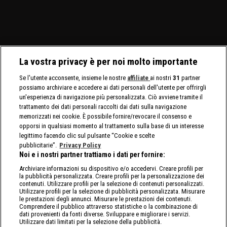
Bliss affrontano le Bella
maschili che quelli
Cargill affronta Michin in
Twins.
femminili.
un Non-Title Match.
La vostra privacy è per noi molto importante
Se l'utente acconsente, insieme le nostre
affiliate
ai nostri
31
partner
possiamo archiviare e accedere ai dati personali dell'utente per offrirgli
un'esperienza di navigazione più personalizzata. Ciò avviene tramite il
trattamento dei dati personali raccolti dai dati sulla navigazione
memorizzati nei cookie. È possibile fornire/revocare il consenso e
opporsi in qualsiasi momento al trattamento sulla base di un interesse
legittimo facendo clic sul pulsante “Cookie e scelte
pubblicitarie”.
Privacy Policy
Noi e i nostri partner trattiamo i dati per fornire:
Archiviare informazioni su dispositivo e/o accedervi. Creare profili per
la pubblicità personalizzata. Creare profili per la personalizzazione dei
contenuti. Utilizzare profili per la selezione di contenuti personalizzati.
Utilizzare profili per la selezione di pubblicità personalizzata. Misurare
le prestazioni degli annunci. Misurare le prestazioni dei contenuti.
Comprendere il pubblico attraverso statistiche o la combinazione di
dati provenienti da fonti diverse. Sviluppare e migliorare i servizi.
Utilizzare dati limitati per la selezione della pubblicità.