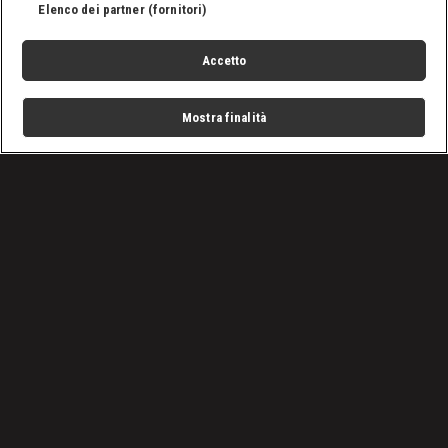
Elenco dei partner (fornitori)
Accetto
Mostra finalità
Home
Programmi
Live
Cerca
Menu
/
nxt, le ultime notizie
/
WWE NXT 9 luglio 2024: quale futuro per Wes Lee?
Condizioni d'uso
Privacy Policy
Lavora con noi
Cookies
Cookie e scelte pubblicitarie