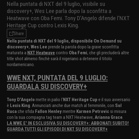
Nella puntata di NXT del 9 luglio, visibile su
discovery+, Wes Lee parla dopo la sconfitta a
Heatwave con Oba Femi. Tony D'Angelo difende l'NXT
Heritage Cup contro Lexis King.
Share
Nella puntata di NXT del 9 luglio, disponibile On Demand su
discovery+
,
Wes Lee
prende la parola dopo la grave sconfitta
maturata a
NXT Heatwave
contro
Oba Femi
, che gli precluderà altre
title shot almeno finchè sarà il nigeriano a detenere il titolo
nordamericano.
WWE NXT, PUNTATA DEL 9 LUGLIO:
GUARDALA SU DISCOVERY+
Tony D'Angelo
mette in palio l'
NXT Heritage Cup
e il suo avversario
è
Lexis King
. Annunciati anche due match al femminile, con
Sol
Ruca
che sfida
Fallon Henley
mentre
Karmen Petrovic
si misura
con la sua compagna tag team a NXT Heatwave,
Arianna Grace
.
LA WWE E' IN ESCLUSIVA SU DISCOVERY+: ABBONATI SUBITO!
GUARDA TUTTI GLI EPISODI DI NXT SU DISCOVERY+