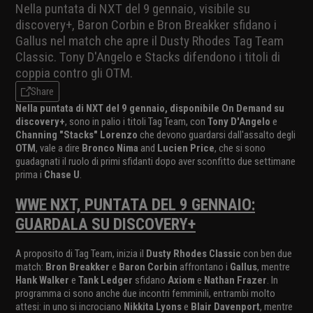
Nella puntata di NXT del 9 gennaio, visibile su
discovery+, Baron Corbin e Bron Breakker sfidano i
Gallus nel match che apre il Dusty Rhodes Tag Team
Classic. Tony D'Angelo e Stacks difendono i titoli di
coppia contro gli OTM.
Share
Nella puntata di NXT del 9 gennaio, disponibile On Demand su
discovery+
, sono in palio i titoli Tag Team, con
Tony D'Angelo
e
Channing "Stacks" Lorenzo
che devono guardarsi dall'assalto degli
OTM
, vale a dire
Bronco Nima
and
Lucien Price
, che si sono
guadagnati il ruolo di primi sfidanti dopo aver sconfitto due settimane
prima i
Chase U
.
WWE NXT, PUNTATA DEL 9 GENNAIO:
GUARDALA SU DISCOVERY+
A proposito di Tag Team, inizia il
Dusty Rhodes Classic
con ben due
match:
Bron Breakker
e
Baron Corbin
affrontano i
Gallus
, mentre
Hank Walker
e
Tank Ledger
sfidano
Axiom
e
Nathan Frazer
. In
programma ci sono anche due incontri femminili, entrambi molto
attesi: in uno si incrociano
Nikkita Lyons
e
Blair Davenport
, mentre