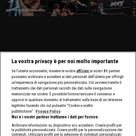
24 marzo,visibile su
17 marzo, visibile su
10 marzo, visibile su
ma
discovery+, si affrontano
discovery+, Triple Threat
discovery+, sono in
di
Ricky Saints e Tony
fra Jacy Jayne, Sol Ruca
programma due N.1
Ja
D'Angelo. Gauntlet Match
e Zaria per il titolo
Contender's Match, per lo
f
per stabilire il prossimo
assoluto. Tatum Paxley e
Speed Championship
avversario di Myles Borne
Izzi Dame si affrontano in
maschile e femminile.
per il North American
uno Steel Cage Match per
Title.
il North American Title.
La vostra privacy è per noi molto importante
Se l'utente acconsente, insieme le nostre
affiliate
ai nostri
31
partner
possiamo archiviare e accedere ai dati personali dell'utente per offrirgli
un'esperienza di navigazione più personalizzata. Ciò avviene tramite il
trattamento dei dati personali raccolti dai dati sulla navigazione
memorizzati nei cookie. È possibile fornire/revocare il consenso e
opporsi in qualsiasi momento al trattamento sulla base di un interesse
legittimo facendo clic sul pulsante “Cookie e scelte
pubblicitarie”.
Privacy Policy
Noi e i nostri partner trattiamo i dati per fornire:
Archiviare informazioni su dispositivo e/o accedervi. Creare profili per
la pubblicità personalizzata. Creare profili per la personalizzazione dei
contenuti. Utilizzare profili per la selezione di contenuti personalizzati.