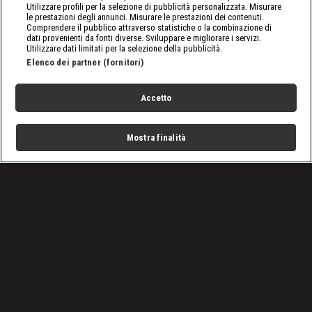
Utilizzare profili per la selezione di pubblicità personalizzata. Misurare
le prestazioni degli annunci. Misurare le prestazioni dei contenuti.
Comprendere il pubblico attraverso statistiche o la combinazione di
dati provenienti da fonti diverse. Sviluppare e migliorare i servizi.
Utilizzare dati limitati per la selezione della pubblicità.
Elenco dei partner (fornitori)
Accetto
Mostra finalità
Home
Programmi
Live
Cerca
Menu
/
nxt, le ultime notizie
/
WWE NXT, puntata del 9 gennaio 2024: inizia il Dusty
Classic
Condizioni d'uso
Privacy Policy
Lavora con noi
Cookies