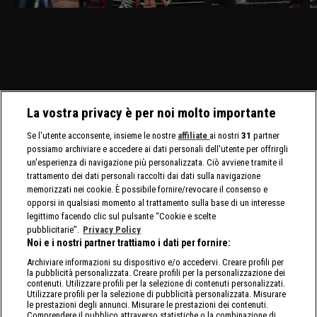
D'Angelo. Gauntlet Match
e Zaria per il titolo
Contender's Match, per lo
f
per stabilire il prossimo
assoluto. Tatum Paxley e
Speed Championship
avversario di Myles Borne
Izzi Dame si affrontano in
maschile e femminile.
per il North American
uno Steel Cage Match per
Title.
il North American Title.
La vostra privacy è per noi molto importante
Se l'utente acconsente, insieme le nostre
affiliate
ai nostri
31
partner
possiamo archiviare e accedere ai dati personali dell'utente per offrirgli
un'esperienza di navigazione più personalizzata. Ciò avviene tramite il
trattamento dei dati personali raccolti dai dati sulla navigazione
memorizzati nei cookie. È possibile fornire/revocare il consenso e
opporsi in qualsiasi momento al trattamento sulla base di un interesse
legittimo facendo clic sul pulsante “Cookie e scelte
pubblicitarie”.
Privacy Policy
Noi e i nostri partner trattiamo i dati per fornire:
Archiviare informazioni su dispositivo e/o accedervi. Creare profili per
la pubblicità personalizzata. Creare profili per la personalizzazione dei
contenuti. Utilizzare profili per la selezione di contenuti personalizzati.
Utilizzare profili per la selezione di pubblicità personalizzata. Misurare
le prestazioni degli annunci. Misurare le prestazioni dei contenuti.
Comprendere il pubblico attraverso statistiche o la combinazione di