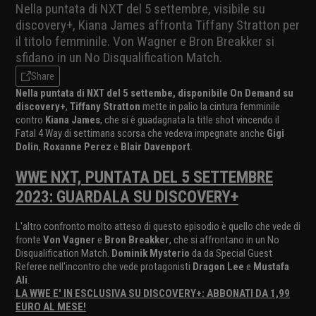
Nella puntata di NXT del 5 settembre, visibile su
discovery+, Kiana James affronta Tiffany Stratton per
il titolo femminile. Von Wagner e Bron Breakker si
sfidano in un No Disqualification Match.
Share
Nella puntata di NXT del 5 settembe, disponibile On Demand su
discovery+
,
Tiffany Stratton
mette in palio la cintura femminile
contro
Kiana James
, che si è guadagnata la title shot vincendo il
Fatal 4 Way di settimana scorsa che vedeva impegnate anche
Gigi
Dolin
,
Roxanne Perez
e
Blair Davenport
.
WWE NXT, PUNTATA DEL 5 SETTEMBRE
2023: GUARDALA SU DISCOVERY+
L'altro confronto molto atteso di questo episodio è quello che vede di
fronte
Von Vagner
e
Bron Breakker
, che si affrontano in un No
Disqualification Match.
Dominik Mysterio
da da Special Guest
Referee nell'incontro che vede protagonisti
Dragon Lee
e
Mustafa
Ali
.
LA WWE E' IN ESCLUSIVA SU DISCOVERY+: ABBONATI DA 1,99
EURO AL MESE!