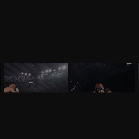
WWE NXT 10 marzo 2026: i primi
WWE NXT 3 marzo 2026:
sfidanti per lo Speed
l'occasione di Zaria
Nella puntata di NXT del 10 marzo,
Nella puntata di NXT del 3 marzo, visibile
visibile su discovery+, sono in
su discovery+, Zaria sfida Jacy Jayne per
programma due N.1 Contender's Match,
il titolo femminile.
per lo Speed Championship maschile e
femminile.