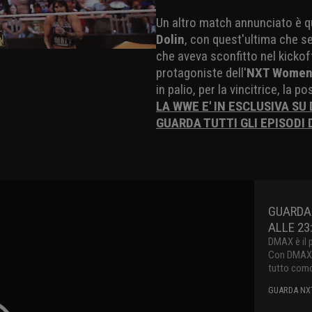
Un altro match annunciato è q
Dolin
, con quest'ultima che 
che aveva sconfitto nel kicko
protagoniste dell'
NXT Women'
in palio, per la vincitrice, la p
LA WWE E' IN ESCLUSIVA SU
GUARDA TUTTI GLI EPISODI 
GUARDA
ALLE 23
DMAX è il 
Con DMAX pu
tutto como
GUARDA NXT