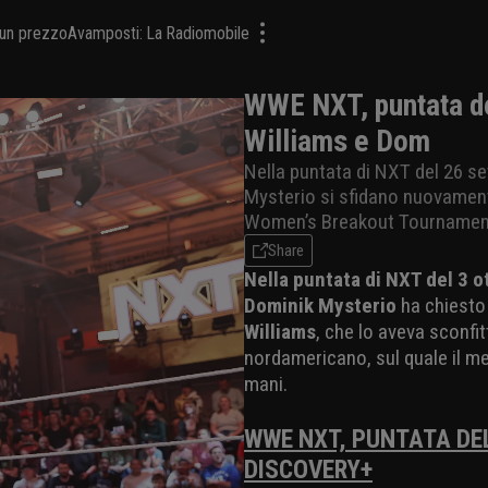
a un prezzo
Avamposti: La Radiomobile
WWE NXT, puntata de
Williams e Dom
Nella puntata di NXT del 26 se
Mysterio si sfidano nuovamente
Women’s Breakout Tournamen
Share
Nella puntata di NXT del 3 
Dominik Mysterio
ha chiesto 
Williams
, che lo aveva sconfi
nordamericano, sul quale il 
mani.
WWE NXT, PUNTATA DE
DISCOVERY+