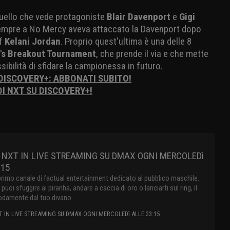
uello che vede protagoniste
Blair Davenport
e
Gigi
sempre a No Mercy aveva attaccato la Davenport dopo
ff
Kelani Jordan
. Proprio quest'ultima è una delle 8
s Breakout Tournament
, che prende il via e che mette
ossibilità di sfidare la campionessa in futuro.
 DISCOVERY+: ABBONATI SUBITO!
DI NXT SU DISCOVERY+!
 NXT IN LIVE STREAMING SU DMAX OGNI MERCOLEDì
:15
primo canale di factual entertainment dedicato al pubblico maschile.
oi sfuggire ai piranha, andare a caccia di oro o lanciarti sul ring, il
damente dal tuo divano.
 IN LIVE STREAMING SU DMAX OGNI MERCOLEDì ALLE 23:15