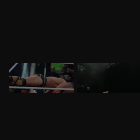
WWE NXT 24 marzo 2026: Saints e
WWE NXT 17 marzo 2026: tutti i
D'Angelo a confronto
titoli femminili in palio
Nella puntata di NXT del 24 marzo,visibile
Nella puntata di NXT del 17 marzo,
su discovery+, si affrontano Ricky Saints
visibile su discovery+, Triple Threat fra
e Tony D'Angelo. Gauntlet Match per
Jacy Jayne, Sol Ruca e Zaria per il titolo
stabilire il prossimo avversario di Myles
assoluto. Tatum Paxley e Izzi Dame si
Borne per il North American Title.
affrontano in uno Steel Cage Match per il
North American Title.