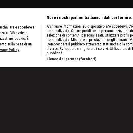
Noi e i nostri partner trattiamo i dati per fornire:
Archiviare informazioni su dispositivo e/o accedervi. Crea
rchiviare e accedere ai
personalizzata. Creare profili per la personalizzazione dei
izzata. Ciò avviene
selezione di contenuti personalizzati. Utilizzare profili p
izzati nei cookie. È
personalizzata. Misurare le prestazioni degli annunci. Mi
ento sulla base di un
Comprendere il pubblico attraverso statistiche o la comb
diverse. Sviluppare e migliorare i servizi. Utilizzare dati 
ivacy Policy
pubblicità.
Elenco dei partner (fornitori)
obre 2023: rematch fra Trick Williams e Dom