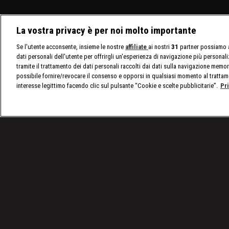
La vostra privacy è per noi molto importante
Se l'utente acconsente, insieme le nostre
affiliate
ai nostri
31
partner possiamo a
dati personali dell'utente per offrirgli un'esperienza di navigazione più personal
tramite il trattamento dei dati personali raccolti dai dati sulla navigazione memor
possibile fornire/revocare il consenso e opporsi in qualsiasi momento al trattam
interesse legittimo facendo clic sul pulsante “Cookie e scelte pubblicitarie”.
Pr
/
nxt, le ultime notizie
/
WWE NXT, puntata del 3 ott