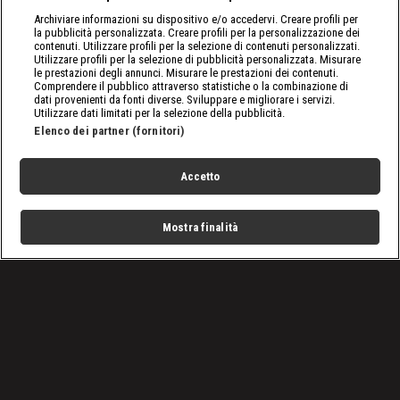
Archiviare informazioni su dispositivo e/o accedervi. Creare profili per
la pubblicità personalizzata. Creare profili per la personalizzazione dei
contenuti. Utilizzare profili per la selezione di contenuti personalizzati.
Utilizzare profili per la selezione di pubblicità personalizzata. Misurare
le prestazioni degli annunci. Misurare le prestazioni dei contenuti.
Comprendere il pubblico attraverso statistiche o la combinazione di
dati provenienti da fonti diverse. Sviluppare e migliorare i servizi.
Utilizzare dati limitati per la selezione della pubblicità.
Elenco dei partner (fornitori)
Accetto
Mostra finalità
Home
Programmi
Live
Cerca
Menu
/
nxt, le ultime notizie
/
WWE NXT, puntata del 24 ottobre 2023: inizia Halloween
Havoc
Condizioni d'uso
Privacy Policy