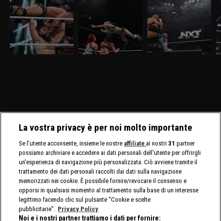
WWE NXT 24 marzo
WWE NXT 17 marzo
WWE NXT 10 marzo
W
2026: Saints e D'Angelo
2026: tutti i titoli
2026: i primi sfidanti
2
a confronto
femminili in palio
per lo Speed
Z
Nella puntata di NXT del
Nella puntata di NXT del
Nella puntata di NXT del
Ne
24 marzo,visibile su
17 marzo, visibile su
10 marzo, visibile su
ma
discovery+, si affrontano
discovery+, Triple Threat
discovery+, sono in
di
Ricky Saints e Tony
fra Jacy Jayne, Sol Ruca
programma due N.1
Ja
D'Angelo. Gauntlet Match
e Zaria per il titolo
Contender's Match, per lo
f
per stabilire il prossimo
assoluto. Tatum Paxley e
Speed Championship
avversario di Myles Borne
Izzi Dame si affrontano in
maschile e femminile.
per il North American
uno Steel Cage Match per
Title.
il North American Title.
La vostra privacy è per noi molto importante
Se l'utente acconsente, insieme le nostre
affiliate
ai nostri
31
partner
possiamo archiviare e accedere ai dati personali dell'utente per offrirgli
un'esperienza di navigazione più personalizzata. Ciò avviene tramite il
trattamento dei dati personali raccolti dai dati sulla navigazione
memorizzati nei cookie. È possibile fornire/revocare il consenso e
opporsi in qualsiasi momento al trattamento sulla base di un interesse
legittimo facendo clic sul pulsante “Cookie e scelte
pubblicitarie”.
Privacy Policy
Noi e i nostri partner trattiamo i dati per fornire: