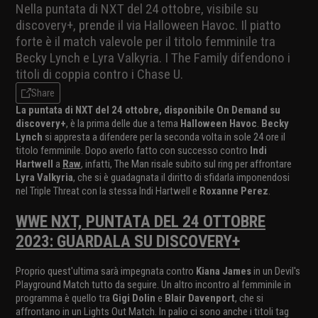
Nella puntata di NXT del 24 ottobre, visibile su
discovery+, prende il via Halloween Havoc. Il piatto
forte è il match valevole per il titolo femminile tra
Becky Lynch e Lyra Valkyria. I The Family difendono i
titoli di coppia contro i Chase U.
Share
La puntata di NXT del 24 ottobre, disponibile On Demand su
discovery+
, è la prima delle due a tema
Halloween Havoc
.
Becky
Lynch
si appresta a difendere per la seconda volta in sole 24 ore il
titolo femminile. Dopo averlo fatto con successo contro
Indi
Hartwell
a
Raw
, infatti, The Man risale subito sul ring per affrontare
Lyra Valkyria
, che si è guadagnata il diritto di sfidarla imponendosi
nel Triple Threat con la stessa Indi Hartwell e
Roxanne Perez
.
WWE NXT, PUNTATA DEL 24 OTTOBRE
2023: GUARDALA SU DISCOVERY+
Proprio quest'ultima sarà impegnata contro
Kiana James
in un Devil's
Playground Match tutto da seguire. Un altro incontro al femminile in
programma è quello tra
Gigi Dolin
e
Blair Davenport
, che si
affrontano in un Lights Out Match. In palio ci sono anche i titoli tag