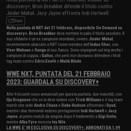
discovery+, Bron Breakker difende il titolo contro
Jinder Mahal. Jacy Jayne affronta Indi Hartwell.
Share
Nella puntata di NXT del 21 febbraio, disponibile On Demand su
discovery+
,
Bron Breakker
deve mettere in palio il titolo assoluto. Il
suo sfidante è un ex campione mondiale, ovvero
Jinder Mahal
,
recentemente sbarcato a NXT come membro dell'
Indus Sher
, con
Veer Mahaan
e
Sanga
al suo fianco. Sono impegnati sul ring anche i
campioni di coppia, i
Gallus
, che però non dovranno difendere i titoli
tag team contro
Edris Enofé
e
Malik Blade
.
WWE NXT, PUNTATA DEL 21 FEBBRAIO
2023: GUARDALA SU DISCOVERY+
Altri 4 incontri sono annunciati per questa puntata: due maschili, con
Ilja Dragunov
che se la deve vedere con
Trick Williams
e il tag team
match che vede
Andre Chase
e
Duke Hudson
affrontare i
Dyad
,
mentre i due femminili vedono protagoniste
Indi Hartwell
e
Jacy
Jayne
, al primo match da singola dopo il tradimento a
Gigi Dolin
,
mentre
Alba Fyre
incrocia
Ivy Nile
.
LA WWE E' IN ESCLUSIVA SU DISCOVERY+: ABBONATI DA 1,99