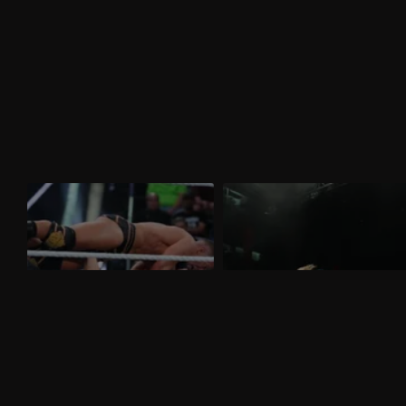
WWE NXT 24 marzo 2026: Saints e
WWE NXT 17 marzo 2026: tutti i
D'Angelo a confronto
titoli femminili in palio
Nella puntata di NXT del 24 marzo,visibile
Nella puntata di NXT del 17 marzo,
su discovery+, si affrontano Ricky Saints
visibile su discovery+, Triple Threat fra
e Tony D'Angelo. Gauntlet Match per
Jacy Jayne, Sol Ruca e Zaria per il titolo
stabilire il prossimo avversario di Myles
assoluto. Tatum Paxley e Izzi Dame si
Borne per il North American Title.
affrontano in uno Steel Cage Match per il
North American Title.