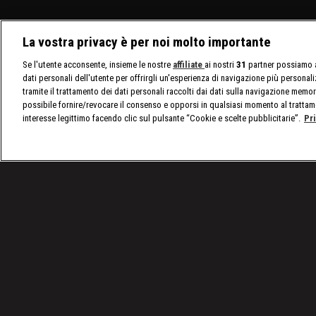
La vostra privacy è per noi molto importante
Se l'utente acconsente, insieme le nostre
affiliate
ai nostri
31
partner possiamo a
dati personali dell'utente per offrirgli un'esperienza di navigazione più personal
tramite il trattamento dei dati personali raccolti dai dati sulla navigazione memor
possibile fornire/revocare il consenso e opporsi in qualsiasi momento al trattam
interesse legittimo facendo clic sul pulsante “Cookie e scelte pubblicitarie”.
Pr
/
nxt, le ultime notizie
/
WWE NXT, puntata del 2 ma