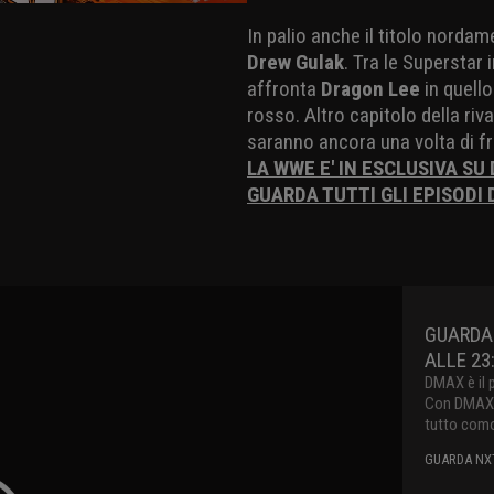
In palio anche il titolo norda
Drew Gulak
. Tra le Superstar 
affronta
Dragon Lee
in quello
rosso. Altro capitolo della riv
saranno ancora una volta di fr
LA WWE E' IN ESCLUSIVA SU
GUARDA TUTTI GLI EPISODI 
GUARDA
ALLE 23
DMAX è il 
Con DMAX pu
tutto como
GUARDA NXT