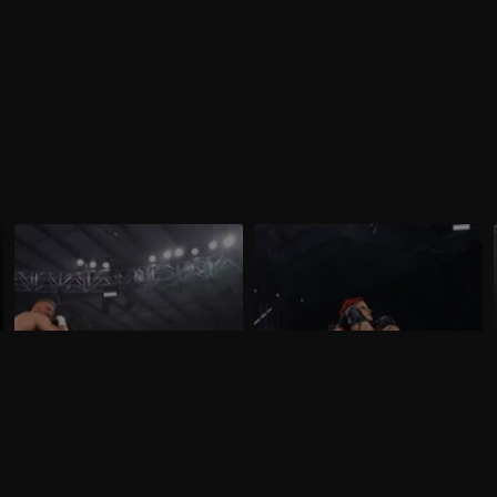
WWE NXT 10 marzo 2026: i primi
WWE NXT 3 marzo 2026:
sfidanti per lo Speed
l'occasione di Zaria
Nella puntata di NXT del 10 marzo,
Nella puntata di NXT del 3 marzo, visibile
visibile su discovery+, sono in
su discovery+, Zaria sfida Jacy Jayne per
programma due N.1 Contender's Match,
il titolo femminile.
per lo Speed Championship maschile e
femminile.