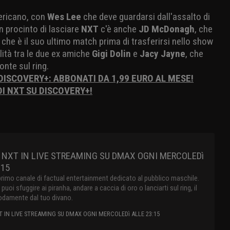
mericano, con
Wes Lee
che deve guardarsi dall'assalto di
in procinto di lasciare
NXT
c'è anche
JD McDonagh
, che
 che è il suo ultimo match prima di trasferirsi nello show
alità tra le due ex amiche
Gigi Dolin
e
Jacy Jayne
, che
onte sul ring.
 DISCOVERY+: ABBONATI DA 1,99 EURO AL MESE!
DI NXT SU DISCOVERY+!
 NXT IN LIVE STREAMING SU DMAX OGNI MERCOLEDì
:15
primo canale di factual entertainment dedicato al pubblico maschile.
oi sfuggire ai piranha, andare a caccia di oro o lanciarti sul ring, il
damente dal tuo divano.
 IN LIVE STREAMING SU DMAX OGNI MERCOLEDì ALLE 23:15