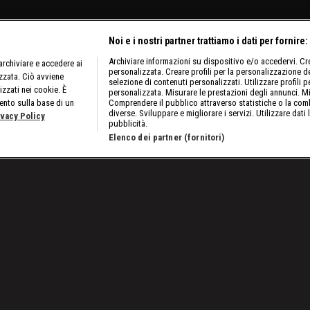
Noi e i nostri partner trattiamo i dati per fornire:
Archiviare informazioni su dispositivo e/o accedervi. Crea
rchiviare e accedere ai
personalizzata. Creare profili per la personalizzazione dei
izzata. Ciò avviene
selezione di contenuti personalizzati. Utilizzare profili p
izzati nei cookie. È
personalizzata. Misurare le prestazioni degli annunci. Mi
ento sulla base di un
Comprendere il pubblico attraverso statistiche o la comb
diverse. Sviluppare e migliorare i servizi. Utilizzare dati 
ivacy Policy
pubblicità.
Elenco dei partner (fornitori)
ggio 2023: quale coppia si congeda da regina?