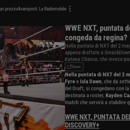
a un prezzo
Avamposti: La Radiomobile
WWE NXT, puntata de
congeda da regina?
Nella puntata di NXT del 2 mag
appena draftate a SmackDown, 
Katana Chance, che invece pa
Share
Nella puntata di NXT del 2 
Fyre
e
Isla Dawn
, che da set
del Draft, si congedano con la 
destinata a roster,
Kayden Ca
match che servirà a stabilire
WWE NXT, PUNTATA DE
DISCOVERY+