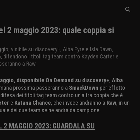
l 2 maggio 2023: quale coppia si
gio, visibile su discovery+, Alba Fyre e Isla Dawn,
difendono i titoli tag team contro Kayden Carter e
sseranno a Raw.
maggio, disponibile On Demand su discovery+
,
Alba
timana prossima passeranno a
SmackDown
per effetto
difesa dei titoli tag team contro un'altra coppia che è
rter
e
Katana Chance
, che invece andranno a
Raw
, in un
 quale dei due team se ne andrà da campione.
L 2 MAGGIO 2023: GUARDALA SU