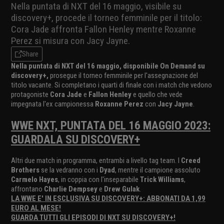
Nella puntata di NXT del 16 maggio, visibile su
discovery+, procede il torneo femminile per il titolo:
Cora Jade affronta Fallon Henley mentre Roxanne
Perez si misura con Jacy Jayne.
Share
Nella puntata di NXT del 16 maggio, disponibile On Demand su
discovery+,
prosegue il torneo femminile per l'assegnazione del
titolo vacante. Si completano i quarti di finale con i match che vedono
protagoniste
Cora Jade
e
Fallon Henley
e quello che vede
impegnata l'ex campionessa
Roxanne Perez
con
Jacy Jayne
.
WWE NXT, PUNTATA DEL 16 MAGGIO 2023:
GUARDALA SU DISCOVERY+
Altri due match in programma, entrambi a livello tag team. I
Creed
Brothers
se la vedranno con i
Dyad
, mentre il campione assoluto
Carmelo Hayes
, in coppia con l'inseparabile
Trick Williams
,
affrontano
Charlie Dempsey
e
Drew Gulak
.
LA WWE E' IN ESCLUSIVA SU DISCOVERY+: ABBONATI DA 1,99
EURO AL MESE!
GUARDA TUTTI GLI EPISODI DI NXT SU DISCOVERY+!