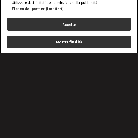
Utilizzare dati limitati per la selezione della pubblicità.
Elenco dei partner (fornitori)
Accetto
Mostra finalità
Home
Programmi
Live
Cerca
Menu
/
nxt, le ultime notizie
/
WWE NXT, puntata del 16 maggio 2023: il torneo continua
Condizioni d'uso
Privacy Policy
Lavora con noi
Cookies