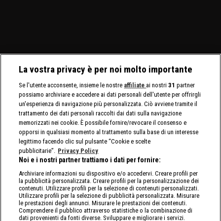
per stabilire il prossimo
assoluto. Tatum Paxley e
Speed Championship
avversario di Myles Borne
Izzi Dame si affrontano in
maschile e femminile.
per il North American
uno Steel Cage Match per
Title.
il North American Title.
La vostra privacy è per noi molto importante
Se l'utente acconsente, insieme le nostre
affiliate
ai nostri
31
partner
possiamo archiviare e accedere ai dati personali dell'utente per offrirgli
un'esperienza di navigazione più personalizzata. Ciò avviene tramite il
trattamento dei dati personali raccolti dai dati sulla navigazione
memorizzati nei cookie. È possibile fornire/revocare il consenso e
opporsi in qualsiasi momento al trattamento sulla base di un interesse
legittimo facendo clic sul pulsante “Cookie e scelte
pubblicitarie”.
Privacy Policy
Noi e i nostri partner trattiamo i dati per fornire:
Archiviare informazioni su dispositivo e/o accedervi. Creare profili per
la pubblicità personalizzata. Creare profili per la personalizzazione dei
contenuti. Utilizzare profili per la selezione di contenuti personalizzati.
Utilizzare profili per la selezione di pubblicità personalizzata. Misurare
le prestazioni degli annunci. Misurare le prestazioni dei contenuti.
Comprendere il pubblico attraverso statistiche o la combinazione di
dati provenienti da fonti diverse. Sviluppare e migliorare i servizi.