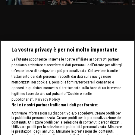
D'Angelo. Gauntlet Match
e Zaria per il titolo
Contender's Match, per lo
f
per stabilire il prossimo
assoluto. Tatum Paxley e
Speed Championship
avversario di Myles Borne
Izzi Dame si affrontano in
maschile e femminile.
per il North American
uno Steel Cage Match per
Title.
il North American Title.
La vostra privacy è per noi molto importante
Se l'utente acconsente, insieme le nostre
affiliate
ai nostri
31
partner
possiamo archiviare e accedere ai dati personali dell'utente per offrirgli
un'esperienza di navigazione più personalizzata. Ciò avviene tramite il
trattamento dei dati personali raccolti dai dati sulla navigazione
memorizzati nei cookie. È possibile fornire/revocare il consenso e
opporsi in qualsiasi momento al trattamento sulla base di un interesse
legittimo facendo clic sul pulsante “Cookie e scelte
pubblicitarie”.
Privacy Policy
Noi e i nostri partner trattiamo i dati per fornire:
Archiviare informazioni su dispositivo e/o accedervi. Creare profili per
la pubblicità personalizzata. Creare profili per la personalizzazione dei
contenuti. Utilizzare profili per la selezione di contenuti personalizzati.
Utilizzare profili per la selezione di pubblicità personalizzata. Misurare
le prestazioni degli annunci. Misurare le prestazioni dei contenuti.