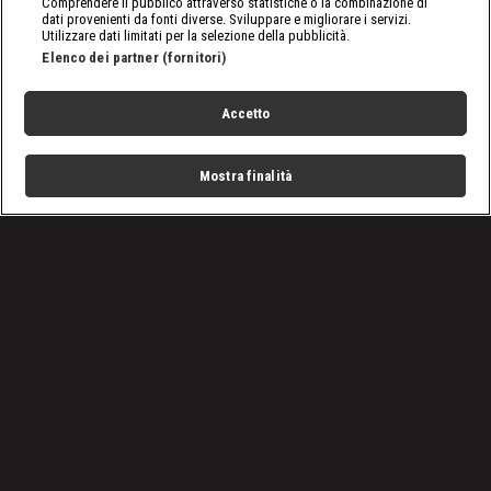
Comprendere il pubblico attraverso statistiche o la combinazione di
dati provenienti da fonti diverse. Sviluppare e migliorare i servizi.
Utilizzare dati limitati per la selezione della pubblicità.
Elenco dei partner (fornitori)
Accetto
Mostra finalità
Home
Programmi
Live
Cerca
Menu
/
nxt, le ultime notizie
/
WWE NXT 30/08/2022: Vigilia di World's Collide
Condizioni d'uso
Privacy Policy
Lavora con noi
Cookies