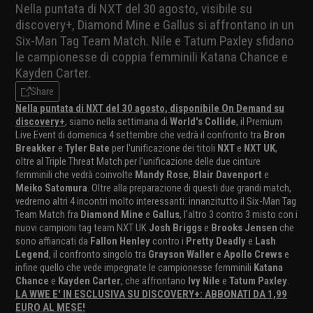
Nella puntata di NXT del 30 agosto, visibile su
discovery+, Diamond Mine e Gallus si affrontano in un
Six-Man Tag Team Match. Nile e Tatum Paxley sfidano
le campionesse di coppia femminili Katana Chance e
Kayden Carter.
Share
Nella puntata di NXT del 30 agosto, disponibile On Demand su
discovery+
, siamo nella settimana di
World's Collide
, il Premium
Live Event di domenica 4 settembre che vedrà il confronto tra
Bron
Breakker
e
Tyler Bate
per l'unificazione dei titoli
NXT
e
NXT UK
,
oltre al Triple Threat Match per l'unificazione delle due cinture
femminili che vedrà coinvolte
Mandy Rose
,
Blair Davenport
e
Meiko Satomura
. Oltre alla preparazione di questi due grandi match,
vedremo altri 4 incontri molto interessanti: innanzitutto il Six-Man Tag
Team Match fra
Diamond Mine
e
Gallus
, l'altro 3 contro 3 misto con i
nuovi campioni tag team NXT UK
Josh Briggs
e
Brooks Jensen
che
sono affiancati da
Fallon Henley
contro i
Pretty Deadly
e
Lash
Legend
, il confronto singolo tra
Grayson Waller
e
Apollo Crews
e
infine quello che vede impegnate le campionesse femminili
Katana
Chance
e
Kayden Carter
, che affrontano
Ivy Nile
e
Tatum Paxley
.
LA WWE E' IN ESCLUSIVA SU DISCOVERY+: ABBONATI DA 1,99
EURO AL MESE!