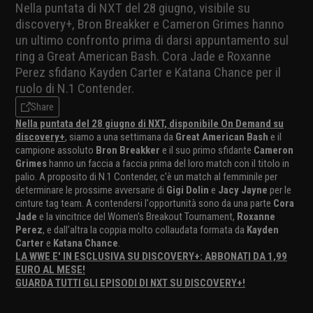
Nella puntata di NXT del 28 giugno, visibile su
discovery+, Bron Breakker e Cameron Grimes hanno
un ultimo confronto prima di darsi appuntamento sul
ring a Great American Bash. Cora Jade e Roxanne
Perez sfidano Kayden Carter e Katana Chance per il
ruolo di N.1 Contender.
Share
Nella puntata del 28 giugno di NXT, disponibile On Demand su
discovery+
, siamo a una settimana da
Great American Bash
e il
campione assoluto
Bron Breakker
e il suo primo sfidante
Cameron
Grimes
hanno un faccia a faccia prima del loro match con il titolo in
palio. A proposito di N.1 Contender, c'è un match al femminile per
determinare le prossime avversarie di
Gigi Dolin
e
Jacy Jayne
per le
cinture tag team. A contendersi l'opportunità sono da una parte
Cora
Jade
e la vincitrice del Women's Breakout Tournament,
Roxanne
Perez
, e dall'altra la coppia molto collaudata formata da
Kayden
Carter
e
Katana Chance
.
LA WWE E' IN ESCLUSIVA SU DISCOVERY+: ABBONATI DA 1,99
EURO AL MESE!
GUARDA TUTTI GLI EPISODI DI NXT SU DISCOVERY+!