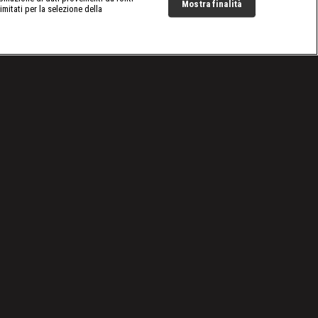
Mostra finalità
limitati per la selezione della
Live Now
Cookie e scelte pubblicitarie
Problemi di ricezione?