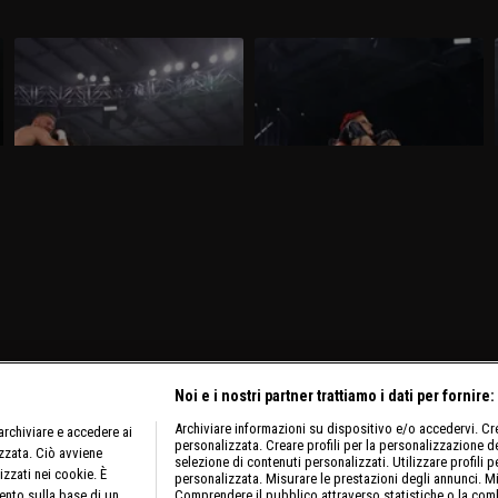
WWE NXT 10 marzo 2026: i primi
WWE NXT 3 marzo 2026:
sfidanti per lo Speed
l'occasione di Zaria
Nella puntata di NXT del 10 marzo,
Nella puntata di NXT del 3 marzo, visibile
visibile su discovery+, sono in
su discovery+, Zaria sfida Jacy Jayne per
programma due N.1 Contender's Match,
il titolo femminile.
per lo Speed Championship maschile e
femminile.
Noi e i nostri partner trattiamo i dati per fornire:
Archiviare informazioni su dispositivo e/o accedervi. Crea
rchiviare e accedere ai
personalizzata. Creare profili per la personalizzazione dei
izzata. Ciò avviene
selezione di contenuti personalizzati. Utilizzare profili p
izzati nei cookie. È
personalizzata. Misurare le prestazioni degli annunci. Mi
ento sulla base di un
Comprendere il pubblico attraverso statistiche o la comb