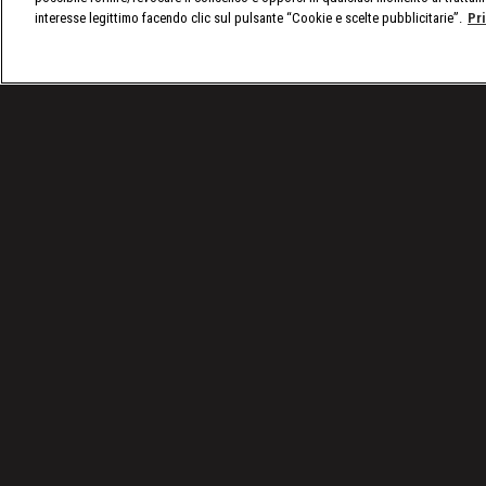
interesse legittimo facendo clic sul pulsante “Cookie e scelte pubblicitarie”.
Pr
/
nxt, le ultime notizie
/
WWE NXT 26/04/2022: Remat
Condizioni d'uso
Privacy Policy
© 2025 Discovery Italia Srl Tutti i diritti riservati P.IVA 04501580965