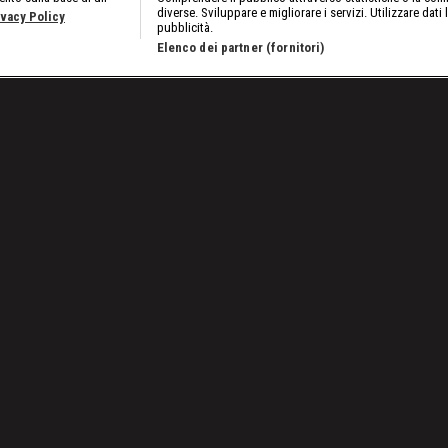
diverse. Sviluppare e migliorare i servizi. Utilizzare dati 
ivacy Policy
pubblicità.
Elenco dei partner (fornitori)
ch fra Nikkita Lyons e Lash Legend
Lavora con noi
Cookies