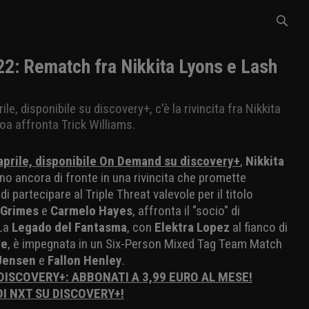
: Rematch fra Nikkita Lyons e Lash
le, disponibile su discovery+, c'è la rivincita fra Nikkita
oa affronta Trick Williams.
 aprile, disponibile On Demand su discovery+
,
Nikkita
no ancora di fronte in una rivincita che promette
 di partecipare al Triple Threat valevole per il titolo
Grimes
e
Carmelo Hayes
, affronta il "socio" di
La
Legado del Fantasma
, con
Elektra Lopez
al fianco di
de
, è impegnata in un Six-Person Mixed Tag Team Match
Jensen
e
Fallon Henley
.
 DISCOVERY+: ABBONATI A 3,99 EURO AL MESE!
DI NXT SU DISCOVERY+!