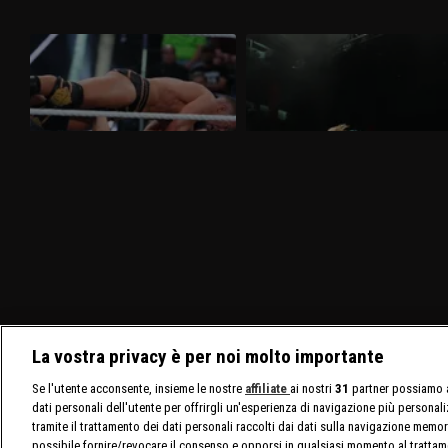
WWE NXT 24 marzo 2026: Saints e
WWE NXT 17 marzo 2026: tutti i
D'Angelo a confronto
titoli femminili in palio
Nella puntata di NXT del 24 marzo,visibile
Nella puntata di NXT del 17 marzo,
su discovery+, si affrontano Ricky Saints
visibile su discovery+, Triple Threat fra
e Tony D'Angelo. Gauntlet Match per
Jacy Jayne, Sol Ruca e Zaria per il titolo
stabilire il prossimo avversario di Myles
assoluto. Tatum Paxley e Izzi Dame si
Borne per il North American Title.
affrontano in uno Steel Cage Match per il
North American Title.
La vostra privacy è per noi molto importante
Se l'utente acconsente, insieme le nostre
affiliate
ai nostri
31
partner possiamo a
dati personali dell'utente per offrirgli un'esperienza di navigazione più personal
tramite il trattamento dei dati personali raccolti dai dati sulla navigazione memor
possibile fornire/revocare il consenso e opporsi in qualsiasi momento al trattam