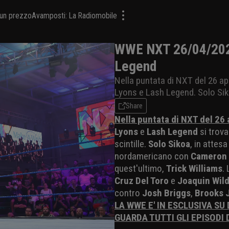
a un prezzo
Avamposti: La Radiomobile
WWE NXT 26/04/2022
Legend
Nella puntata di NXT del 26 apri
Lyons e Lash Legend. Solo Sik
Share
Nella puntata di NXT del 26
Lyons
e
Lash Legend
si trova
scintille.
Solo Sikoa
, in attesa
nordamericano con
Cameron 
quest'ultimo,
Trick Williams
. 
Cruz Del Toro
e
Joaquin Wil
contro
Josh Briggs
,
Brooks 
LA WWE E' IN ESCLUSIVA SU
GUARDA TUTTI GLI EPISODI 