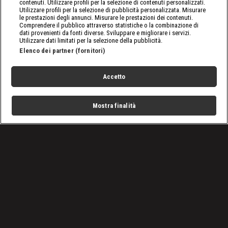
contenuti. Utilizzare profili per la selezione di contenuti personalizzati.
Utilizzare profili per la selezione di pubblicità personalizzata. Misurare
le prestazioni degli annunci. Misurare le prestazioni dei contenuti.
Comprendere il pubblico attraverso statistiche o la combinazione di
dati provenienti da fonti diverse. Sviluppare e migliorare i servizi.
Utilizzare dati limitati per la selezione della pubblicità.
Elenco dei partner (fornitori)
Accetto
Mostra finalità
Home
Programmi
Live
Cerca
Menu
/
nxt, le ultime notizie
/
WWE NXT 14/06/2022: Tripla minaccia per le Toxic
Attraction
Condizioni d'uso
Privacy Policy
Lavora con noi