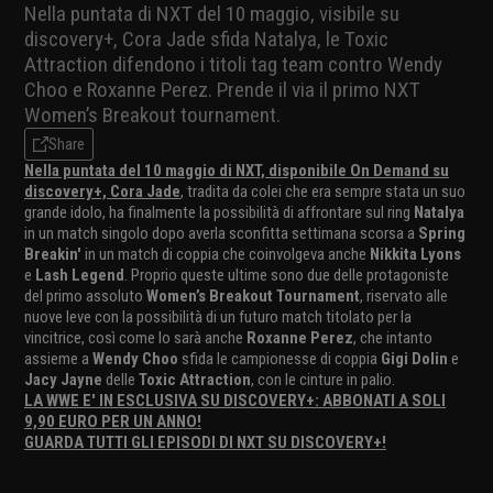
Nella puntata di NXT del 10 maggio, visibile su
discovery+, Cora Jade sfida Natalya, le Toxic
Attraction difendono i titoli tag team contro Wendy
Choo e Roxanne Perez. Prende il via il primo NXT
Women’s Breakout tournament.
Share
Nella puntata del 10 maggio di NXT, disponibile On Demand su
discovery+, Cora Jade
, tradita da colei che era sempre stata un suo
grande idolo, ha finalmente la possibilità di affrontare sul ring
Natalya
in un match singolo dopo averla sconfitta settimana scorsa a
Spring
Breakin'
in un match di coppia che coinvolgeva anche
Nikkita Lyons
e
Lash Legend
. Proprio queste ultime sono due delle protagoniste
del primo assoluto
Women’s Breakout Tournament
, riservato alle
nuove leve con la possibilità di un futuro match titolato per la
vincitrice, così come lo sarà anche
Roxanne Perez
, che intanto
assieme a
Wendy Choo
sfida le campionesse di coppia
Gigi Dolin
e
Jacy Jayne
delle
Toxic Attraction
, con le cinture in palio.
LA WWE E' IN ESCLUSIVA SU DISCOVERY+: ABBONATI A SOLI
9,90 EURO PER UN ANNO!
GUARDA TUTTI GLI EPISODI DI NXT SU DISCOVERY+!