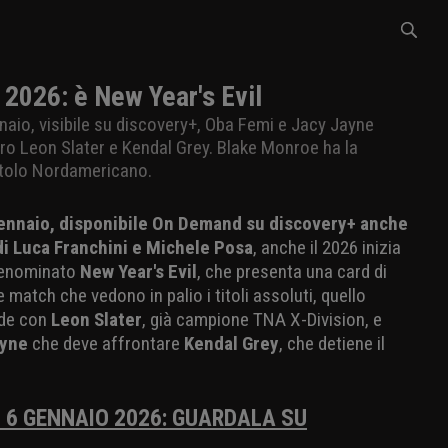
2026: è New Year's Evil
naio, visibile su discovery+, Oba Femi e Jacy Jayne
ntro Leon Slater e Kendal Grey. Blake Monroe ha la
 Titolo Nordamericano.
gennaio, disponibile On Demand su discovery+ anche
di Luca Franchini e Michele Posa
, anche il 2026 inizia
denominato
New Year's Evil
, che presenta una card di
e match che vedono in palio i titoli assoluti, quello
nde con
Leon Slater
, già campione TNA X-Division, e
ayne
che deve affrontare
Kendal Grey
, che detiene il
 6 GENNAIO 2026: GUARDALA SU