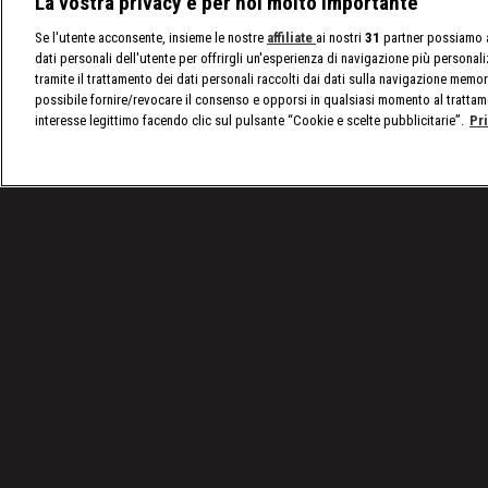
La vostra privacy è per noi molto importante
Se l'utente acconsente, insieme le nostre
affiliate
ai nostri
31
partner possiamo a
dati personali dell'utente per offrirgli un'esperienza di navigazione più personal
tramite il trattamento dei dati personali raccolti dai dati sulla navigazione memor
possibile fornire/revocare il consenso e opporsi in qualsiasi momento al trattam
interesse legittimo facendo clic sul pulsante “Cookie e scelte pubblicitarie”.
Pr
/
nxt, le ultime notizie
/
WWE NXT 6 gennaio 2026: è
Condizioni d'uso
Privacy Policy