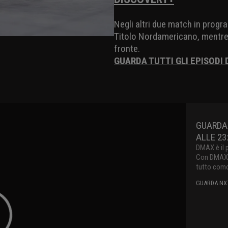
Negli altri due match in prog
Titolo Nordamericano, mentr
fronte.
GUARDA TUTTI GLI EPISODI 
GUARDA
ALLE 23
DMAX è il 
Con DMAX pu
tutto como
GUARDA NXT