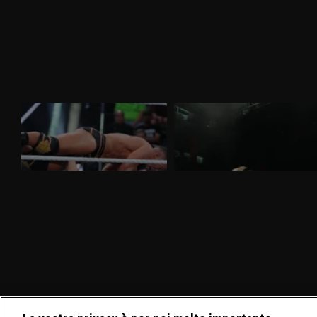
WWE NXT 24 marzo 2026: Saints e
WWE NXT 17 marzo 2026: tutti i
D'Angelo a confronto
titoli femminili in palio
Nella puntata di NXT del 24 marzo,visibile
Nella puntata di NXT del 17 marzo,
su discovery+, si affrontano Ricky Saints
visibile su discovery+, Triple Threat fra
e Tony D'Angelo. Gauntlet Match per
Jacy Jayne, Sol Ruca e Zaria per il titolo
stabilire il prossimo avversario di Myles
assoluto. Tatum Paxley e Izzi Dame si
Borne per il North American Title.
affrontano in uno Steel Cage Match per il
North American Title.