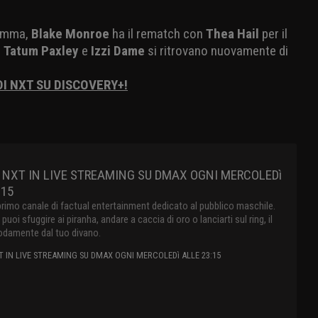
ramma,
Blake Monroe
ha il rematch con
Thea Hail
per il
e
Tatum Paxley
e
Izzi Dame
si ritrovano nuovamente di
DI NXT SU DISCOVERY+!
 NXT IN LIVE STREAMING SU DMAX OGNI MERCOLEDì
:15
primo canale di factual entertainment dedicato al pubblico maschile.
oi sfuggire ai piranha, andare a caccia di oro o lanciarti sul ring, il
damente dal tuo divano.
 IN LIVE STREAMING SU DMAX OGNI MERCOLEDì ALLE 23:15