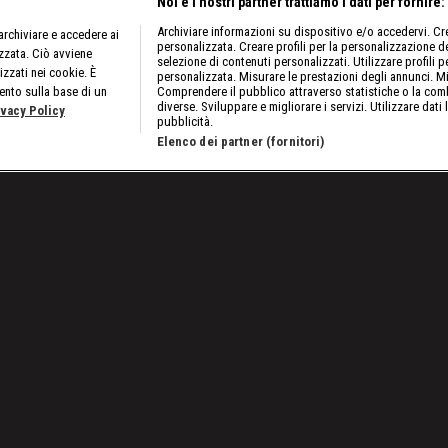
Noi e i nostri partner trattiamo i dati per fornire:
Archiviare informazioni su dispositivo e/o accedervi. Crea
rchiviare e accedere ai
personalizzata. Creare profili per la personalizzazione dei
izzata. Ciò avviene
selezione di contenuti personalizzati. Utilizzare profili p
izzati nei cookie. È
personalizzata. Misurare le prestazioni degli annunci. Mi
ento sulla base di un
Comprendere il pubblico attraverso statistiche o la comb
diverse. Sviluppare e migliorare i servizi. Utilizzare dati 
ivacy Policy
pubblicità.
Elenco dei partner (fornitori)
 New Year's Evil
Lavora con noi
Cookies