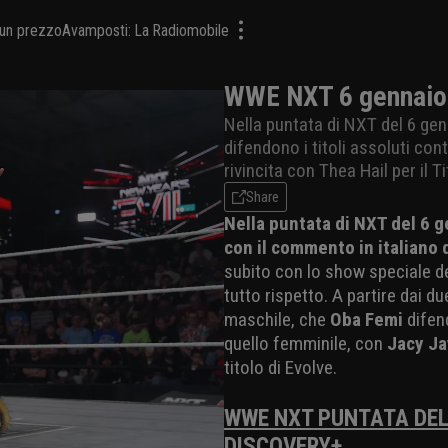
a un prezzo
Avamposti: La Radiomobile
WWE NXT 6 gennaio 
Nella puntata di NXT del 6 gen
difendono i titoli assoluti co
rivincita con Thea Hail per il
Share
Nella puntata di NXT del 6 
con il commento in italiano 
subito con lo show speciale 
tutto rispetto. A partire dai du
maschile, che
Oba Femi
dife
quello femminile, con
Jacy J
titolo di Evolve.
WWE NXT PUNTATA DEL
DISCOVERY+