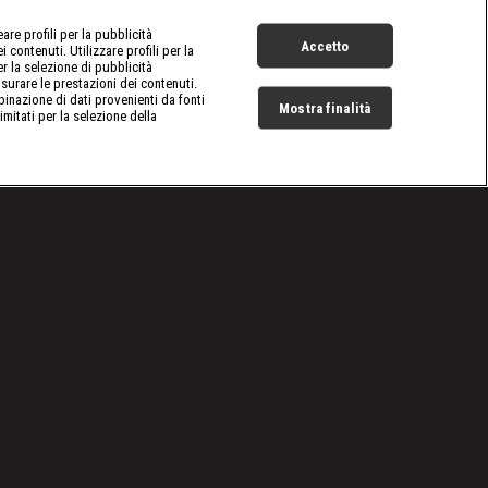
re profili per la pubblicità
Accetto
 contenuti. Utilizzare profili per la
er la selezione di pubblicità
surare le prestazioni dei contenuti.
inazione di dati provenienti da fonti
Mostra finalità
limitati per la selezione della
Live Now
Cookie e scelte pubblicitarie
Problemi di ricezione?