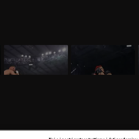
WWE NXT 10 marzo 2026: i primi
WWE NXT 3 marzo 2026:
sfidanti per lo Speed
l'occasione di Zaria
Nella puntata di NXT del 10 marzo,
Nella puntata di NXT del 3 marzo, visibile
visibile su discovery+, sono in
su discovery+, Zaria sfida Jacy Jayne per
programma due N.1 Contender's Match,
il titolo femminile.
per lo Speed Championship maschile e
femminile.