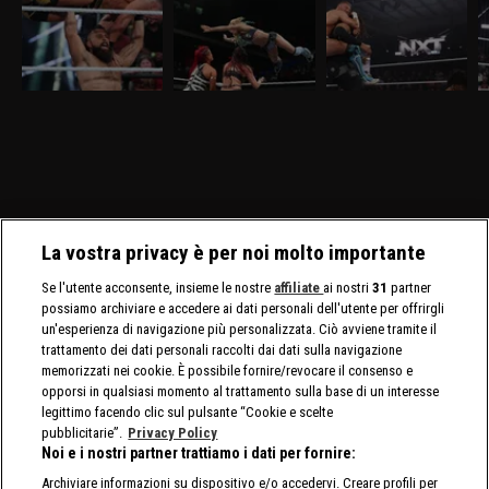
a confronto
femminili in palio
per lo Speed
Z
Nella puntata di NXT del
Nella puntata di NXT del
Nella puntata di NXT del
Ne
24 marzo,visibile su
17 marzo, visibile su
10 marzo, visibile su
ma
discovery+, si affrontano
discovery+, Triple Threat
discovery+, sono in
di
Ricky Saints e Tony
fra Jacy Jayne, Sol Ruca
programma due N.1
Ja
D'Angelo. Gauntlet Match
e Zaria per il titolo
Contender's Match, per lo
f
per stabilire il prossimo
assoluto. Tatum Paxley e
Speed Championship
avversario di Myles Borne
Izzi Dame si affrontano in
maschile e femminile.
per il North American
uno Steel Cage Match per
Title.
il North American Title.
La vostra privacy è per noi molto importante
Se l'utente acconsente, insieme le nostre
affiliate
ai nostri
31
partner
possiamo archiviare e accedere ai dati personali dell'utente per offrirgli
un'esperienza di navigazione più personalizzata. Ciò avviene tramite il
trattamento dei dati personali raccolti dai dati sulla navigazione
memorizzati nei cookie. È possibile fornire/revocare il consenso e
opporsi in qualsiasi momento al trattamento sulla base di un interesse
legittimo facendo clic sul pulsante “Cookie e scelte
pubblicitarie”.
Privacy Policy
Noi e i nostri partner trattiamo i dati per fornire:
Archiviare informazioni su dispositivo e/o accedervi. Creare profili per