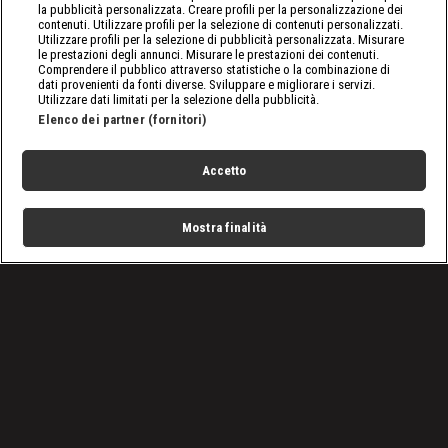
la pubblicità personalizzata. Creare profili per la personalizzazione dei
contenuti. Utilizzare profili per la selezione di contenuti personalizzati.
Utilizzare profili per la selezione di pubblicità personalizzata. Misurare
le prestazioni degli annunci. Misurare le prestazioni dei contenuti.
Comprendere il pubblico attraverso statistiche o la combinazione di
dati provenienti da fonti diverse. Sviluppare e migliorare i servizi.
Utilizzare dati limitati per la selezione della pubblicità.
Elenco dei partner (fornitori)
Accetto
Mostra finalità
Home
Programmi
Live
Cerca
Menu
/
nxt, le ultime notizie
/
WWE NXT 4 febbraio 2025: la strana coppia
Condizioni d'uso
Privacy Policy