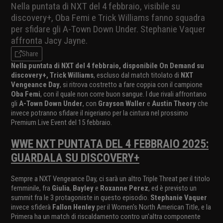
Nella puntata di NXT del 4 febbraio, visibile su
discovery+, Oba Femi e Trick Williams fanno squadra
per sfidare gli A-Town Down Under. Stephanie Vaquer
affronta Jacy Jayne.
Share
Nella puntata di NXT del 4 febbraio, disponibile On Demand su
discovery+, Trick Williams
, escluso dal match titolato di
NXT
Vengeance Day
, si ritrova costretto a fare coppia con il campione
Oba Femi
, con il quale non corre buon sangue. I due rivali affrontano
gli
A-Town Down Under
, con
Grayson Waller
e
Austin Theory
che
invece potranno sfidare il nigeriano per la cintura nel prossimo
Premium Live Event del 15 febbraio.
WWE NXT PUNTATA DEL 4 FEBBRAIO 2025:
GUARDALA SU DISCOVERY+
Sempre a NXT Vengeance Day, ci sarà un altro Triple Threat per il titolo
femminile, fra
Giulia
,
Bayley
e
Roxanne Perez
, ed è previsto un
summit fra le 3 protagoniste in questo episodio.
Stephanie Vaquer
invece sfiderà
Fallon Henley
per il Women's North American Title, e la
Primera ha un match di riscaldamento contro un'altra componente