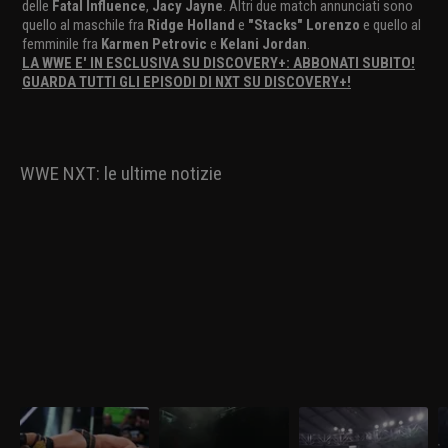
delle
Fatal Influence
,
Jacy Jayne
. Altri due match annunciati sono
quello al maschile fra
Ridge Holland
e
"Stacks" Lorenzo
e quello al
femminile fra
Karmen Petrovic
e
Kelani Jordan
.
LA WWE E' IN ESCLUSIVA SU DISCOVERY+: ABBONATI SUBITO!
GUARDA TUTTI GLI EPISODI DI NXT SU DISCOVERY+!
WWE NXT: le ultime notizie
WWE NXT 24 marzo
WWE NXT 17 marzo
WWE NXT 10 marzo
W
2026: Saints e D'Angelo
2026: tutti i titoli
2026: i primi sfidanti
2