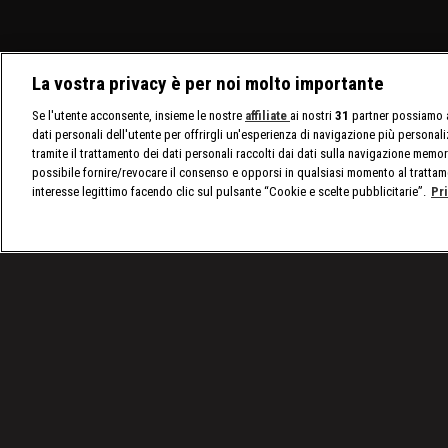
La vostra privacy è per noi molto importante
Se l'utente acconsente, insieme le nostre
affiliate
ai nostri
31
partner possiamo a
dati personali dell'utente per offrirgli un'esperienza di navigazione più personal
tramite il trattamento dei dati personali raccolti dai dati sulla navigazione memor
possibile fornire/revocare il consenso e opporsi in qualsiasi momento al trattam
interesse legittimo facendo clic sul pulsante “Cookie e scelte pubblicitarie”.
Pr
/
nxt, le ultime notizie
/
WWE NXT 28 gennaio 2025: 