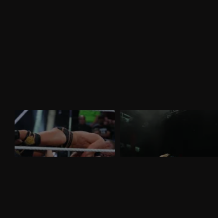
WWE NXT 24 marzo 2026: Saints e
WWE NXT 17 marzo 2026: tutti i
D'Angelo a confronto
titoli femminili in palio
Nella puntata di NXT del 24 marzo,visibile
Nella puntata di NXT del 17 marzo,
su discovery+, si affrontano Ricky Saints
visibile su discovery+, Triple Threat fra
e Tony D'Angelo. Gauntlet Match per
Jacy Jayne, Sol Ruca e Zaria per il titolo
stabilire il prossimo avversario di Myles
assoluto. Tatum Paxley e Izzi Dame si
Borne per il North American Title.
affrontano in uno Steel Cage Match per il
North American Title.