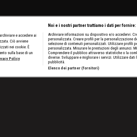
Noi e i nostri partner trattiamo i dati per fornire:
Archiviare informazioni su dispositivo e/o accedervi. Crea
rchiviare e accedere ai
personalizzata. Creare profili per la personalizzazione dei
izzata. Ciò avviene
selezione di contenuti personalizzati. Utilizzare profili p
izzati nei cookie. È
personalizzata. Misurare le prestazioni degli annunci. Mi
ento sulla base di un
Comprendere il pubblico attraverso statistiche o la comb
diverse. Sviluppare e migliorare i servizi. Utilizzare dati 
ivacy Policy
pubblicità.
Elenco dei partner (fornitori)
le Meta Four sfidano Bianca e Naomi