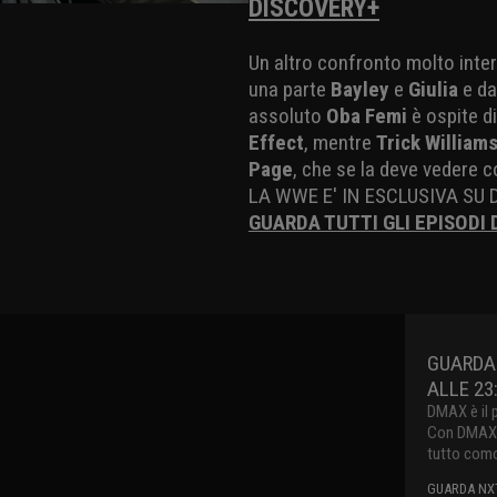
DISCOVERY+
Un altro confronto molto inte
una parte
Bayley
e
Giulia
e da
assoluto
Oba Femi
è ospite d
Effect
, mentre
Trick William
Page
, che se la deve vedere 
LA WWE E' IN ESCLUSIVA SU 
GUARDA TUTTI GLI EPISODI 
GUARDA
ALLE 23
DMAX è il 
Con DMAX pu
tutto como
GUARDA NXT