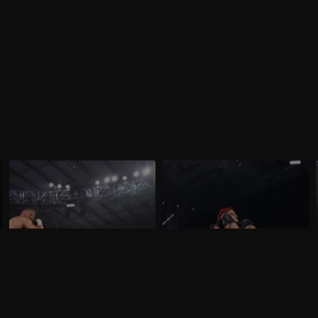
WWE NXT 10 marzo 2026: i primi
WWE NXT 3 marzo 2026:
sfidanti per lo Speed
l'occasione di Zaria
Nella puntata di NXT del 10 marzo,
Nella puntata di NXT del 3 marzo, visibile
visibile su discovery+, sono in
su discovery+, Zaria sfida Jacy Jayne per
programma due N.1 Contender's Match,
il titolo femminile.
per lo Speed Championship maschile e
femminile.