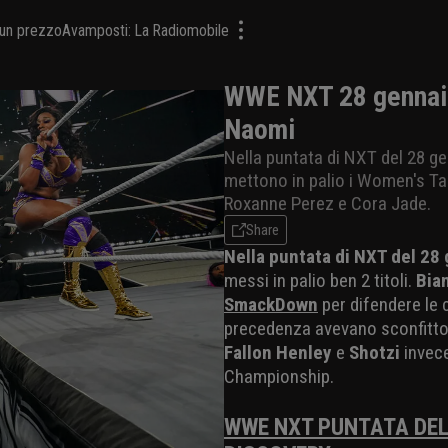
a un prezzo
Avamposti: La Radiomobile
WWE NXT 28 gennaio
Naomi
Nella puntata di NXT del 28 ge
mettono in palio i Women's Tag
Roxanne Perez e Cora Jade.
Share
Nella puntata di NXT del 28
messi in palio ben 2 titoli.
Bia
SmackDown
per difendere le 
precedenza avevano sconfitto
Fallon Henley
e
Shotzi
invec
Championship.
WWE NXT PUNTATA DEL