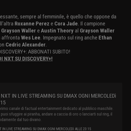
ressante, sempre al femminile, è quello che oppone da
ll'altra
Roxanne Perez
e
Cora Jade
. Il campione
i
Grayson Waller
e
Austin Theory
al
Grayson Waller
s
affronta
Wes Lee
. Impegnato sul ring anche
Ethan
con
Cedric Alexander
.
DISCOVERY+: ABBONATI SUBITO!
DI NXT SU DISCOVERY+!
 NXT IN LIVE STREAMING SU DMAX OGNI MERCOLEDì
:15
primo canale di factual entertainment dedicato al pubblico maschile.
oi sfuggire ai piranha, andare a caccia di oro o lanciarti sul ring, il
damente dal tuo divano.
 IN LIVE STREAMING SU DMAX OGNI MERCOLEDì ALLE 23:15