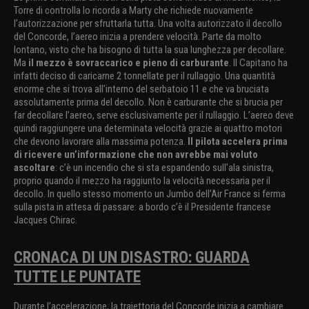
Torre di controlla lo ricorda a Marty che richiede nuovamente
l’autorizzazione per sfruttarla tutta. Una volta autorizzato il decollo
del Concorde, l’aereo inizia a prendere velocità. Parte da molto
lontano, visto che ha bisogno di tutta la sua lunghezza per decollare.
Ma
il mezzo è sovraccarico e pieno di carburante
. Il Capitano ha
infatti deciso di caricarne 2 tonnellate per il rullaggio. Una quantità
enorme che si trova all’interno del serbatoio 11 e che va bruciata
assolutamente prima del decollo. Non è carburante che si brucia per
far decollare l’aereo, serve esclusivamente per il rullaggio. L’aereo deve
quindi raggiungere una determinata velocità grazie ai quattro motori
che devono lavorare alla massima potenza.
Il pilota accelera prima
di ricevere un’informazione che non avrebbe mai voluto
ascoltare
: c’è un incendio che si sta espandendo sull’ala sinistra,
proprio quando il mezzo ha raggiunto la velocità necessaria per il
decollo. In quello stesso momento un Jumbo dell’Air France si ferma
sulla pista in attesa di passare: a bordo c’è il Presidente francese
Jacques Chirac.
CRONACA DI UN DISASTRO: GUARDA
TUTTE LE PUNTATE
Durante l’accelerazione, la traiettoria del Concorde inizia a cambiare.