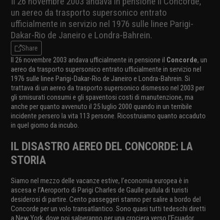
Il 26 novembre 2003 andava in pensione il Concorde,
un aereo da trasporto supersonico entrato
ufficialmente in servizio nel 1976 sulle linee Parigi-
Dakar-Rio de Janeiro e Londra-Bahrein.
Share
Il 26 novembre 2003 andava ufficialmente in pensione il
Concorde
, un
aereo da trasporto supersonico entrato ufficialmente in servizio nel
1976 sulle linee Parigi-Dakar-Rio de Janeiro e Londra-Bahrein. Si
trattava di un aereo da trasporto supersonico dismesso nel 2003 per
gli smisurati consumi e gli spaventosi costi di manutenzione, ma
anche per quanto avvenuto il 25 luglio 2000 quando in un terribile
incidente persero la vita 113 persone. Ricostruiamo quanto accaduto
in quel giorno da incubo.
IL DISASTRO AEREO DEL CONCORDE: LA
STORIA
Siamo nel mezzo delle vacanze estive, l’economia europea è in
ascesa e l’Aeroporto di Parigi Charles de Gaulle pullula di turisti
desiderosi di partire. Cento passeggeri stanno per salire a bordo del
Concorde per un volo transatlantico. Sono quasi tutti tedeschi diretti
a New York, dove poi salperanno per una crociera verso l’Ecuador.