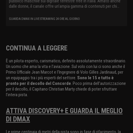
pubblico maschile sul digitale terrestre free in Italia. Amato anche
dalle donne, il canale offre un’ampia gamma di contenuti per chi
vuole vedere il mondo da un’altra prospettiva e nei suoi aspetti più
coinvolgenti e racconta storie vere spingendo lo spettatore a
GUARDA DMAX IN LIVE STREAMING 24 ORE AL GIORNO
viverle in prima persona. DMAX cattura il telespettatore con un
linguaggio innovativo e originale, raccontando il mondo
contemporaneo attraverso storie straordinarie, offrendo al suo
pubblico show internazionali e produzioni locali dedicate a survival,
avventura, lavori estremi, mistero, paranormale e natura
CONTINUA A LEGGERE
È un pilota esperto, carismatico, definito assolutamente straordinario.
Un uomo che ama la vita e l’aviazione. Sul volo con lui ci sono anche il
Primo Ufficiale Jean Marcot e l'Ingegnere di Volo Gilles Jardinaud, per
un equipaggio tra i più esperti del settore.
Sono le 15 e tutto è
pronto per il decollo del Concorde
. Poco prima dell’autorizzazione
per il decollo, il Capitano Christian Marty chiede di poter sfruttare
l’intera pista.
ATTIVA DISCOVERY+ E GUARDA IL MEGLIO
DI DMAX
Le prime centinaia di metri della pista sono in fase di rifacimento, la