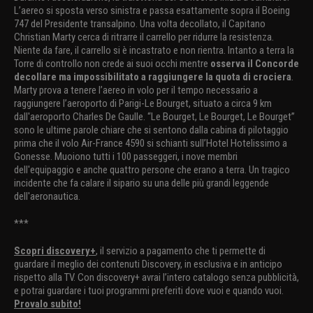
L’aereo si sposta verso sinistra e passa esattamente sopra il Boeing
747 del Presidente transalpino. Una volta decollato, il Capitano
Christian Marty cerca di ritrarre il carrello per ridurre la resistenza.
Niente da fare, il carrello si è incastrato e non rientra. Intanto a terra la
Torre di controllo non crede ai suoi occhi mentre
osserva il Concorde
decollare ma impossibilitato a raggiungere la quota di crociera
.
Marty prova a tenere l’aereo in volo per il tempo necessario a
raggiungere l’aeroporto di Parigi-Le Bourget, situato a circa 9 km
dall'aeroporto Charles De Gaulle. “Le Bourget, Le Bourget, Le Bourget”
sono le ultime parole chiare che si sentono dalla cabina di pilotaggio
prima che il volo Air-France 4590 si schianti sull’Hotel Hotelissimo a
Gonesse. Muoiono tutti i 100 passeggeri, i nove membri
dell'equipaggio e anche quattro persone che erano a terra. Un tragico
incidente che fa calare il sipario su una delle più grandi leggende
dell'aeronautica.
***
Scopri discovery+
, il servizio a pagamento che ti permette di
guardare il meglio dei contenuti Discovery, in esclusiva e in anticipo
rispetto alla TV. Con discovery+ avrai l’intero catalogo senza pubblicità,
e potrai guardare i tuoi programmi preferiti dove vuoi e quando vuoi.
Provalo subito!