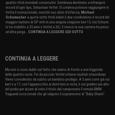
quattro titoli mondiali consecutivi. Sembrava destinato a infrangere
record d'ogni tipo, Sebastian Vettel. Si credeva potesse raggiungere in
fretta il connazionale, nonché suo idolo d'infanzia,
Michael
Schumacher
a quota sette titoli iridati (i due condividono il record del
maggior numero di GP vinti in una singola stagione ben 13, ma Schumi
lo ha stabilito a 35 anni e Vettel a 26). E invece la sua carriera ha preso
un'altra piega...
CONTINUA A LEGGERE QUI SOTTO
CONTINUA A LEGGERE
Ma non ci sono dubbi sul fatto che siamo di fronte a una leggenda
delle quattro ruote. Fin da piccolo Vettel ottiene risultati straordinari.
Viene considerato da subito un bambino prodigio. A 3 anni corre già sui
kart e a 17, con l'apparecchio ai denti ben in vista, è sul gradino più alto
del podio per alzare al cielo il titolo del campionato Formula BMW.
Traguardi eccezionali che gli valgono il soprannome di "Baby Shumi".