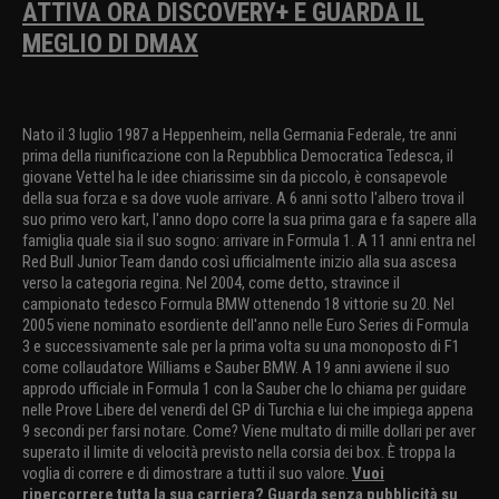
ATTIVA ORA DISCOVERY+ E GUARDA IL
MEGLIO DI DMAX
Nato il 3 luglio 1987 a Heppenheim, nella Germania Federale, tre anni
prima della riunificazione con la Repubblica Democratica Tedesca, il
giovane Vettel ha le idee chiarissime sin da piccolo, è consapevole
della sua forza e sa dove vuole arrivare. A 6 anni sotto l'albero trova il
suo primo vero kart, l'anno dopo corre la sua prima gara e fa sapere alla
famiglia quale sia il suo sogno: arrivare in Formula 1. A 11 anni entra nel
Red Bull Junior Team dando così ufficialmente inizio alla sua ascesa
verso la categoria regina. Nel 2004, come detto, stravince il
campionato tedesco Formula BMW ottenendo 18 vittorie su 20. Nel
2005 viene nominato esordiente dell'anno nelle Euro Series di Formula
3 e successivamente sale per la prima volta su una monoposto di F1
come collaudatore Williams e Sauber BMW. A 19 anni avviene il suo
approdo ufficiale in Formula 1 con la Sauber che lo chiama per guidare
nelle Prove Libere del venerdì del GP di Turchia e lui che impiega appena
9 secondi per farsi notare. Come? Viene multato di mille dollari per aver
superato il limite di velocità previsto nella corsia dei box. È troppa la
voglia di correre e di dimostrare a tutti il suo valore.
Vuoi
ripercorrere tutta la sua carriera? Guarda senza pubblicità su