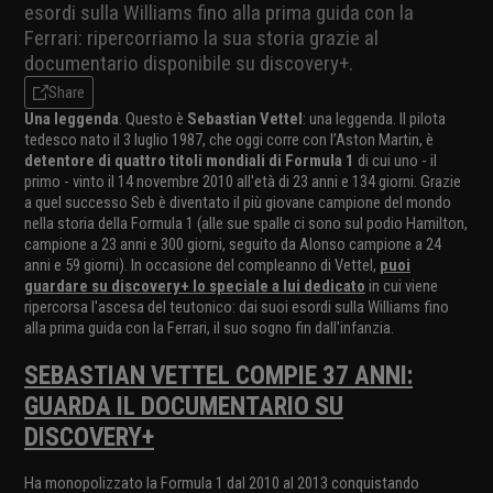
esordi sulla Williams fino alla prima guida con la
Ferrari: ripercorriamo la sua storia grazie al
documentario disponibile su discovery+.
Share
Una leggenda
. Questo è
Sebastian Vettel
: una leggenda. Il pilota
tedesco nato il 3 luglio 1987, che oggi corre con l’Aston Martin, è
detentore di quattro titoli mondiali di Formula 1
di cui uno - il
primo - vinto il 14 novembre 2010 all'età di 23 anni e 134 giorni. Grazie
a quel successo Seb è diventato il più giovane campione del mondo
nella storia della Formula 1 (alle sue spalle ci sono sul podio Hamilton,
campione a 23 anni e 300 giorni, seguito da Alonso campione a 24
anni e 59 giorni). In occasione del compleanno di Vettel,
puoi
guardare su discovery+ lo speciale a lui dedicato
in cui viene
ripercorsa l'ascesa del teutonico: dai suoi esordi sulla Williams fino
alla prima guida con la Ferrari, il suo sogno fin dall'infanzia.
SEBASTIAN VETTEL COMPIE 37 ANNI:
GUARDA IL DOCUMENTARIO SU
DISCOVERY+
Ha monopolizzato la Formula 1 dal 2010 al 2013 conquistando