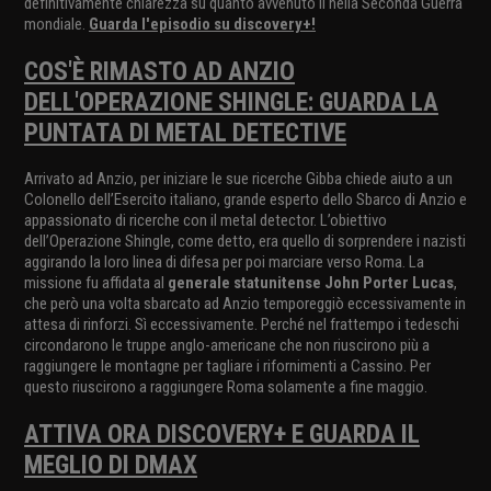
definitivamente chiarezza su quanto avvenuto lì nella Seconda Guerra
mondiale.
Guarda l'episodio su discovery+!
COS'È RIMASTO AD ANZIO
DELL'OPERAZIONE SHINGLE: GUARDA LA
PUNTATA DI METAL DETECTIVE
Arrivato ad Anzio, per iniziare le sue ricerche Gibba chiede aiuto a un
Colonello dell’Esercito italiano, grande esperto dello Sbarco di Anzio e
appassionato di ricerche con il metal detector. L’obiettivo
dell’Operazione Shingle, come detto, era quello di sorprendere i nazisti
aggirando la loro linea di difesa per poi marciare verso Roma. La
missione fu affidata al
generale statunitense John Porter Lucas
,
che però una volta sbarcato ad Anzio temporeggiò eccessivamente in
attesa di rinforzi. Sì eccessivamente. Perché nel frattempo i tedeschi
circondarono le truppe anglo-americane che non riuscirono più a
raggiungere le montagne per tagliare i rifornimenti a Cassino. Per
questo riuscirono a raggiungere Roma solamente a fine maggio.
ATTIVA ORA DISCOVERY+ E GUARDA IL
MEGLIO DI DMAX