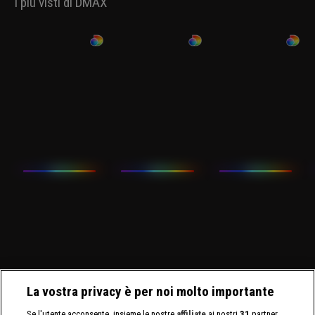
I più visti di DMAX
La vostra privacy è per noi molto importante
Se l'utente acconsente, insieme le nostre
affiliate
ai nostri
31
partner