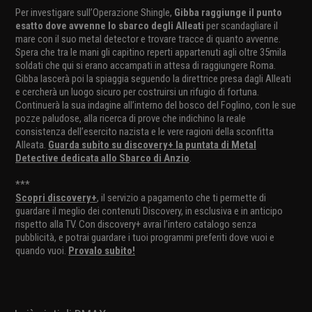
Per investigare sull’Operazione Shingle,
Gibba raggiunge il punto
esatto dove avvenne lo sbarco degli Alleati
per scandagliare il
mare con il suo metal detector e trovare tracce di quanto avvenne.
Spera che tra le mani gli capitino reperti appartenuti agli oltre 35mila
soldati che qui si erano accampati in attesa di raggiungere Roma.
Gibba lascerà poi la spiaggia seguendo la direttrice presa dagli Alleati
e cercherà un luogo sicuro per costruirsi un rifugio di fortuna.
Continuerà la sua indagine all’interno del bosco del Foglino, con le sue
pozze paludose, alla ricerca di prove che indichino la reale
consistenza dell’esercito nazista e le vere ragioni della sconfitta
Alleata.
Guarda subito su discovery+ la puntata di Metal
Detective dedicata allo Sbarco di Anzio
.
***
Scopri discovery+
, il servizio a pagamento che ti permette di
guardare il meglio dei contenuti Discovery, in esclusiva e in anticipo
rispetto alla TV. Con discovery+ avrai l’intero catalogo senza
pubblicità, e potrai guardare i tuoi programmi preferiti dove vuoi e
quando vuoi.
Provalo subito!