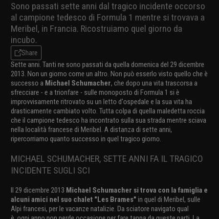
Sono passati sette anni dal tragico incidente occorso
al campione tedesco di Formula 1 mentre si trovava a
Meribel, in Francia. Ricostruiamo quel giorno da
incubo.
Share
Sette anni. Tanti ne sono passati da quella domenica del 29 dicembre
2013. Non un giorno come un altro. Non può esserlo visto quello che è
successo a
Michael Schumacher
, che dopo una vita trascorsa a
sfrecciare - e a trionfare - sulle monoposto di Formula 1 si è
improvvisamente ritrovato su un letto d'ospedale e la sua vita ha
drasticamente cambiato volto. Tutta colpa di quella maledetta roccia
che il campione tedesco ha incontrato sulla sua strada mentre sciava
nella località francese di Meribel. A distanza di sette anni,
ripercorriamo quanto successo in quel tragico giorno.
MICHAEL SCHUMACHER, SETTE ANNI FA IL TRAGICO
INCIDENTE SUGLI SCI
Il 29 dicembre 2013
Michael Schumacher si trova con la famiglia e
alcuni amici nel suo chalet "Les Brames"
in quel di Meribel, sulle
Alpi francesi, per le vacanze natalizie. Da sciatore navigato qual
è, ogni anno non perde occasione per fare tappa da queste parti. La