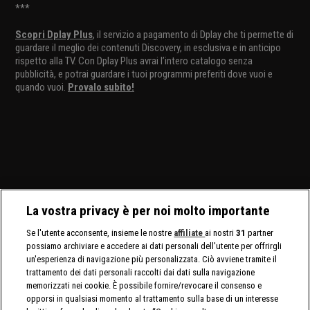
***
Scopri Dplay Plus
, il servizio a pagamento di Dplay che ti permette di
guardare il meglio dei contenuti Discovery, in esclusiva e in anticipo
rispetto alla TV. Con Dplay Plus avrai l’intero catalogo senza
pubblicità, e potrai guardare i tuoi programmi preferiti dove vuoi e
quando vuoi.
Provalo subito!
La vostra privacy è per noi molto importante
Se l'utente acconsente, insieme le nostre
affiliate
ai nostri
31
partner
possiamo archiviare e accedere ai dati personali dell'utente per offrirgli
un'esperienza di navigazione più personalizzata. Ciò avviene tramite il
trattamento dei dati personali raccolti dai dati sulla navigazione
memorizzati nei cookie. È possibile fornire/revocare il consenso e
opporsi in qualsiasi momento al trattamento sulla base di un interesse