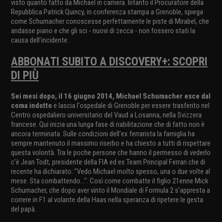
visto quanto fatto da Michael in carriera. Intanto il Procuratore della
Repubblica Patrick Quincy, in conferenza stampa a Grenoble, spiega
come Schumacher conoscesse perfettamente le piste di Mirabel, che
andasse piano e che gli sci - nuovi di zecca - non fossero stati la
causa dell'incidente.
ABBONATI SUBITO A DISCOVERY+: SCOPRI
DI PIÙ
Sei mesi dopo, il 16 giugno 2014, Michael Schumacher esce dal
coma indotto
e lascia l'ospedale di Grenoble per essere trasferito nel
Centro ospedaliero universitario del Vaud a Losanna, nella Svizzera
francese. Qui inizia una lunga fase di riabilitazione che di fatto non è
ancora terminata. Sulle condizioni dell'ex ferrarista la famiglia ha
sempre mantenuto il massimo riserbo e ha chiesto a tutti di rispettare
questa volontà. Tra le poche persone che hanno il permesso di vederlo
c'è Jean Todt, presidente della FIA ed ex Team Principal Ferrari che di
recente ha dichiarato: "Vedo Michael molto spesso, una o due volte al
mese. Sta combattendo...". Così come combatte il figlio 21enne Mick
Schumacher, che dopo aver vinto il Mondiale di Formula 2 s'appresta a
correre in F1 al volante della Haas nella speranza di ripetere le gesta
del papà.