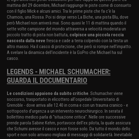
mattina del 29 dicembre, Michael raggiunge le piste come di consueto
con il figlio Mick e alcuni amici. Tra le prime piste che fa c'è la
Chamois, una Rossa. Poi si dirige verso La Biche, una pista Blu, dove
però Michael non arriverà mai. Sono quasi le 11 di mattina quando il
sette volte campione del mondo attraversa a velocità moderata un
piccolo tratto di pista non battuta,
colpisce una piccola roccia
nascosta dalla neve
fresca e cade a terra colpendo con la testa un
altro masso. Ha il casco di protezione, che però si rompe nell'impatto.
A svelare la dinamica dell'incidente è la GoPro che Michael ha sul
casco.
LEGENDS - MICHAEL SCHUMACHER:
GUARDA IL DOCUMENTARIO
Le condizioni appaiono da subito critiche
. Schumacher viene
soccorso, trasportato in elicottero all'ospedale Universitario di
Grenoble - dove arriva alle 12.40 in coma e con un trauma cranico - e
sottoposto d'urgenza a un intervento neurochirurgico. In serata il
bollettino medico parla di "situazione critica". Nelle ore successive
prende parola Sabine Kehm, portavoce dell'ex pilota, la quale assicura
che Schumi avesse il casco e non fosse solo. Da tutto il mondo dello
sport e non solo arrivano migliaia di messaggi di solidarietà. Inevitabile