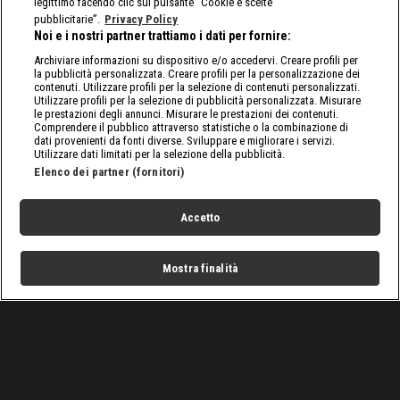
legittimo facendo clic sul pulsante “Cookie e scelte
pubblicitarie”.
Privacy Policy
Noi e i nostri partner trattiamo i dati per fornire:
Archiviare informazioni su dispositivo e/o accedervi. Creare profili per
la pubblicità personalizzata. Creare profili per la personalizzazione dei
contenuti. Utilizzare profili per la selezione di contenuti personalizzati.
Utilizzare profili per la selezione di pubblicità personalizzata. Misurare
le prestazioni degli annunci. Misurare le prestazioni dei contenuti.
Comprendere il pubblico attraverso statistiche o la combinazione di
dati provenienti da fonti diverse. Sviluppare e migliorare i servizi.
Utilizzare dati limitati per la selezione della pubblicità.
Elenco dei partner (fornitori)
Accetto
Mostra finalità
Home
Programmi
Live
Cerca
Menu
/
Novità
/
Michael Schumacher, sette anni fa il maledetto incidente
sugli sci
Condizioni d'uso