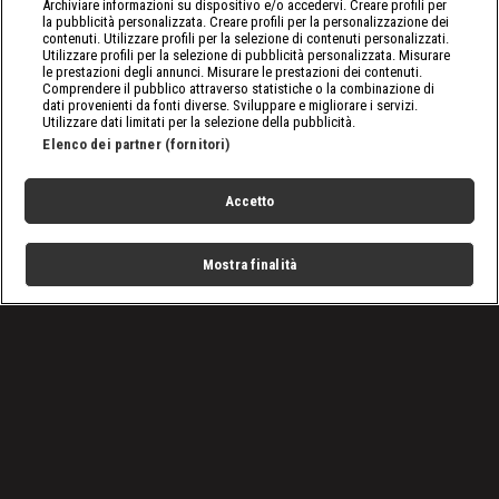
Archiviare informazioni su dispositivo e/o accedervi. Creare profili per
la pubblicità personalizzata. Creare profili per la personalizzazione dei
contenuti. Utilizzare profili per la selezione di contenuti personalizzati.
Utilizzare profili per la selezione di pubblicità personalizzata. Misurare
le prestazioni degli annunci. Misurare le prestazioni dei contenuti.
Comprendere il pubblico attraverso statistiche o la combinazione di
dati provenienti da fonti diverse. Sviluppare e migliorare i servizi.
Utilizzare dati limitati per la selezione della pubblicità.
Elenco dei partner (fornitori)
Accetto
Mostra finalità
Home
Programmi
Live
Cerca
Menu
/
Novità
/
Messico - Cronache di un terremoto: guarda il
documentario su discovery+
Condizioni d'uso
Privacy Policy