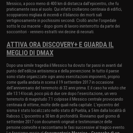
Messico, a poco meno di 400 km di distanza dall’epicentro, che fu
praticamente rasa al suolo. Qui infatti crollarono centinaia di edifici,
scoppiarono migliaia di incendi e il bilancio dei morti salì
vertiginosamente in pochissimi secondi. Crollò anche l'ospedale
sotto le cui macerie - dopo giorni di lavoro ininterrotto da parte dei
soccorritori - vennero estratti vivi decine di neonati.
ATTIVA ORA DISCOVERY+ E GUARDA IL
MEGLIO DI DMAX
Dopo una simile tragedia il Messico ha dovuto far passi in avanti dal
punto dell'edilizia antisismica e della prevenzione. In tutto il paese
sono state organizzate ogni anno esercitazioni imponenti, proprio
come quella andata in scena il 19 settembre 2017 in occasione
dell'anniversario del terremoto di 32 anni prima. E il caso ha voluto che
alle 13.14 locali, poco più di due ore dopo l'esercitazione, un vero
terremoto di magnitudo 7.1 colpisse il Messico centrale provocando
centinaia di vittime, molte delle quali nella capitale. L’epicentro del
sisma è stato localizzato nello stato di Puebla, a 5 km dalla località di
Raboso. L’ipocentro a 50 km di profondità. Riviviamo quel giorno di
settembre 2017 con documenti originali e testimonianze delle
persone coinvolte e raccontiamo le fasi successive al tragico evento.