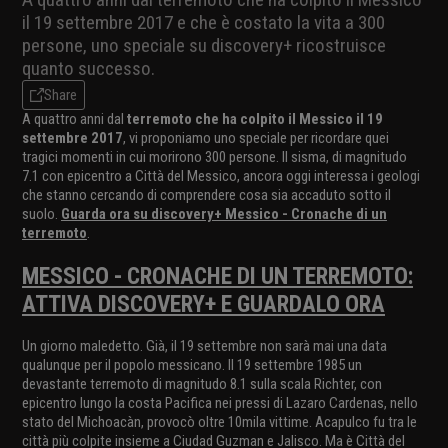
il 19 settembre 2017 e che è costato la vita a 300
persone, uno speciale su discovery+ ricostruisce
quanto successo.
Share
A quattro anni dal
terremoto che ha colpito il Messico il 19
settembre 2017
, vi proponiamo uno speciale per ricordare quei
tragici momenti in cui morirono 300 persone. Il sisma, di magnitudo
7.1 con epicentro a Città del Messico, ancora oggi interessa i geologi
che stanno cercando di comprendere cosa sia accaduto sotto il
suolo.
Guarda ora su discovery+ Messico - Cronache di un
terremoto
.
MESSICO - CRONACHE DI UN TERREMOTO:
ATTIVA DISCOVERY+ E GUARDALO ORA
Un giorno maledetto. Già, il 19 settembre non sarà mai una data
qualunque per il popolo messicano. Il 19 settembre 1985 un
devastante terremoto di magnitudo 8.1 sulla scala Richter, con
epicentro lungo la costa Pacifica nei pressi di Lazaro Cardenas, nello
stato del Michoacàn, provocò oltre 10mila vittime. Acapulco fu tra le
città più colpite insieme a Ciudad Guzman e Jalisco. Ma è Città del