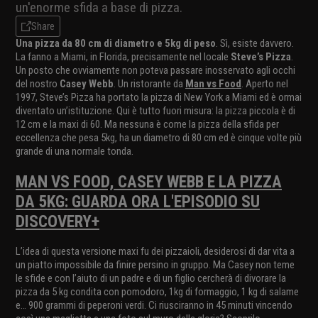
un'enorme sfida a base di pizza.
Share
Una pizza da 80 cm di diametro e 5kg di peso
. Sì, esiste davvero.
La fanno a Miami, in Florida, precisamente nel locale
Steve’s Pizza
.
Un posto che ovviamente non poteva passare inosservato agli occhi
del nostro
Casey Webb
. Un ristorante da
Man vs Food
. Aperto nel
1997, Steve’s Pizza ha portato la pizza di New York a Miami ed è ormai
diventato un’istituzione. Qui è tutto fuori misura: la pizza piccola è di
12 cm e la maxi di 60. Ma nessuna è come la pizza della sfida per
eccellenza che pesa 5kg, ha un diametro di 80 cm ed è cinque volte più
grande di una normale tonda.
MAN VS FOOD, CASEY WEBB E LA PIZZA
DA 5KG: GUARDA ORA L'EPISODIO SU
DISCOVERY+
L’idea di questa versione maxi fu dei pizzaioli, desiderosi di dar vita a
un piatto impossibile da finire persino in gruppo. Ma Casey non teme
le sfide e con l’aiuto di un padre e di un figlio cercherà di divorare la
pizza da 5 kg condita con pomodoro, 1kg di formaggio, 1 kg di salame
e… 900 grammi di peperoni verdi. Ci riusciranno in 45 minuti vincendo