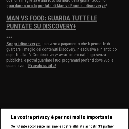
così una maglietta e una foto sul muro della gloria? Scoprilo
guardando ora la puntata di Man vs Food su discovery+
!
MAN VS FOOD: GUARDA TUTTE LE
PUNTATE SU DISCOVERY+
***
Scopri discovery+
, il servizio a pagamento che ti permette di
guardare il meglio dei contenuti Discovery, in esclusiva e in anticipo
rispetto alla TV. Con discovery+ avrai l’intero catalogo senza
pubblicità, e potrai guardare i tuoi programmi preferiti dove vuoi e
quando vuoi.
Provalo subito!
La vostra privacy è per noi molto importante
Se l'utente acconsente, insieme le nostre
affiliate
ai nostri
31
partner