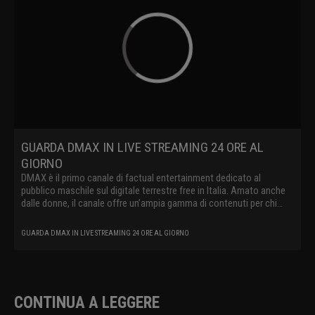
GUARDA DMAX IN LIVE STREAMING 24 ORE AL
GIORNO
DMAX è il primo canale di factual entertainment dedicato al
pubblico maschile sul digitale terrestre free in Italia. Amato anche
dalle donne, il canale offre un’ampia gamma di contenuti per chi
vuole vedere il mondo da un’altra prospettiva e nei suoi aspetti più
coinvolgenti e racconta storie vere spingendo lo spettatore a
GUARDA DMAX IN LIVE STREAMING 24 ORE AL GIORNO
viverle in prima persona. DMAX cattura il telespettatore con un
linguaggio innovativo e originale, raccontando il mondo
contemporaneo attraverso storie straordinarie, offrendo al suo
pubblico show internazionali e produzioni locali dedicate a survival,
avventura, lavori estremi, mistero, paranormale e natura
CONTINUA A LEGGERE