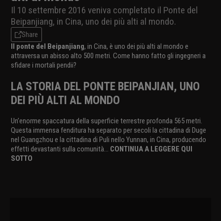
Il 10 settembre 2016 veniva completato il Ponte del
Beipanjiang, in Cina, uno dei più alti al mondo.
Share
Il ponte del Beipanjiang
, in Cina, è uno dei più alti al mondo e
attraversa un abisso alto 500 metri. Come hanno fatto gli ingegneri a
sfidare i mortali pendii?
LA STORIA DEL PONTE BEIPANJIAN, UNO
DEI PIÙ ALTI AL MONDO
Un’enorme spaccatura della superficie terrestre profonda 565 metri.
Questa immensa fenditura ha separato per secoli la cittadina di Duge
nel Guangzhou e la cittadina di Puli nello Yunnan, in Cina, producendo
effetti devastanti sulla comunità...
CONTINUA A LEGGERE QUI
SOTTO