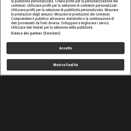
la pubblicità personalizzata. Creare profili per la personalizzazione dei
contenuti. Utilizzare profili per la selezione di contenuti personalizzati.
Utilizzare profili per la selezione di pubblicità personalizzata. Misurare
le prestazioni degli annunci. Misurare le prestazioni dei contenuti.
Comprendere il pubblico attraverso statistiche o la combinazione di
dati provenienti da fonti diverse. Sviluppare e migliorare i servizi.
Utilizzare dati limitati per la selezione della pubblicità.
Elenco dei partner (fornitori)
Accetto
Mostra finalità
Home
Programmi
Live
Cerca
Menu
/
Novità
/
Il Ponte del Beipanjiang, uno dei più alti al mondo
Condizioni d'uso
Privacy Policy
Lavora con noi