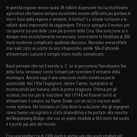
In questa regione vivono quasi 36 milioni di persone tra cui moltissimi
agricoltori che hanno sempre incontrato enormi difficoltà per portare le
merci fuori dalla regione e venderle. Il motivo? Le strade tortuose e le
vallate quasi impossibili da raggiungere. Ed ecco spiegato il motivo per
cui questa sia una delle zone più povere della Cina. Una soluzione si è
dunque resa assolutamente necessaria, nonostante la fenditura di 500
metri rendesse complicato qualsiasi discorso. Nessuno aveva infatti
mai realizzato un ponte su uno strapiombo simile. Ma d'altronde
attraversare i canyon è sempre stato molto complicato.
Basti pensare che nel II secolo a. C. se si percorreva l’himalayana Via
della Seta, servivano cento tornanti per scendere il versante della
montagna. Ancora oggi è una soluzione molto insidiosa per le
automobili. Nel 1936 l’ingegnere James Carren, ispirandosi ai
montacarichi per banane, ideò la prima seggiovia. Ottima per gli
sciatori, ma non per le macchine. Nel 1974 Evel Knievel tentò di
attraversare il canyon sul fiume Snake con un razzo ma non andò
come sperava. Ma torniamo in Cina dove la soluzione che gli ingegneri
cinesi hanno escogitato è stata sbalorditiva e ha portato alla nascita
del Beipanjiang Bridge, che con un piano stradale a 565 metri dal suolo
è il ponte più alto del mondo.
Con una lunghezza di 1300 metri è anche uno dei ponti strallati più