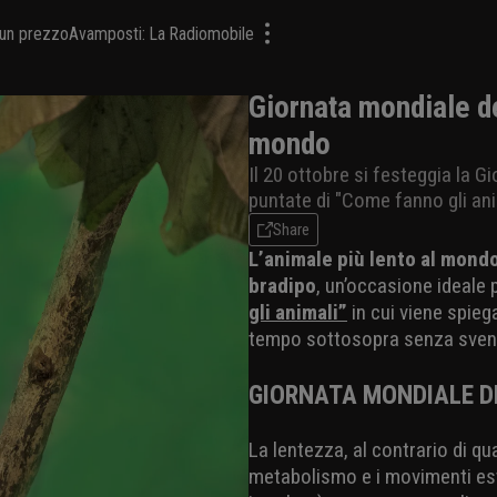
a un prezzo
Avamposti: La Radiomobile
Giornata mondiale de
mondo
Il 20 ottobre si festeggia la G
puntate di "Come fanno gli ani
Share
L’animale più lento al mond
bradipo
, un’occasione ideale
gli animali”
in cui viene spieg
tempo sottosopra senza svenir
GIORNATA MONDIALE DE
La lentezza, al contrario di qu
metabolismo e i movimenti es