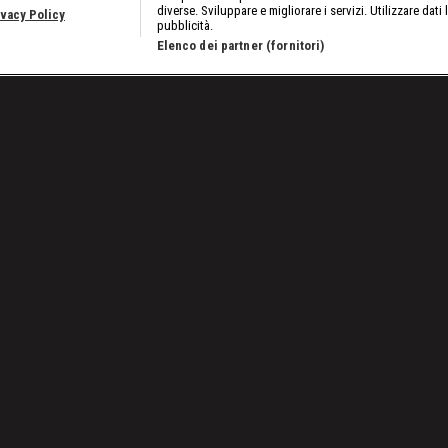
diverse. Sviluppare e migliorare i servizi. Utilizzare dati 
ivacy Policy
pubblicità.
Elenco dei partner (fornitori)
 più lento al mondo
Lavora con noi
Cookies