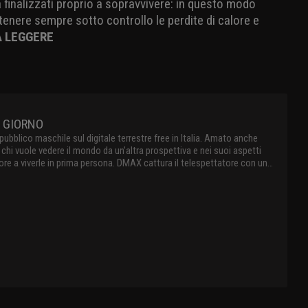
 finalizzati proprio a sopravvivere: in questo modo
enere sempre sotto controllo le perdite di calore e
A LEGGERE
DMAX IN LIVE STREAMING 24 ORE AL GIORNO
primo canale di factual entertainment dedicato al pubblico maschile
e terrestre free in Italia. Amato anche dalle donne, il canale offre
amma di contenuti per chi vuole vedere il mondo da un’altra
 e nei suoi aspetti più coinvolgenti e racconta storie vere spingendo
re a viverle in prima persona. DMAX cattura il telespettatore con un
 innovativo e originale, raccontando il mondo contemporaneo
storie straordinarie, offrendo al suo pubblico show internazionali e
locali dedicate a survival, avventura, lavori estremi, mistero,
e e natura
X IN LIVE STREAMING 24 ORE AL GIORNO