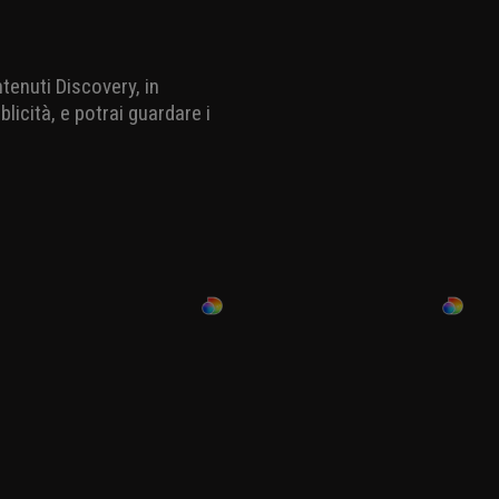
ente quando vengono
 strategia consiste nel
li nascondono totalmente
e rilevano il minimo
 vivere. E considerando che
 eccome.
ntenuti Discovery, in
licità, e potrai guardare i