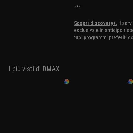
calorico modestissimo. Da
attaccati da un predatore n
mimetizzarsi sfruttando an
nelle foreste pluviali del 
movimento, è impresa assai
sono su questo pianeta da 
***
Scopri discovery+
, il ser
esclusiva e in anticipo risp
tuoi programmi preferiti d
I più visti di DMAX