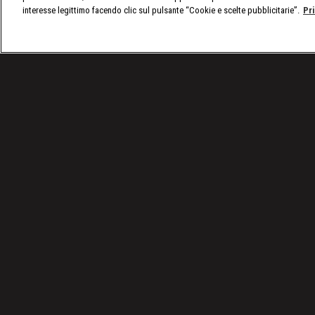
interesse legittimo facendo clic sul pulsante “Cookie e scelte pubblicitarie”.
Pr
/
Novità
/
Giornata mondiale del bradipo: l'animale
Condizioni d'uso
Privacy Policy
© 2025 Discovery Italia Srl Tutti i diritti riservati P.IVA 04501580965