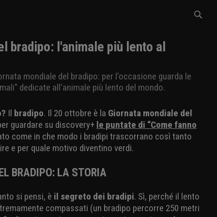
l bradipo: l'animale più lento al
iornata mondiale del bradipo: per l'occasione guarda le
mali" dedicate all'animale più lento del mondo.
o?
Il
bradipo
. Il 20 ottobre è la
Giornata mondiale del
 per guardare su discovery+
le puntate di “Come fanno
ato come in che modo i bradipi trascorrano così tanto
e e per quale motivo diventino verdi.
L BRADIPO: LA STORIA
anto si pensi, è
il segreto dei bradipi
. Sì, perché il lento
tremamente compassati (un bradipo percorre 250 metri