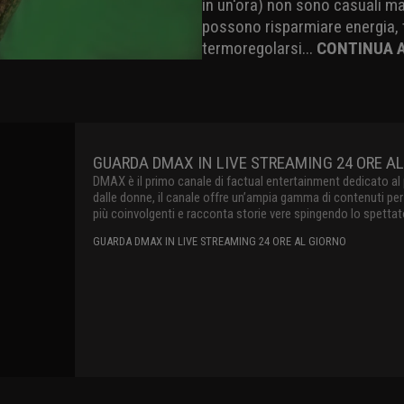
in un'ora) non sono casuali ma
possono risparmiare energia, t
termoregolarsi...
CONTINUA 
GUARDA 
DMAX è il 
sul digital
un’ampia g
prospettiva
lo spettato
linguaggio
attraverso 
produzioni 
paranormal
GUARDA DMA