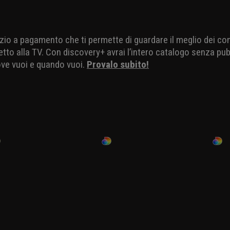
 qui la necessità di disperdere pochissima energia. Ovviam
on hanno la possibilità né la capacità di scappare, ma la loro
che le alghe che crescono sul loro mantello e che di fatto 
Centro e Sudamerica. Scovarli, per predatori come i giaguari ch
 difficile. Insomma, la lentezza è l’unico modo che hanno di
milioni di anni, bisogna ammettere che la strategia funzioni
vizio a pagamento che ti permette di guardare il meglio dei co
etto alla TV. Con discovery+ avrai l’intero catalogo senza pubb
ove vuoi e quando vuoi.
Provalo subito!