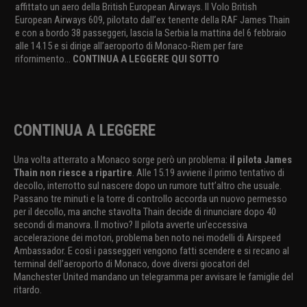
affittato un aero della British European Airways. Il Volo British
European Airways 609, pilotato dall’ex tenente della RAF James Thain
e con a bordo 38 passeggeri, lascia la Serbia la mattina del 6 febbraio
alle 14.15 e si dirige all’aeroporto di Monaco-Riem per fare
rifornimento...
CONTINUA A LEGGERE QUI SOTTO
CONTINUA A LEGGERE
Una volta atterrato a Monaco sorge però un problema:
il pilota James
Thain non riesce a ripartire
. Alle 15.19 avviene il primo tentativo di
decollo, interrotto sul nascere dopo un rumore tutt’altro che usuale.
Passano tre minuti e la torre di controllo accorda un nuovo permesso
per il decollo, ma anche stavolta Thain decide di rinunciare dopo 40
secondi di manovra. Il motivo? Il pilota avverte un’eccessiva
accelerazione dei motori, problema ben noto nei modelli di Airspeed
Ambassador. E così i passeggeri vengono fatti scendere e si recano al
terminal dell’aeroporto di Monaco, dove diversi giocatori del
Manchester United mandano un telegramma per avvisare le famiglie del
ritardo.