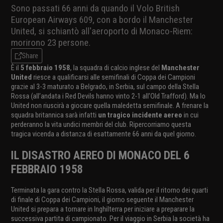
Sono passati 66 anni da quando il Volo British
European Airways 609, con a bordo il Manchester
United, si schiantò all'aeroporto di Monaco-Riem:
morirono 23 persone.
Share
È il
5 febbraio 1958
, la squadra di calcio inglese del
Manchester
United
riesce a qualificarsi alle semifinali di Coppa dei Campioni
grazie al 3-3 maturato a Belgrado, in Serbia, sul campo della Stella
Rossa (all’andata i Red Devils hanno vinto 2-1 all’Old Trafford). Ma lo
United non riuscirà a giocare quella maledetta semifinale. A frenare la
squadra britannica sarà infatti
un tragico incidente aereo
in cui
perderanno la vita undici membri del club. Ripercorriamo questa
tragica vicenda a distanza di esattamente 66 anni da quel giorno.
IL DISASTRO AEREO DI MONACO DEL 6
FEBBRAIO 1958
Terminata la gara contro la Stella Rossa, valida per il ritorno dei quarti
di finale di Coppa dei Campioni, il giorno seguente il Manchester
United si prepara a tornare in Inghilterra per iniziare a preparare la
successiva partita di campionato. Per il viaggio in Serbia la società ha