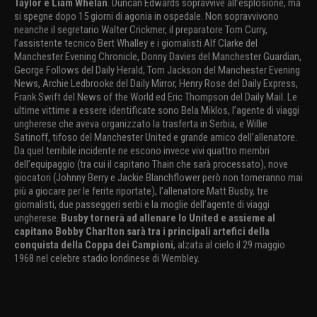
Taylor e Liam Whelan
. Duncan Edwards sopravvive all’esplosione, ma
si spegne dopo 15 giorni di agonia in ospedale. Non sopravvivono
neanche il segretario Walter Crickmer, il preparatore Tom Curry,
l’assistente tecnico Bert Whalley e i giornalisti Alf Clarke del
Manchester Evening Chronicle, Donny Davies del Manchester Guardian,
George Follows del Daily Herald, Tom Jackson del Manchester Evening
News, Archie Ledbrooke del Daily Mirror, Henry Rose del Daily Express,
Frank Swift del News of the World ed Eric Thompson del Daily Mail. Le
ultime vittime a essere identificate sono Bela Miklos, l’agente di viaggi
ungherese che aveva organizzato la trasferta in Serbia, e Willie
Satinoff, tifoso del Manchester United e grande amico dell’allenatore.
Da quel terribile incidente ne escono invece vivi quattro membri
dell’equipaggio (tra cui il capitano Thain che sarà processato), nove
giocatori (Johnny Berry e Jackie Blanchflower però non torneranno mai
più a giocare per le ferite riportate), l’allenatore Matt Busby, tre
giornalisti, due passeggeri serbi e la moglie dell’agente di viaggi
ungherese.
Busby tornerà ad allenare lo United e assieme al
capitano Bobby Charlton sarà tra i principali artefici della
conquista della Coppa dei Campioni
, alzata al cielo il 29 maggio
1968 nel celebre stadio londinese di Wembley.