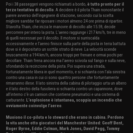
Poi i 38 passeggeri vengono richiamati a bordo,
è tutto pronto per il
terzo tentativo di decollo
. A decidere è il pilota Thain nonostante il
parere avverso dell’ingegnere di stazione, secondo cui la scelta
migliore sarebbe far riposare i motori almeno 24 ore prima di ripartire.
Stavolta Thain, che inizia le manovre di decollo alle 15.59, decide
percorrere per intero la pista. L’aereo raggiunge i 217 km/h, tre in meno
di quelli necessari per il decollo. Il motore si surriscalda
eccessivamente e l’aereo finisce sulla parte della pista in terra battuta
dove si è depositato un sottile strato di neve. La velocità scende
bruscamente a 194 km/h, ancora troppi per frenare e ormai pochi per
decollare. Thain frena ancora ma l'aereo scivola sul fango e sulla neve,
sfondando la recinzione della pista. Poi supera una strada,
fortunatamente libera in quel momento, e si schianta con l’ala sinistra
contro una casa in cui ci sono quattro persone che fortuntamente
rimarranno illese. Il lato sinistra della cabina di pilotaggio urta un albero
e il lato destro della fusoliera si schianta contro un capannone, dove
all’interno c’è un camion che contiene pneumatici e una cisterna di
carburante.
L’esplosione è istantanea, scoppia un incendio che
ovviamente coinvolge l’aereo
.
Muoiono il co-pilota e lo steward che erano in cabina. Perdono
la vita anche otto giocatori del Manchester United: Geoff Bent,
Roger Byrne, Eddie Colman, Mark Jones, David Pegg, Tommy