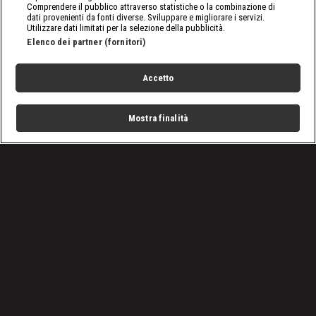
Comprendere il pubblico attraverso statistiche o la combinazione di
dati provenienti da fonti diverse. Sviluppare e migliorare i servizi.
Utilizzare dati limitati per la selezione della pubblicità.
Elenco dei partner (fornitori)
Accetto
Mostra finalità
Home
Programmi
Live
Cerca
Menu
/
Michael Schumacher vince il 5° titolo mondiale di F1: era
il 21 Luglio 2002
Condizioni d'uso
Privacy Policy
Lavora con noi
Cookies