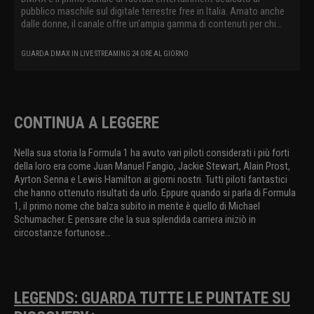
pubblico maschile sul digitale terrestre free in Italia. Amato anche
dalle donne, il canale offre un’ampia gamma di contenuti per chi
vuole vedere il mondo da un’altra prospettiva e nei suoi aspetti più
coinvolgenti e racconta storie vere spingendo lo spettatore a
GUARDA DMAX IN LIVE STREAMING 24 ORE AL GIORNO
viverle in prima persona. DMAX cattura il telespettatore con un
linguaggio innovativo e originale, raccontando il mondo
contemporaneo attraverso storie straordinarie, offrendo al suo
pubblico show internazionali e produzioni locali dedicate a survival,
avventura, lavori estremi, mistero, paranormale e natura
CONTINUA A LEGGERE
Nella sua storia la Formula 1 ha avuto vari piloti considerati i più forti
della loro era come Juan Manuel Fangio, Jackie Stewart, Alain Prost,
Ayrton Senna e Lewis Hamilton ai giorni nostri. Tutti piloti fantastici
che hanno ottenuto risultati da urlo. Eppure quando si parla di Formula
1, il primo nome che balza subito in mente è quello di Michael
Schumacher. E pensare che la sua splendida carriera iniziò in
circostanze fortunose…
LEGENDS: GUARDA TUTTE LE PUNTATE SU