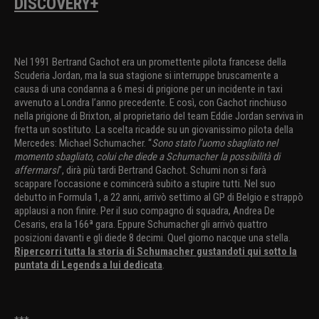
DISCOVERY+
Nel 1991 Bertrand Gachot era un promettente pilota francese della
Scuderia Jordan, ma la sua stagione si interruppe bruscamente a
causa di una condanna a 6 mesi di prigione per un incidente in taxi
avvenuto a Londra l’anno precedente. E così, con Gachot rinchiuso
nella prigione di Brixton, al proprietario del team Eddie Jordan serviva in
fretta un sostituto. La scelta ricadde su un giovanissimo pilota della
Mercedes: Michael Schumacher. “
Sono stato l’uomo sbagliato nel
momento sbagliato, colui che diede a Schumacher la possibilità di
affermarsi
”, dirà più tardi Bertrand Gachot. Schumi non si farà
scappare l’occasione e comincerà subito a stupire tutti. Nel suo
debutto in Formula 1, a 22 anni, arrivò settimo al GP di Belgio e strappò
applausi a non finire. Per il suo compagno di squadra, Andrea De
Cesaris, era la 166ª gara. Eppure Schumacher gli arrivò quattro
posizioni davanti e gli diede 8 decimi. Quel giorno nacque una stella.
Ripercorri tutta la storia di Schumacher gustandoti qui sotto la
puntata di Legends a lui dedicata
.