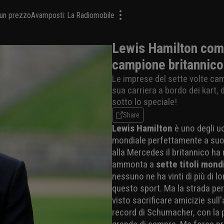
a un prezzo
Avamposti: La Radiomobile
Lewis Hamilton comp
campione britannico
Le imprese del sette volte cam
sua carriera a bordo dei kart,
sotto lo speciale!
Share
Lewis Hamilton
è uno degli uo
mondiale perfettamente a suo a
alla Mercedes il britannico ha 
ammonta a
sette titoli mond
nessuno ne ha vinti di più di 
questo sport. Ma la strada per
visto sacrificare amicizie sull'
record di Schumacher, con la p