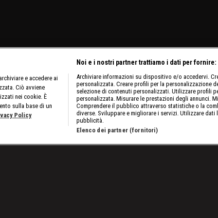
Noi e i nostri partner trattiamo i dati per fornire:
Archiviare informazioni su dispositivo e/o accedervi. Crea
rchiviare e accedere ai
personalizzata. Creare profili per la personalizzazione dei
izzata. Ciò avviene
selezione di contenuti personalizzati. Utilizzare profili p
izzati nei cookie. È
personalizzata. Misurare le prestazioni degli annunci. Mi
ento sulla base di un
Comprendere il pubblico attraverso statistiche o la comb
diverse. Sviluppare e migliorare i servizi. Utilizzare dati 
ivacy Policy
pubblicità.
Elenco dei partner (fornitori)
 sul campione britannico