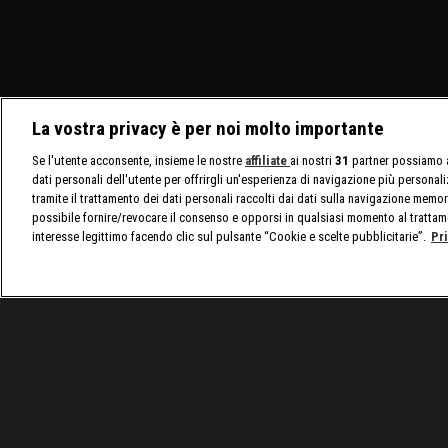
La vostra privacy è per noi molto importante
Se l'utente acconsente, insieme le nostre
affiliate
ai nostri
31
partner possiamo a
dati personali dell'utente per offrirgli un'esperienza di navigazione più personal
tramite il trattamento dei dati personali raccolti dai dati sulla navigazione memor
possibile fornire/revocare il consenso e opporsi in qualsiasi momento al trattam
interesse legittimo facendo clic sul pulsante “Cookie e scelte pubblicitarie”.
Pr
/
Lewis Hamilton compie 37 anni: guarda lo speciale