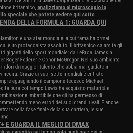
a arriverà il ritiro dalle competizioni. In occasione del
ione britannico,
analizziamo al microscopio la
allo speciale che potete vedere qui sotto
.
ENDA DELLA FORMULA 1: GUARDA QUI
amilton è una star mondiale la cui fama ha ormai
 cui è un protagonista assoluto. Il britannico calamita gli
ltri giganti dello sport mondiale: da LeBron James a
per Roger Federer e Conor McGregor. Nel suo ambiente
rridori di maggior talento che abbia mai guidato in
vincenti. Grazie ai suoi sette mondiali è entrato
 sempre eguagliando il campione tedesco Michael
ocità pura col tempo Lewis ha acquisito maturità e
combinazione imbattibile che gli ha permesso di
mmettendo meno errori dei suoi grandi rivali. E anche
trare nella fase finale della sua carriera, le sue
sime.
+ E GUARDA IL MEGLIO DI DMAX
li ha garantito nel tempo solo punti preziosi in