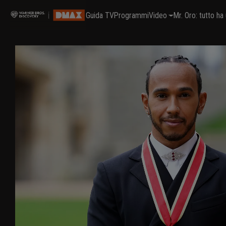
Guida TV
Programmi
Video
Mr. Oro: tutto h