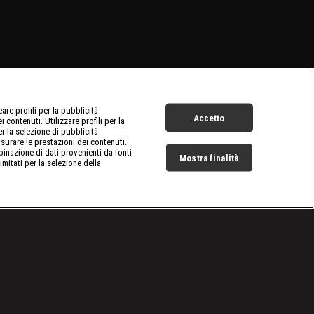
re profili per la pubblicità
Accetto
 contenuti. Utilizzare profili per la
er la selezione di pubblicità
surare le prestazioni dei contenuti.
inazione di dati provenienti da fonti
Mostra finalità
limitati per la selezione della
Live Now