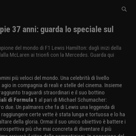
ie 37 anni: guarda lo speciale sul
pione del mondo di F1 Lewis Hamilton: dagli inizi della
 dalla McLaren ai trionfi con la Mercedes. Guarda qui
mini più veloci del mondo. Una celebrità di livello
gio in compagnia di reali e stelle del cinema. Insieme
raggiunto traguardi straordinari e il suo bottino
iali di Formula 1
al pari di Michael Schumacher:
loro due. Un palmares che fa di Lewis una leggenda di
 raggiungere certe vette è stata lunga e tortuosa e lo ha
altare della gloria. Ormai il suo unico obiettivo è battere i
rospettiva più che mai concreta di diventare il più