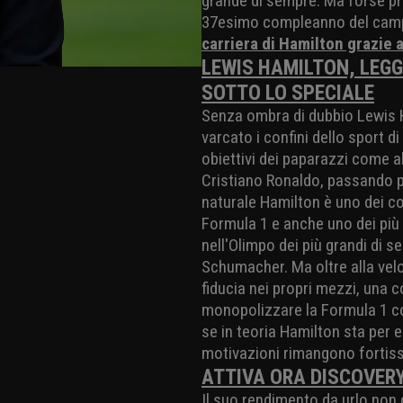
grande di sempre. Ma forse prim
37esimo compleanno del camp
carriera di Hamilton grazie 
LEWIS HAMILTON, LEGG
SOTTO LO SPECIALE
Senza ombra di dubbio Lewis H
varcato i confini dello sport di
obiettivi dei paparazzi come a
Cristiano Ronaldo, passando 
naturale Hamilton è uno dei co
Formula 1 e anche uno dei più 
nell'Olimpo dei più grandi di
Schumacher. Ma oltre alla vel
fiducia nei propri mezzi, una 
monopolizzare la Formula 1 co
se in teoria Hamilton sta per en
motivazioni rimangono fortis
ATTIVA ORA DISCOVERY
Il suo rendimento da urlo non g