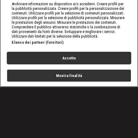
Archiviare informazioni su dispositivo e/o accedervi. Creare profili per
la pubblicità personalizzata. Creare profili per la personalizzazione dei
contenuti. Utilizzare profili per la selezione di contenuti personalizzati.
Utilizzare profili per la selezione di pubblicità personalizzata. Misurare
le prestazioni degli annunci. Misurare le prestazioni dei contenuti.
Comprendere il pubblico attraverso statistiche o la combinazione di
dati provenienti da fonti diverse. Sviluppare e migliorare i servizi.
Utilizzare dati limitati per la selezione della pubblicità.
Elenco dei partner (fornitori)
Accetto
Mostra finalità
Home
Programmi
Live
Cerca
Menu
/
Sassari-Virtus Bologna, Finale Supercoppa Italiana
basket 2022: dove vederla in TV e streaming
Condizioni d'uso
Privacy Policy