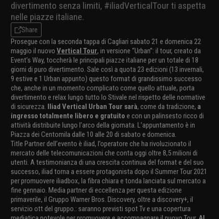
divertimento senza limiti, #iliadVerticalTour ti aspetta
nelle piazze italiane.
Share
Prosegue con la seconda tappa di Cagliari sabato 21 e domenica 22
maggio il nuovo
Vertical Tour
, in versione “Urban”: il tour, creato da
Event’s Way, toccherà le principali piazze italiane per un totale di 18
giorni di puro divertimento. Sale così a quota 23 edizioni (13 invernali,
9 estive e 1 Urban appunto) questo format di grandissimo successo
che, anche in un momento complicato come quello attuale, porta
divertimento e relax lungo tutto lo Stivale nel rispetto delle normative
di sicurezza.
Iliad Vertical Urban Tour sarà
, come da tradizione,
a
ingresso totalmente libero e gratuito
e con un palinsesto ricco di
attività distribuite lungo l’arco della giornata. L’appuntamento è in
Piazza dei Centomila dalle 10 alle 20 di sabato e domenica.
Title Partner dell’evento è iliad, l’operatore che ha rivoluzionato il
mercato delle telecomunicazioni che conta oggi oltre 8,5 milioni di
utenti. A testimonianza di una crescita continua del format e del suo
successo, iliad torna a essere protagonista dopo il Summer Tour 2021
per promuovere iliadbox, la fibra chiara e tonda lanciata sul mercato a
fine gennaio. Media partner di eccellenza per questa edizione
primaverile, il Gruppo Warner Bros. Discovery, oltre a discovery+, il
servizio ott del gruppo.: saranno previsti spot Tv e una copertura
mediatica notevole per promuovere e accompagnare il nuovo Tour.
Al