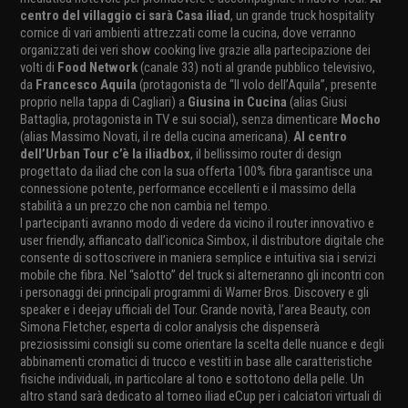
centro del villaggio ci sarà Casa iliad
, un grande truck hospitality
cornice di vari ambienti attrezzati come la cucina, dove verranno
organizzati dei veri show cooking live grazie alla partecipazione dei
volti di
Food Network
(canale 33) noti al grande pubblico televisivo,
da
Francesco Aquila
(protagonista de “Il volo dell’Aquila”, presente
proprio nella tappa di Cagliari) a
Giusina in Cucina
(alias Giusi
Battaglia, protagonista in TV e sui social), senza dimenticare
Mocho
(alias Massimo Novati, il re della cucina americana).
Al centro
dell’Urban Tour c’è la iliadbox
, il bellissimo router di design
progettato da iliad che con la sua offerta 100% fibra garantisce una
connessione potente, performance eccellenti e il massimo della
stabilità a un prezzo che non cambia nel tempo.
I partecipanti avranno modo di vedere da vicino il router innovativo e
user friendly, affiancato dall’iconica Simbox, il distributore digitale che
consente di sottoscrivere in maniera semplice e intuitiva sia i servizi
mobile che fibra. Nel “salotto” del truck si alterneranno gli incontri con
i personaggi dei principali programmi di Warner Bros. Discovery e gli
speaker e i deejay ufficiali del Tour. Grande novità, l’area Beauty, con
Simona Fletcher, esperta di color analysis che dispenserà
preziosissimi consigli su come orientare la scelta delle nuance e degli
abbinamenti cromatici di trucco e vestiti in base alle caratteristiche
fisiche individuali, in particolare al tono e sottotono della pelle. Un
altro stand sarà dedicato al torneo iliad eCup per i calciatori virtuali di