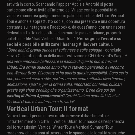
attività in corso. Scaricando l’app per Apple e Android si potrà
partecipare alle attività all’interno del Village con la possibilità di
vincere i numerosi gadget messi in palio dai partner del tour. Vertical
Tour è anche e soprattutto social, con una presenza e una copertura
costante su Instagram e Facebook e, da quest’anno, con una risorsa
dedicata a Tik Tok che, oltre ad animare le piazze italiane, proporrà
balletti in stile “iliad Vertical Urban Tour”.
Per seguire l’evento sui
social è possibile utilizzare l’hashtag #iliadverticaltour.
“
Dopo anni di grandi successi sulla neve e sulle spiagge
- conclude
Flavio Gallarato, patron della manifestazione e CEO di Event’s Way -
è
una vera emozione battezzare la nascita di questo nuovo format
Urban. Era ormai qualche anno che ci stavamo pensando e l’incontro
con Warner Bros. Discovery ci ha aperto questa possibilità. Sono certo
che, come nel nostro stile, porteremo nei centri cittadini divertimento,
animazione, sport e, per la prima volta, importanti contenuti culinari
grazie agli show cooking che organizzeremo. E che dire poi dei
casting di Primo Appuntamento
?
Cerchi l’anima gemella? Vieni al
Vertical Urban e ti aiuteremo a trovarla!
”.
Vertical Urban Tour: il format
Nuovo format per un nuovo modo di vivere il divertimento e
l’intrattenimento in città: il Vertical Urban Tour nasce dall’esperienza
dei fortunatissimi Vertical Winter Tour e Vertical Summer Tour,
roadshow che da anni attraversano le spiagge e le località sciistiche