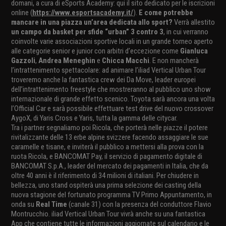
domani, a cura di eSports Academy: qui il sito dedicato per le iscrizioni
online (
https://www.esportsacademy.it/
).
E come potrebbe
mancare in una piazza un’area dedicata allo sport?
Verrà allestito
un campo da basket per sfide “urban” 3 contro 3
, in cui verranno
coinvolte varie associazioni sportive locali in un grande torneo aperto
alle categorie senior e junior con arbitri d’eccezione come
Gianluca
Gazzoli
,
Andrea Meneghin
e
Chicca Macchi
. E non mancherà
l’intrattenimento spettacolare: ad animare l’iliad Vertical Urban Tour
troveremo anche la fantastica crew dei Da Move, leader europei
dell’intrattenimento freestyle che mostreranno al pubblico uno show
internazionale di grande effetto scenico. Toyota sarà ancora una volta
l’Official Car e sarà possibile effettuare test drive del nuovo crossover
AygoX, di Yaris Cross e Yaris, tutta la gamma delle citycar.
Tra i partner segnaliamo poi Ricola, che porterà nelle piazze il potere
rivitalizzante delle 13 erbe alpine svizzere facendo assaggiare le sue
caramelle e tisane, e inviterà il pubblico a mettersi alla prova con la
ruota Ricola, e BANCOMAT Pay, il servizio di pagamento digitale di
BANCOMAT S.p.A., leader del mercato dei pagamenti in Italia, che da
oltre 40 anni è il riferimento di 34 milioni di italiani. Per chiudere in
bellezza, uno stand ospiterà una prima selezione dei casting della
nuova stagione del fortunato programma TV Primo Appuntamento, in
onda su
Real Time
(canale 31) con la presenza del conduttore Flavio
Montrucchio. iliad Vertical Urban Tour vivrà anche su una fantastica
App che contiene tutte le informazioni aggiornate sul calendario e le